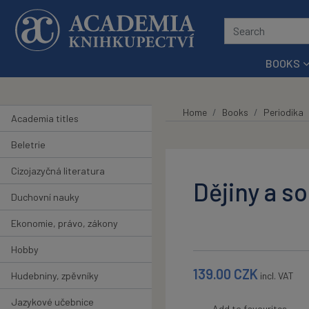
Skip to main content
BOOKS
Home
Books
Periodika
Academia titles
Beletrie
Cizojazyčná literatura
Dějiny a s
Duchovní nauky
Ekonomie, právo, zákony
Hobby
139.00
CZK
Hudebniny, zpěvníky
incl. VAT
Jazykové učebnice
Add to favourites