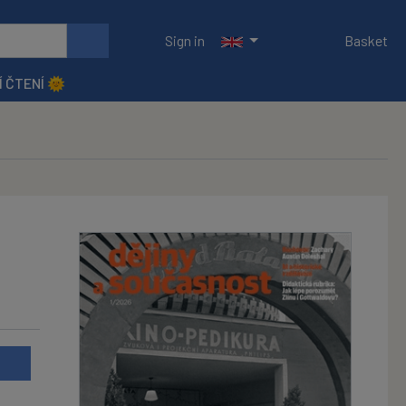
Sign in
Basket
Í ČTENÍ 🌞
t