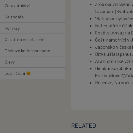
Zrod obuvnického 
Zdravotnictví
továrnám (Svatopl
Kalendáře
"Batismus byl své
Netematické články,
Komiksy
Sovětský svaz na B
Ostatní a nezařazené
Čeští námořníci v 
Japonsko v české 
Dárková knižní poukázka
Bitva u Matapanu (
AI a historické vzd
Slevy
Didaktická rubrika:
Letní čtení 🌞
Gottwaldovu?(Václ
Recenze, Na noční
RELATED