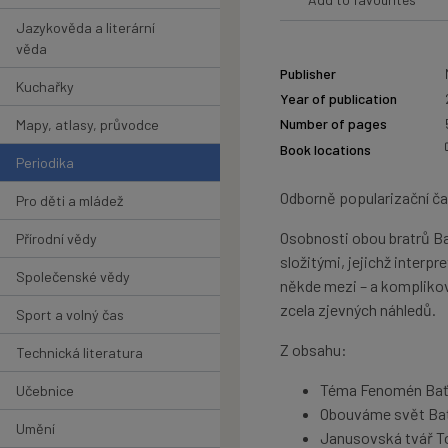
Jazykověda a literární
věda
Publisher
Kuchařky
Year of publication
Number of pages
Mapy, atlasy, průvodce
Book locations
Periodika
Odborně popularizační ča
Pro děti a mládež
Osobnosti obou bratrů B
Přírodní vědy
složitými, jejichž interpre
Společenské vědy
někde mezi – a komplikova
zcela zjevných náhledů.
Sport a volný čas
Z obsahu:
Technická literatura
Téma Fenomén Ba
Učebnice
Obouváme svět Baťa
Umění
Janusovská tvář T