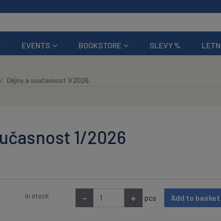
EVENTS
BOOKSTORE
SLEVY %
LETN
Dějiny a současnost 1/2026
oučasnost 1/2026
In stock
-
+
pcs
Add to baske