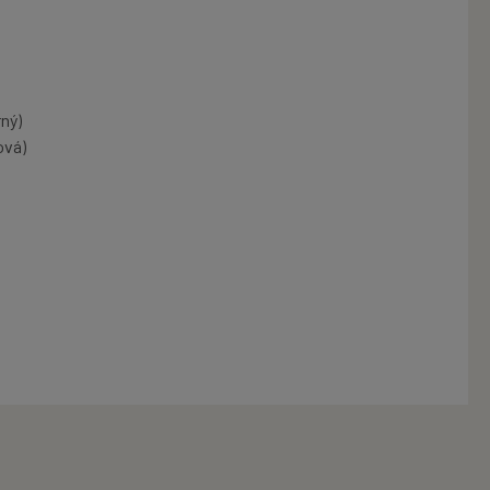
ný)
ová)