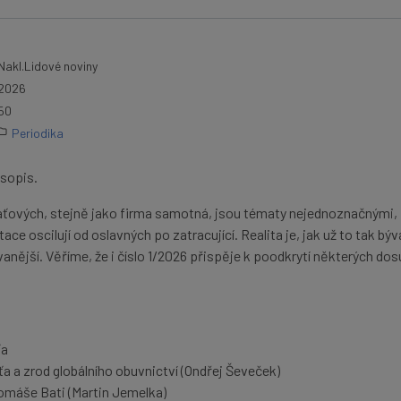
Nakl.Lidové noviny
2026
50
Periodika
sopis.
aťových, stejně jako firma samotná, jsou tématy nejednoznačnými,
tace oscilují od oslavných po zatracující. Realita je, jak už to tak býv
nější. Věříme, že i číslo 1/2026 přispěje k poodkrytí některých dos
ťa
 a zrod globálního obuvnictví (Ondřej Ševeček)
omáše Bati (Martin Jemelka)