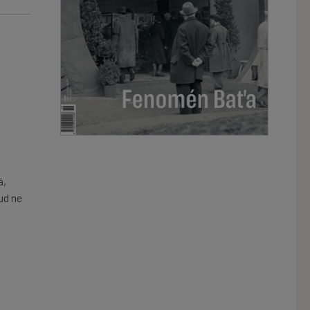
á,
ud ne