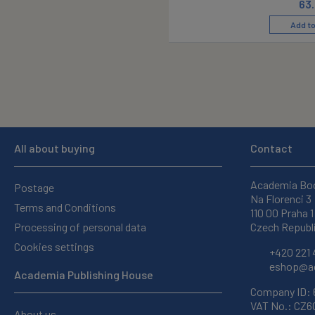
63
Add to
All about buying
Contact
Academia Bo
Postage
Na Florenci 3
Terms and Conditions
110 00 Praha 1
Processing of personal data
Czech Republ
Cookies settings
+420 221 
eshop@ac
Academia Publishing House
Company ID:
VAT No.: CZ
About us