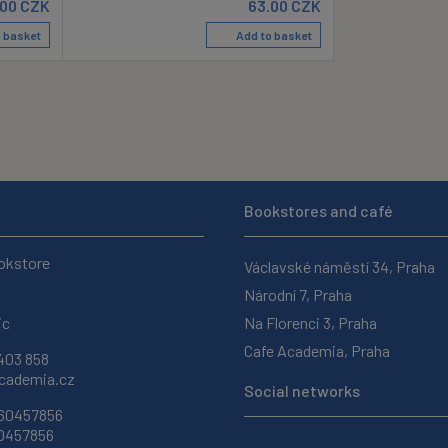
.00
CZK
63.00
CZK
 basket
Add to basket
Bookstores and café
okstore
Václavské náměstí 34, Praha
Národní 7, Praha
ic
Na Florenci 3, Praha
Cafe Academia, Praha
403 858
ademia.cz
Social networks
 60457856
60457856