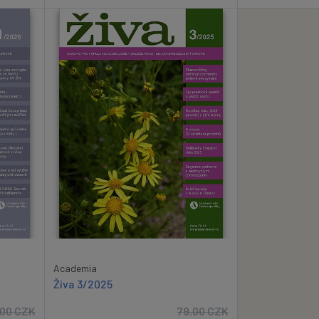
Academia
Živa 3/2025
.00
CZK
79.00
CZK