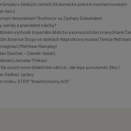
průmyslu v českých zemích Od domácké práce k mechanizovaným
uk Herc)
bytným fenoménem" Rozhovor se Zachary Doleshalem
 seriály a pravidelné rubriky?
lízkém východě Imperiální dědictví a komunistické strany (Karel Čer
Jižní Americe Stopy ve sbírkách Náprstkova muzea (Tereza Melichar
imaginaci (Matthew Rampley)
Jan Slavíček – Zdeněk Vašek)
ělávání (Jaroslav Pinkas)
 Na úvod k nové didaktické rubrice; Jak lépe porozumět Zlínu i
av Kaška); zprávy
m stolku, STRIP "Anachronismy ACh"