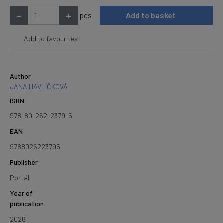
-
+
pcs
Add to basket
Add to favourites
Author
JANA HAVLÍČKOVÁ
ISBN
978-80-262-2379-5
EAN
9788026223795
Publisher
Portál
Year of
publication
2026