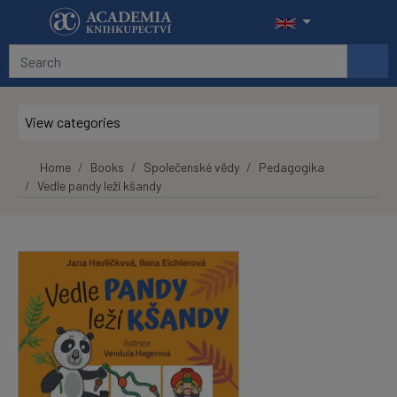
Skip to main content
View categories
Home
Books
Společenské vědy
Pedagogika
Vedle pandy leží kšandy