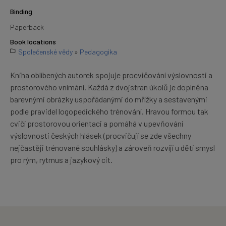
Binding
Paperback
Book locations
Společenské vědy
»
Pedagogika
Kniha oblíbených autorek spojuje procvičování výslovnosti a
prostorového vnímání. Každá z dvojstran úkolů je doplněna
barevnými obrázky uspořádanými do mřížky a sestavenými
podle pravidel logopedického trénování. Hravou formou tak
cvičí prostorovou orientaci a pomáhá v upevňování
výslovnosti českých hlásek (procvičují se zde všechny
nejčastěji trénované souhlásky) a zároveň rozvíjí u dětí smysl
pro rým, rytmus a jazykový cit.