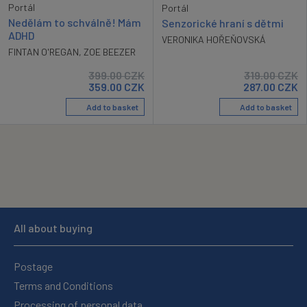
Portál
Portál
Nedělám to schválně! Mám
Senzorické hraní s dětmi
ADHD
VERONIKA HOŘEŇOVSKÁ
FINTAN O'REGAN
,
ZOE BEEZER
399.00
CZK
319.00
CZK
359.00
CZK
287.00
CZK
Add to basket
Add to basket
All about buying
Postage
Terms and Conditions
Processing of personal data