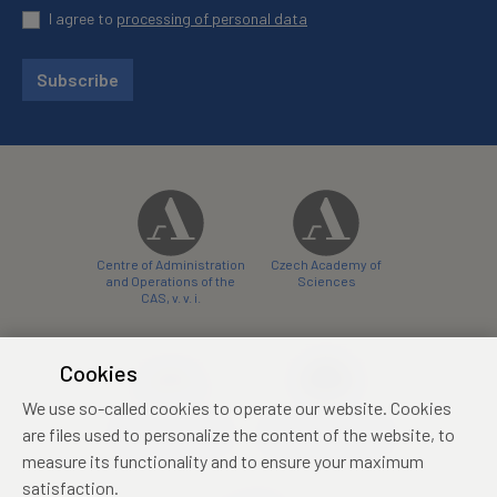
I agree to
processing of personal data
Subscribe
Centre of Administration
Czech Academy of
and Operations of the
Sciences
CAS, v. v. i.
Cookies
We use so-called cookies to operate our website. Cookies
Castle Hotel Liblice
Zámecký hotel Třešť
are files used to personalize the content of the website, to
conference centre
konferenční centrum
measure its functionality and to ensure your maximum
satisfaction.