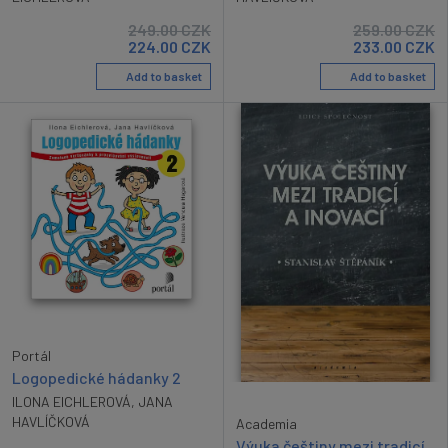
249.00
CZK
259.00
CZK
224.00
CZK
233.00
CZK
Add to basket
Add to basket
Portál
Logopedické hádanky 2
ILONA EICHLEROVÁ
,
JANA
HAVLÍČKOVÁ
Academia
Výuka češtiny mezi tradicí