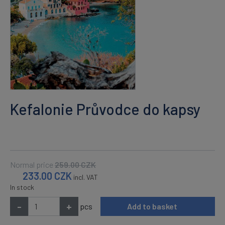
Kefalonie Průvodce do kapsy
Normal price
259.00
CZK
233.00
CZK
incl. VAT
In stock
-
+
pcs
Add to basket