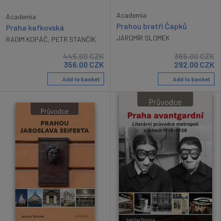
Academia
Academia
Prahou bratří Čapků
Praha kafkovská
JAROMÍR SLOMEK
RADIM KOPÁČ
,
PETR STANČÍK
445.00
CZK
365.00
CZK
356.00
CZK
292.00
CZK
Add to basket
Add to basket