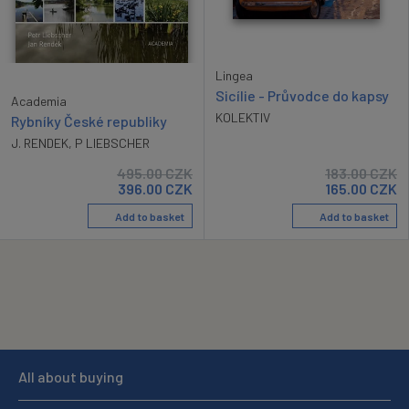
Lingea
Sicílie - Průvodce do kapsy
Academia
KOLEKTIV
Rybníky České republiky
J. RENDEK
,
P LIEBSCHER
495.00
CZK
183.00
CZK
396.00
CZK
165.00
CZK
Add to basket
Add to basket
All about buying