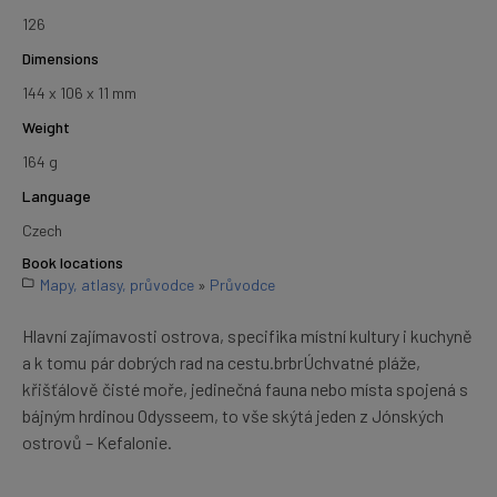
126
Dimensions
144 x 106 x 11 mm
Weight
164 g
Language
Czech
Book locations
Mapy, atlasy, průvodce
»
Průvodce
Hlavní zajímavosti ostrova, specifika místní kultury i kuchyně
a k tomu pár dobrých rad na cestu.brbrÚchvatné pláže,
křišťálově čisté moře, jedinečná fauna nebo místa spojená s
bájným hrdinou Odysseem, to vše skýtá jeden z Jónských
ostrovů – Kefalonie.