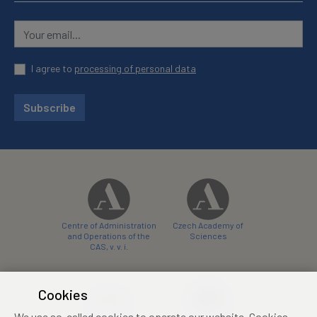
I agree to
processing of personal data
Subscribe
Centre of Administration
Czech Academy of
and Operations of the
Sciences
CAS, v. v. i.
Cookies
We use so-called cookies to operate our website. Cookies