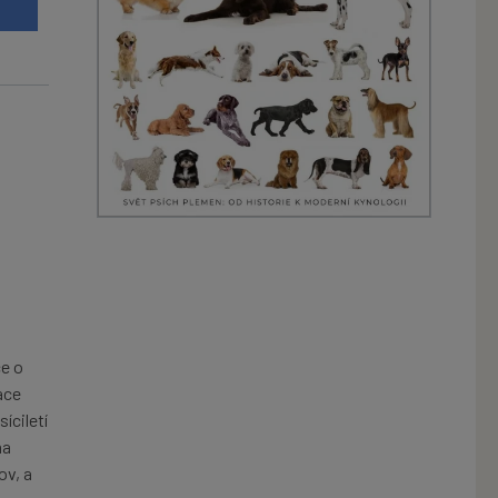
t
ce o
ace
íciletí
na
ov, a