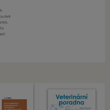
ch
sou dvě
entní,
yto
ed i