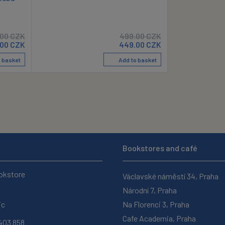
.00
CZK
499.00
CZK
00
CZK
449.00
CZK
 basket
Add to basket
Bookstores and café
okstore
Václavské náměstí 34, Praha
Národní 7, Praha
ic
Na Florenci 3, Praha
Cafe Academia, Praha
403 858