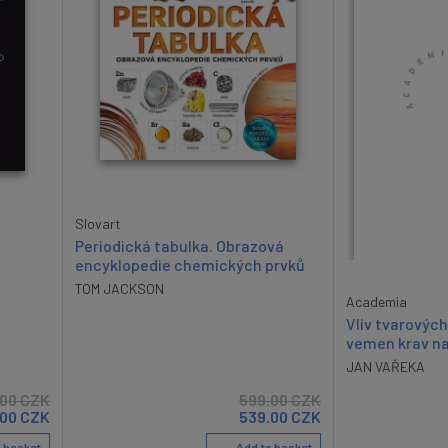
Slovart
Periodická tabulka. Obrazová
encyklopedie chemických prvků
TOM JACKSON
Academia
Vliv tvarovýc
vemen krav na
JAN VAŘEKA
.00
CZK
599.00
CZK
.00
CZK
539.00
CZK
 basket
Add to basket