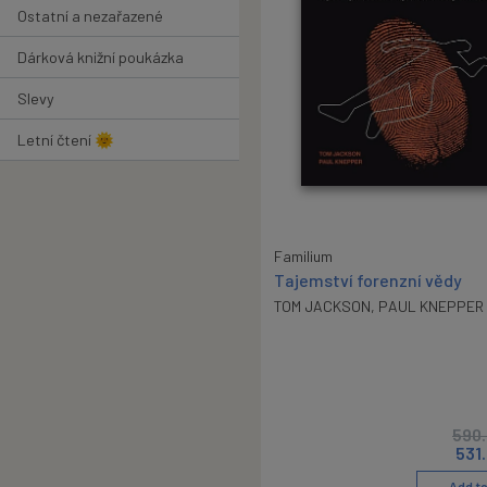
Ostatní a nezařazené
Dárková knižní poukázka
Slevy
Letní čtení 🌞
Familium
Tajemství forenzní vědy
TOM JACKSON
,
PAUL KNEPPER
590
531
Add to