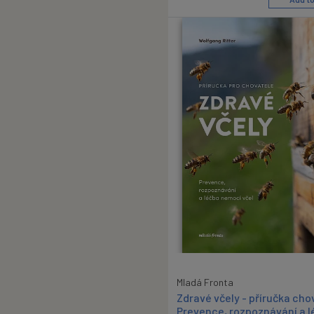
Mladá Fronta
Zdravé včely - příručka cho
Prevence, rozpoznávání a l