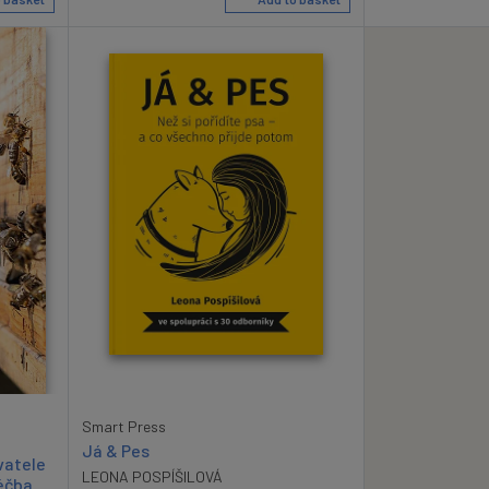
Smart Press
Já & Pes
vatele
LEONA POSPÍŠILOVÁ
éčba