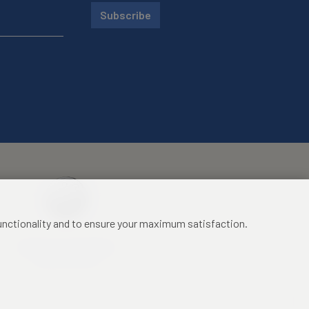
Subscribe
functionality and to ensure your maximum satisfaction.
Mezinárodní identifikační
průkaz studenta