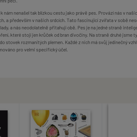
nní péči.
i k nám nenašel tak blízkou cestu jako právě pes. Provází nás v naši
h, a především v našich srdcích. Tato fascinující zvířata v sobě ne
lady, a nás neodolatelně přitahují obě. Pes je na jedné straně intelig
ření, které stojí jen krůček od bran divočiny. Na straně druhé jsme t
 do stovek rozmanitých plemen. Každé z nich má svůj jedinečný vzhl
mováno pro velmi specifický účel.