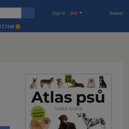
Sign in
Basket
Í ČTENÍ 🌞