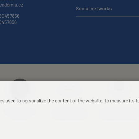
ademia.cz
Social networks
 60457856
60457856
les used to personalize the content of the website, to measure its 
Czech Academy of
Castle Hotel Liblice
Zámecký hotel Třešť
Sciences
conference centre
konferenční centrum