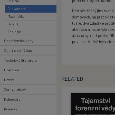
přidáme tipy pro každode
Chemie
Chovatelství
Protože žádný jiný tvor s
Matematika
domovech, na pracovištíc
tváře, dva zdánlivé protik
Ostatní
atletické a nezávislé stvo
Zoologie
úžasné bytosti přetvořili
Společenské vědy
povahu a každé bylo zfor
Sport a volný čas
Technická literatura
Učebnice
RELATED
Umění
Zdravotnictví
Kalendáře
Komiksy