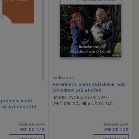
Radioservis
Veterinární poradna Babské rady
pro zdraví psů a koček
JAROSLAVA ROZSYPALOVÁ-
h proměnlivostí
VYKOUPILOVÁ
,
MILAN ŠTOURAČ
 výskyt mastitid
325.00
CZK
329.00
CZK
260.00
CZK
296.00
CZK
Add to basket
Add to basket