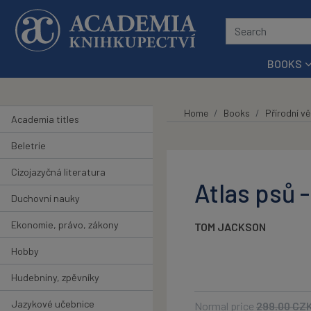
Skip to main content
BOOKS
Home
Books
Přírodní v
Academia titles
Beletrie
Cizojazyčná literatura
Atlas psů -
Duchovní nauky
Ekonomie, právo, zákony
TOM JACKSON
Hobby
Hudebniny, zpěvníky
Jazykové učebnice
Normal price
299.00
CZ