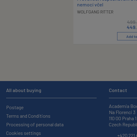
nemocí včel
WOLFGANG RITTER
499
449.
Add to
All about buying
Contact
Academia Bo
Postage
Na Florenci 3
Terms and Conditions
110 00 Praha 1
Processing of personal data
Czech Republ
Cookies settings
+420 221 