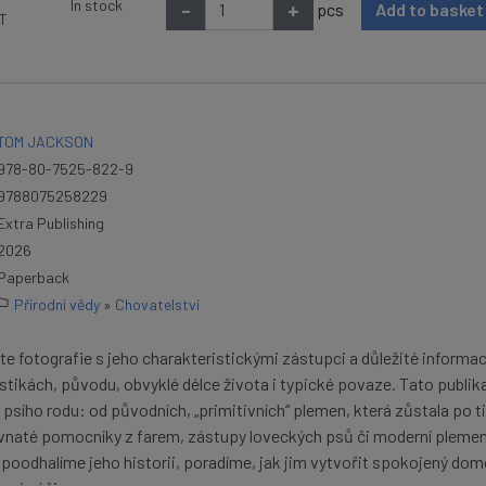
In stock
-
+
pcs
Add to baske
AT
TOM JACKSON
978-80-7525-822-9
9788075258229
Extra Publishing
2026
Paperback
Přírodní vědy
»
Chovatelství
e fotografie s jeho charakteristickými zástupci a důležité informa
stikách, původu, obvyklé délce života i typické povaze. Tato publik
i psího rodu: od původních, „primitivních“ plemen, která zůstala po tis
naté pomocníky z farem, zástupy loveckých psů či moderní pleme
poodhalíme jeho historii, poradíme, jak jim vytvořit spokojený dom