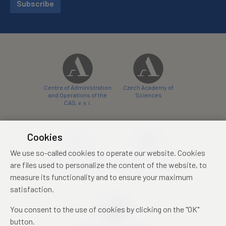
Subscribe
Centre of Administration
Czech Academy of
and Operations of the
Sciences
CAS, v. v. i.
Cookies
We use so-called cookies to operate our website. Cookies
Castle Hotel Liblice
Zámecký hotel Třešť
are files used to personalize the content of the website, to
conference centre
konferenční centrum
measure its functionality and to ensure your maximum
satisfaction.
You consent to the use of cookies by clicking on the "OK"
button.