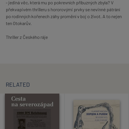
- jediná věc, která mu po pokrevních příbuzných zbyla? V
překvapivém thrilleru s hororovými prvky se nevinné pátrání
po rodinných kořenech záhy promění v boj o život. A to nejen
ten Otokarův.
Thriller z Českého ráje
RELATED