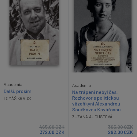
Academia
Academia
Další, prosím
Na trápení nebyl čas.
Rozhovor s politickou
TOMÁŠ KRAUS
vězeňkyní Alexandrou
Součkovou Kovářovou
ZUZANA AUGUSTOVÁ
465.00
CZK
365.00
CZK
372.00
CZK
292.00
CZK