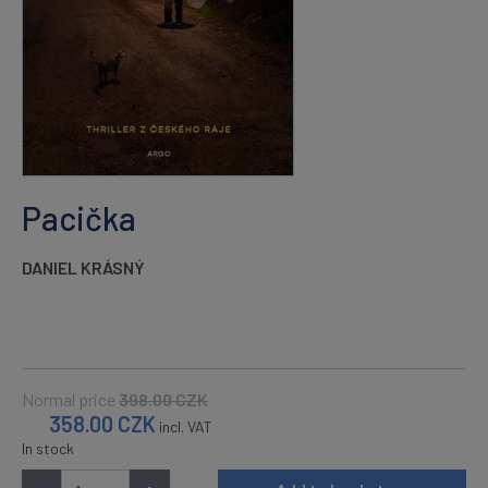
Pacička
DANIEL KRÁSNÝ
Normal price
398.00
CZK
358.00
CZK
incl. VAT
In stock