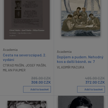
Academia
Academia
Cesta na severozápad, 2.
Dopijem a pudem. Nehodný
vydání
kos a další básně, sv. 7
CTIRAD MAŠÍN
,
JOSEF MAŠÍN
,
VLADIMÍR MACURA
MILAN PAUMER
385.00
CZK
465.00
CZK
308.00
CZK
372.00
CZK
Add to basket
Add to basket