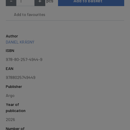
-
+
pcs
Add to basket
Add to favourites
Author
DANIEL KRÁSNÝ
ISBN
978-80-257-4944-9
EAN
9788025749449
Publisher
Argo
Year of
publication
2026
Number of