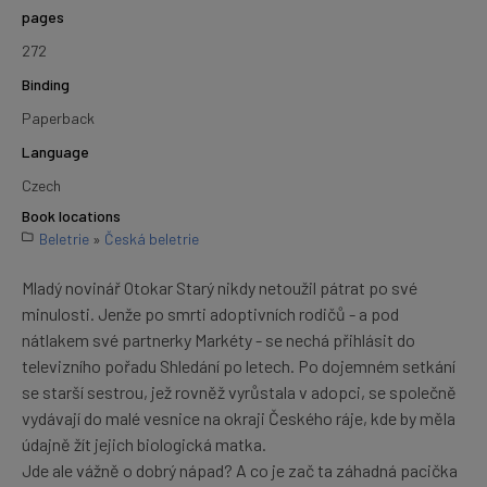
pages
272
Binding
Paperback
Language
Czech
Book locations
Beletrie
»
Česká beletrie
Mladý novinář Otokar Starý nikdy netoužil pátrat po své
minulosti. Jenže po smrti adoptivních rodičů - a pod
nátlakem své partnerky Markéty - se nechá přihlásit do
televizního pořadu Shledání po letech. Po dojemném setkání
se starší sestrou, jež rovněž vyrůstala v adopci, se společně
vydávají do malé vesnice na okraji Českého ráje, kde by měla
údajně žít jejich biologická matka.
Jde ale vážně o dobrý nápad? A co je zač ta záhadná pacička