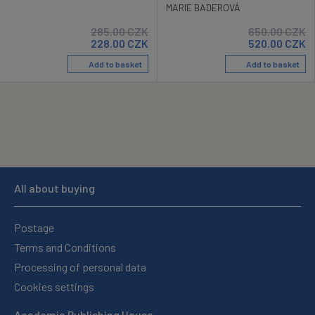
MARIE BADEROVÁ
285.00
CZK
650.00
CZK
228.00
CZK
520.00
CZK
Add to basket
Add to basket
All about buying
Postage
Terms and Conditions
Processing of personal data
Cookies settings
Academia Publishing House