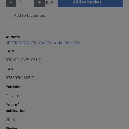
-
+
pcs
Add to basket
Add to favourites
Authors
JEFFREY DEAVER
,
ISABELLA MALDONADO
ISBN
978-80-7625-931-7
EAN
9788076259317
Publisher
Metafora
Year of
publication
2026
Binding