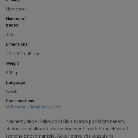
Hardcover
Number of
pages
364
Dimensions
212 x 157 x 36 mm
Weight
500 g
Language
Czech
Book locations
Beletrie
»
Detektivky a krimi
Nádherný den v Hollywood Hills a svatba pod širým nebem.
Radostné přísliby šťastné budoucnosti rozdrtí tragická smrt
jednoho z novomanželů. Ačkoli zprvu vše ukazuje na