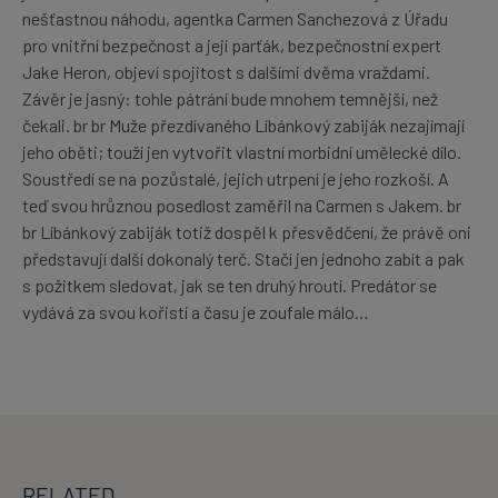
nešťastnou náhodu, agentka Carmen Sanchezová z Úřadu
pro vnitřní bezpečnost a její parťák, bezpečnostní expert
Jake Heron, objeví spojitost s dalšími dvěma vraždami.
Závěr je jasný: tohle pátrání bude mnohem temnější, než
čekali. br br Muže přezdívaného Líbánkový zabiják nezajímají
jeho oběti; touží jen vytvořit vlastní morbidní umělecké dílo.
Soustředí se na pozůstalé, jejich utrpení je jeho rozkoší. A
teď svou hrůznou posedlost zaměřil na Carmen s Jakem. br
br Líbánkový zabiják totiž dospěl k přesvědčení, že právě oni
představují další dokonalý terč. Stačí jen jednoho zabít a pak
s požitkem sledovat, jak se ten druhý hroutí. Predátor se
vydává za svou kořistí a času je zoufale málo…
RELATED