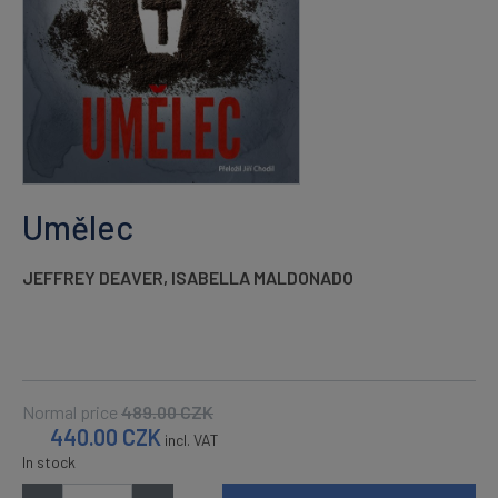
Umělec
JEFFREY DEAVER
,
ISABELLA MALDONADO
Normal price
489.00
CZK
440.00
CZK
incl. VAT
In stock