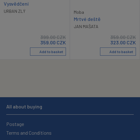
Vysvědčení
URBAN ZLÝ
Moba
Mrtvé deště
JAN MAŠATA
399.00
CZK
359.00
CZK
359.00
CZK
323.00
CZK
Add to basket
Add to basket
All about buying
Postage
Terms and Conditions