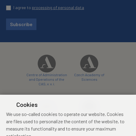
I agree to
processing of personal data
Subscribe
Centre of Administration
Czech Academy of
and Operations of the
Sciences
CAS, v. v. i.
Cookies
We use so-called cookies to operate our website. Cookies
Castle Hotel Liblice
Zámecký hotel Třešť
are files used to personalize the content of the website, to
conference centre
konferenční centrum
measure its functionality and to ensure your maximum
satisfaction.