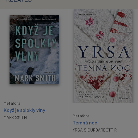
Metafora
Když je splokly vlny
Metafora
MARK SMITH
Temná noc
YRSA SIGURDARDÓTTIR