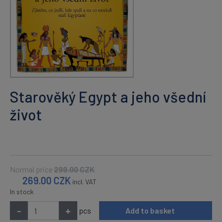
Starověký Egypt a jeho všední
život
Normal price
299.00
CZK
269.00
CZK
incl. VAT
In stock
-
+
pcs
Add to basket