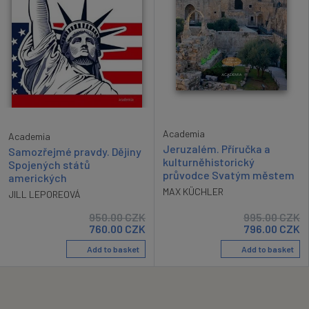
Academia
Academia
Jeruzalém. Příručka a
Samozřejmé pravdy. Dějiny
kulturněhistorický
Spojených států
průvodce Svatým městem
amerických
MAX KÜCHLER
JILL LEPOREOVÁ
950.00
CZK
995.00
CZK
760.00
CZK
796.00
CZK
Add to basket
Add to basket