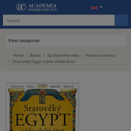
Skip to main content
View categories
Home
Books
Společenské vědy
Historie světová
Starověký Egypt a jeho všední život