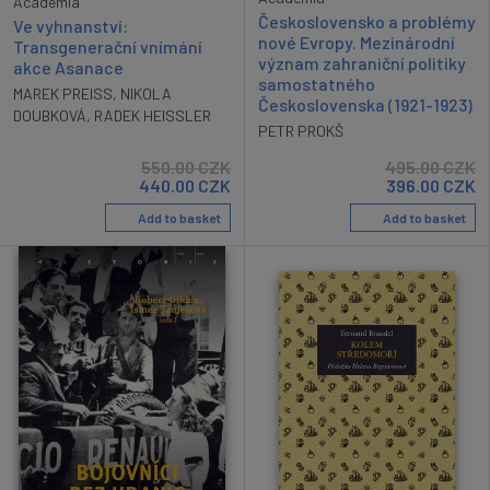
Academia
Československo a problémy
Ve vyhnanství:
nové Evropy. Mezinárodní
Transgenerační vnímání
význam zahraniční politiky
akce Asanace
samostatného
MAREK PREISS
,
NIKOLA
Československa (1921-1923)
DOUBKOVÁ
,
RADEK HEISSLER
PETR PROKŠ
550.00
CZK
495.00
CZK
440.00
CZK
396.00
CZK
Add to basket
Add to basket