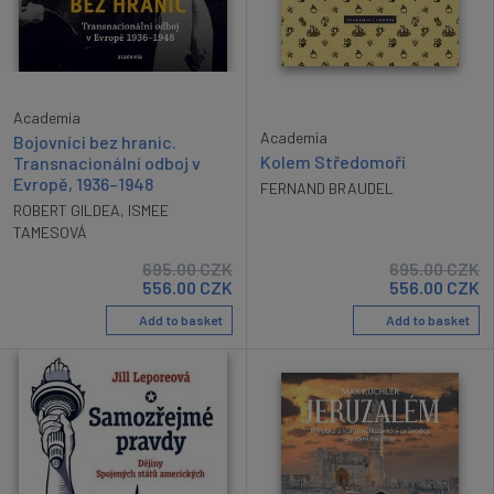
Academia
Academia
Bojovníci bez hranic.
Kolem Středomoří
Transnacionální odboj v
Evropě, 1936–1948
FERNAND BRAUDEL
ROBERT GILDEA
,
ISMEE
TAMESOVÁ
695.00
CZK
695.00
CZK
556.00
CZK
556.00
CZK
Add to basket
Add to basket