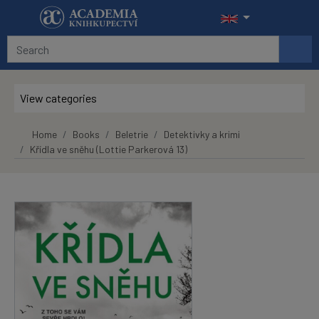
Skip to main content
View categories
Home
Books
Beletrie
Detektivky a krimi
Křídla ve sněhu (Lottie Parkerová 13)