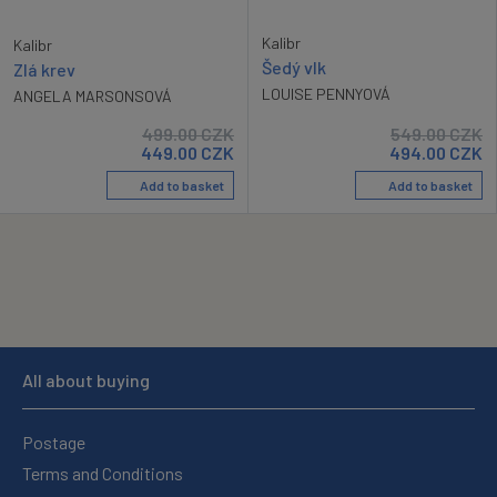
Kalibr
Kalibr
Šedý vlk
Zlá krev
LOUISE PENNYOVÁ
ANGELA MARSONSOVÁ
499.00
CZK
549.00
CZK
449.00
CZK
494.00
CZK
Add to basket
Add to basket
All about buying
Postage
Terms and Conditions