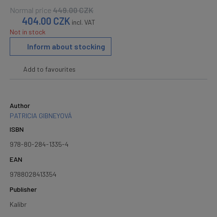
Normal price
449.00
CZK
404.00
CZK
incl. VAT
Not in stock
Inform about stocking
Add to favourites
Author
PATRICIA GIBNEYOVÁ
ISBN
978-80-284-1335-4
EAN
9788028413354
Publisher
Kalibr