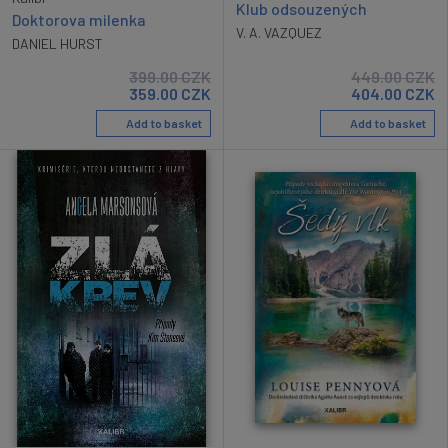
Klub odsouzených
Doktorova milenka
V. A. VAZQUEZ
DANIEL HURST
399.00
CZK
449.00
CZK
359.00
CZK
404.00
CZK
Add to basket
Add to basket