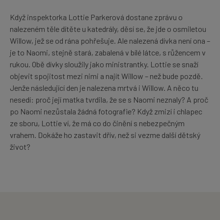
Když inspektorka Lottie Parkerová dostane zprávu o
nalezeném těle dítěte u katedrály, děsí se, že jde o osmiletou
Willow, jež se od rána pohřešuje. Ale nalezená dívka není ona –
je to Naomi, stejně stará, zabalená v bílé látce, s růžencem v
rukou. Obě dívky sloužily jako ministrantky. Lottie se snaží
objevit spojitost mezi nimi a najít Willow – než bude pozdě.
Jenže následující den je nalezena mrtvá i Willow. A něco tu
nesedí: proč její matka tvrdila, že se s Naomi neznaly? A proč
po Naomi nezůstala žádná fotografie? Když zmizí i chlapec
ze sboru, Lottie ví, že má co do činění s nebezpečným
vrahem. Dokáže ho zastavit dřív, než si vezme další dětský
život?