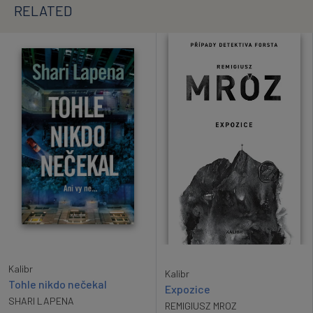
RELATED
Kalibr
Kalibr
Tohle nikdo nečekal
Expozice
SHARI LAPENA
REMIGIUSZ MROZ