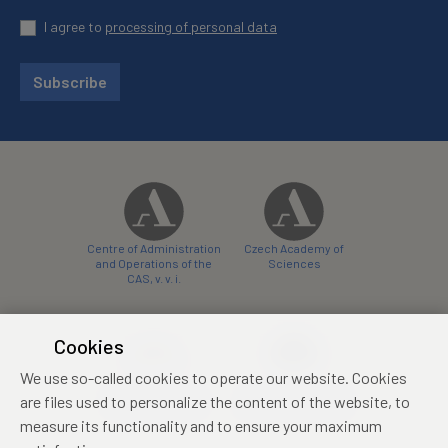
I agree to
processing of personal data
Subscribe
Centre of Administration
Czech Academy of
and Operations of the
Sciences
CAS, v. v. i.
Cookies
We use so-called cookies to operate our website. Cookies
Castle Hotel Liblice
Zámecký hotel Třešť
are files used to personalize the content of the website, to
conference centre
konferenční centrum
measure its functionality and to ensure your maximum