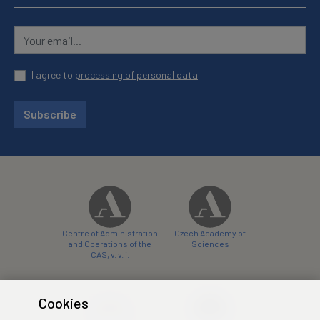
I agree to
processing of personal data
Subscribe
Centre of Administration
Czech Academy of
and Operations of the
Sciences
CAS, v. v. i.
Cookies