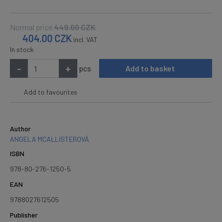
Normal price
449.00
CZK
404.00
CZK
incl. VAT
In stock
-
+
pcs
Add to basket
Add to favourites
Author
ANGELA MCALLISTEROVÁ
ISBN
978-80-276-1250-5
EAN
9788027612505
Publisher