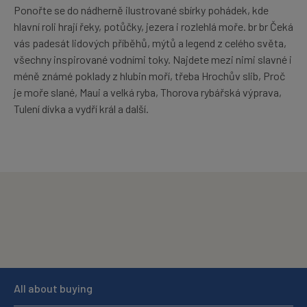
Ponořte se do nádherně ilustrované sbírky pohádek, kde
hlavní roli hrají řeky, potůčky, jezera i rozlehlá moře. br br Čeká
vás padesát lidových příběhů, mýtů a legend z celého světa,
všechny inspirované vodními toky. Najdete mezi nimi slavné i
méně známé poklady z hlubin moří, třeba Hrochův slib, Proč
je moře slané, Maui a velká ryba, Thorova rybářská výprava,
Tulení dívka a vydří král a další.
All about buying