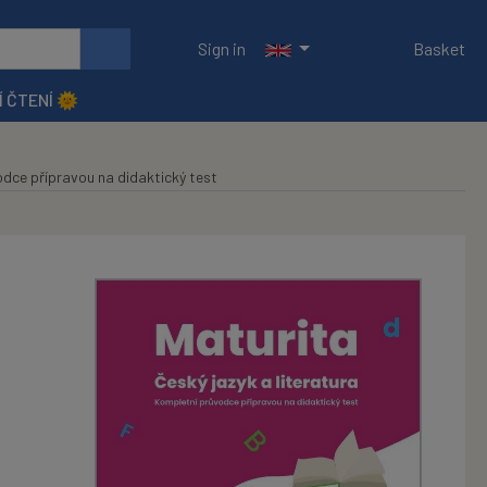
Sign in
Basket
Í ČTENÍ 🌞
odce přípravou na didaktický test