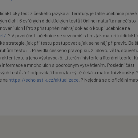
idaktický test z českého jazyka a literatury, je tahle učebnice právě
ných úloh | 6 cvičných didaktických testů | Online maturita nanečisto
ování úloh | Pro zpřístupnění nahraj doklad o koupi učebnice na
et/
. ? V první části učebnice se seznámíš s tím, jak maturitní didakti
é strategie, jak při testu postupovat a jak se na něj připravit. Dalš
hům testu: 1. Pravidla českého pravopisu, 2. Slovo, věta, souvětí,
kter textu a jeho výstavba, 5. Literární historie a literární teorie. 
é informace a mnoho úloh s podrobným vysvětlením. Poslední část
ckých testů, jež odpovídají tomu, který tě čeká u maturitní zkoušky. 
e na
https://scholastik.cz/aktualizace
. ? Nejedná se o oficiální mat