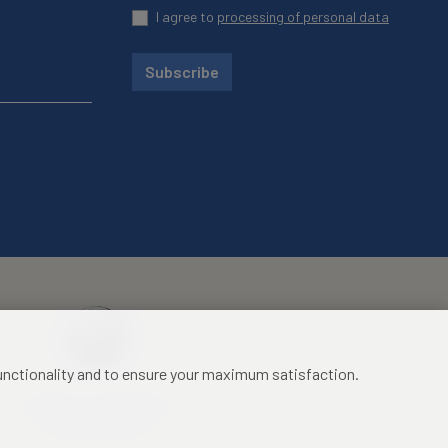
I agree to
processing of personal data
Subscribe
functionality and to ensure your maximum satisfaction.
Mezinárodní identifikační
průkaz studenta