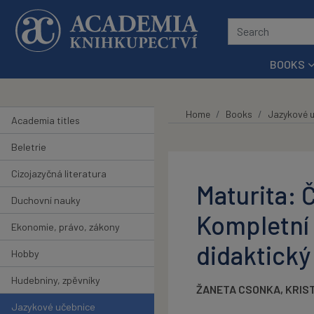
Skip to main content
BOOKS
Home
Books
Jazykové u
Academia titles
Beletrie
Cizojazyčná literatura
Maturita: Č
Duchovní nauky
Kompletní 
Ekonomie, právo, zákony
didaktický
Hobby
Hudebniny, zpěvníky
ŽANETA CSONKA
,
KRIS
Jazykové učebnice