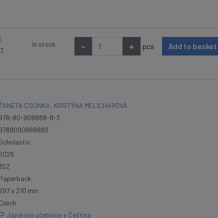
K
In stock
-
+
pcs
Add to baske
AT
ŽANETA CSONKA
,
KRISTÝNA MELICHAROVÁ
978-80-908888-8-3
9788090888883
Scholastic
2026
352
Paperback
297 x 210 mm
Czech
Jazykové učebnice
»
Čeština