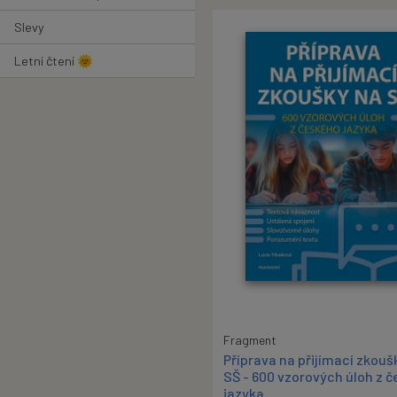
Slevy
Letní čtení 🌞
Fragment
Příprava na přijímací zkouš
SŠ - 600 vzorových úloh z 
jazyka