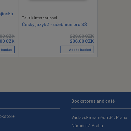
ajinská
Taktik International
Český jazyk 3 - učebnice pro SŠ
00
CZK
229.00
CZK
.00
CZK
206.00
CZK
 basket
Add to basket
Bookstores and café
okstore
Václavské náměstí 34, Praha
Národní 7, Praha