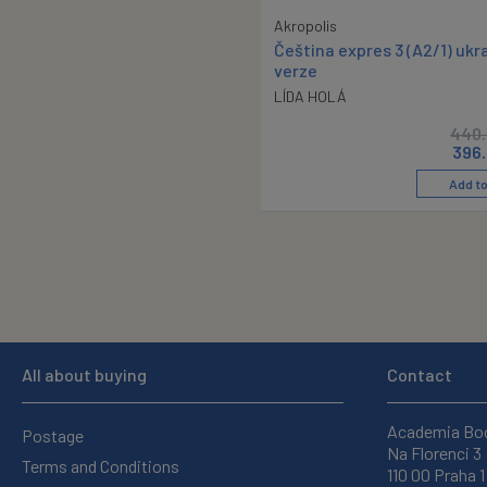
Akropolis
Čeština expres 3 (A2/1) ukr
verze
LÍDA HOLÁ
440.
396
Add to
All about buying
Contact
Academia Bo
Postage
Na Florenci 3
Terms and Conditions
110 00 Praha 1