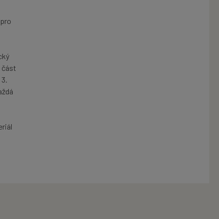
 pro
cký
í část
 3.
Každá
?
eriál