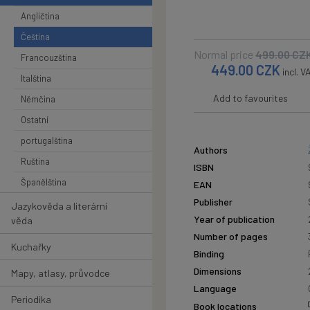
Angličtina
Čeština
Normal price
499.00
CZ
Francouzština
449.00
CZK
incl. V
Italština
Add to favourites
Němčina
Ostatní
portugalština
Authors
Ruština
ISBN
Španělština
EAN
Publisher
Jazykověda a literární
Year of publication
věda
Number of pages
Kuchařky
Binding
Dimensions
Mapy, atlasy, průvodce
Language
Periodika
Book locations