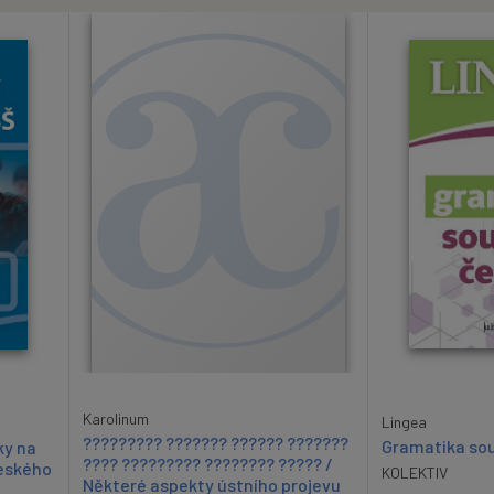
Karolinum
Lingea
????????? ??????? ?????? ???????
Gramatika sou
ky na
???? ????????? ???????? ????? /
českého
KOLEKTIV
Některé aspekty ústního projevu