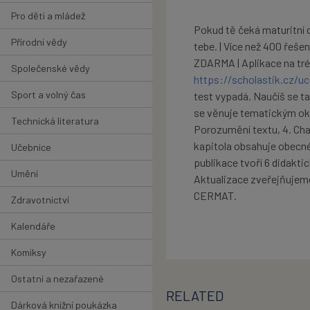
Pro děti a mládež
Pokud tě čeká maturitní d
Přírodní vědy
tebe. | Více než 400 řeše
ZDARMA | Aplikace na trén
Společenské vědy
https://scholastik.cz/uc
Sport a volný čas
test vypadá. Naučíš se tak
se věnuje tematickým okru
Technická literatura
Porozumění textu, 4. Chara
kapitola obsahuje obecn
Učebnice
publikace tvoří 6 didakti
Umění
Aktualizace zveřejňujem
CERMAT.
Zdravotnictví
Kalendáře
Komiksy
Ostatní a nezařazené
RELATED
Dárková knižní poukázka