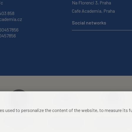
ic
Na Florenci 3, Praha
Cafe Academia, Praha
403 858
ademia.cz
Social networks
 60457856
60457856
les used to personalize the content of the website, to measure its 
Czech Academy of
Castle Hotel Liblice
Zámecký hotel Třešť
Sciences
conference centre
konferenční centrum