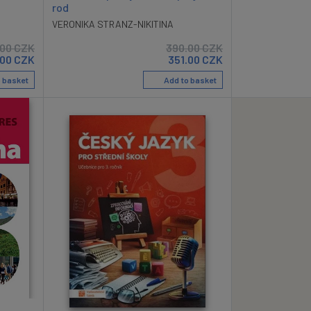
rod
VERONIKA STRANZ-NIKITINA
.00
CZK
390.00
CZK
.00
CZK
351.00
CZK
 basket
Add to basket