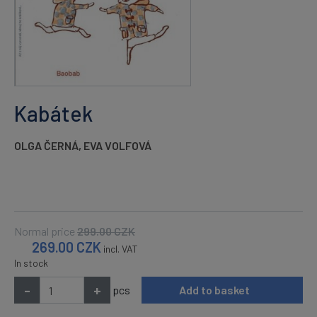
Kabátek
OLGA ČERNÁ
,
EVA VOLFOVÁ
Normal price
299.00
CZK
269.00
CZK
incl. VAT
In stock
-
+
pcs
Add to basket