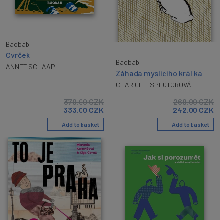
Baobab
Cvrček
Baobab
ANNET SCHAAP
Záhada myslícího králíka
CLARICE LISPECTOROVÁ
370.00
CZK
269.00
CZK
333.00
CZK
242.00
CZK
Add to basket
Add to basket