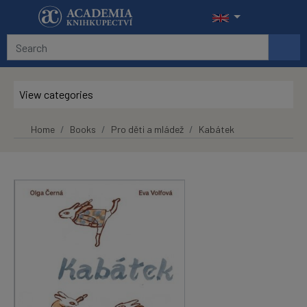
Skip to main content
View categories
Home
Books
Pro děti a mládež
Kabátek