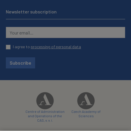
Newsletter subscription
I agree to
processing of personal data
Subscribe
Centre of Administration
Czech Academy of
and Operations of the
Sciences
CAS, v. v. i.