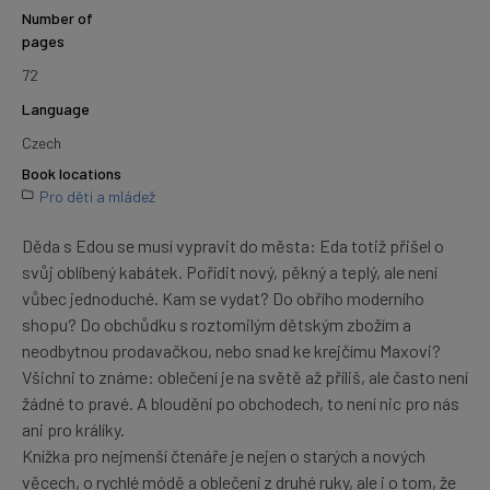
Number of
pages
72
Language
Czech
Book locations
Pro děti a mládež
Děda s Edou se musí vypravit do města: Eda totiž přišel o
svůj oblíbený kabátek. Pořídit nový, pěkný a teplý, ale není
vůbec jednoduché. Kam se vydat? Do obřího moderního
shopu? Do obchůdku s roztomilým dětským zbožím a
neodbytnou prodavačkou, nebo snad ke krejčímu Maxovi?
Všichni to známe: oblečení je na světě až příliš, ale často není
žádné to pravé. A bloudění po obchodech, to není nic pro nás
ani pro králíky.
Knížka pro nejmenší čtenáře je nejen o starých a nových
věcech, o rychlé módě a oblečení z druhé ruky, ale i o tom, že