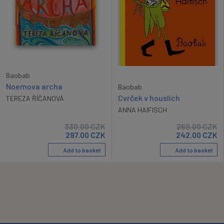
Baobab
Noemova archa
Baobab
Cvrček v houslích
TEREZA ŘÍČANOVÁ
ANNA HAIFISCH
330.00
CZK
269.00
CZK
297.00
CZK
242.00
CZK
Add to basket
Add to basket