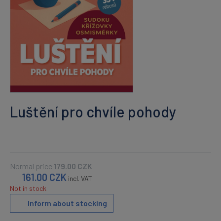
Luštění pro chvíle pohody
Normal price
179.00
CZK
161.00
CZK
incl. VAT
Not in stock
Inform about stocking