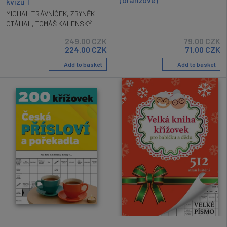
kvízů 1
MICHAL TRÁVNÍČEK
,
ZBYNĚK
OTÁHAL
,
TOMÁŠ KALENSKÝ
249.00
CZK
79.00
CZK
224.00
CZK
71.00
CZK
Add to basket
Add to basket