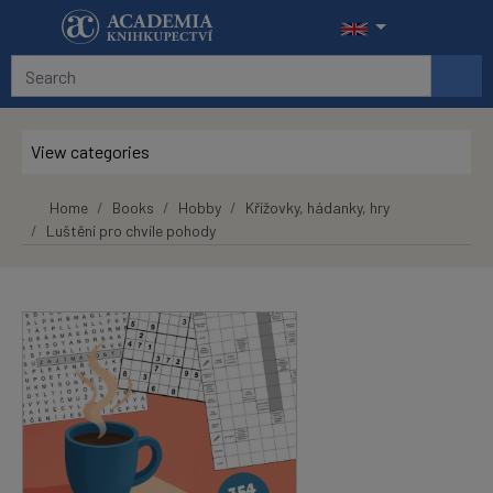
Skip to main content
View categories
Home
Books
Hobby
Křížovky, hádanky, hry
Luštění pro chvíle pohody