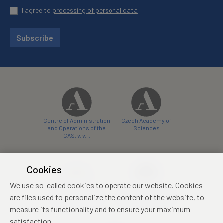
I agree to
processing of personal data
Subscribe
Centre of Administration
Czech Academy of
and Operations of the
Sciences
CAS, v. v. i.
Cookies
We use so-called cookies to operate our website. Cookies
Castle Hotel Liblice
Zámecký hotel Třešť
are files used to personalize the content of the website, to
conference centre
konferenční centrum
measure its functionality and to ensure your maximum
satisfaction.