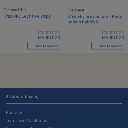
Fortuna Libri
Fragment
Křížovky Lechtivé vtipy
Křížovky pro seniory - Rady
našich babiček
149.00
CZK
149.00
CZK
134.00
CZK
134.00
CZK
Add to basket
Add to basket
All about buying
Postage
Terms and Conditions