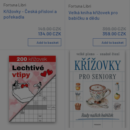
Fortuna Libri
Fortuna Libri
Křížovky - Česká přísloví a
Velká kniha křížovek pro
pořekadla
babičku a dědu
149.00
CZK
399.00
CZK
134.00
CZK
359.00
CZK
Add to basket
Add to basket