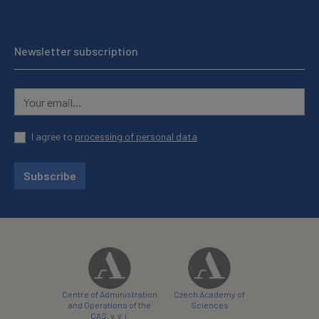
Newsletter subscription
I agree to
processing of personal data
Subscribe
Centre of Administration
Czech Academy of
and Operations of the
Sciences
CAS, v. v. i.