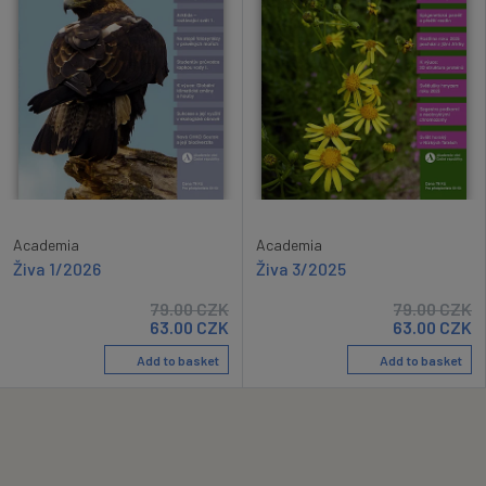
Academia
Academia
Živa 1/2026
Živa 3/2025
79.00
CZK
79.00
CZK
63.00
CZK
63.00
CZK
Add to basket
Add to basket