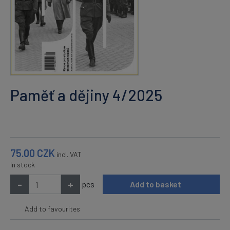
Paměť a dějiny 4/2025
75.00
CZK
incl. VAT
In stock
-
+
pcs
Add to basket
Add to favourites