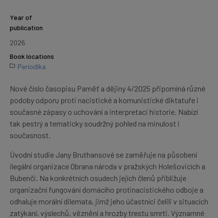
Year of
publication
2026
Book locations
Periodika
Nové číslo časopisu Paměť a dějiny 4/2025 připomíná různé
podoby odporu proti nacistické a komunistické diktatuře i
současné zápasy o uchování a interpretaci historie. Nabízí
tak pestrý a tematicky soudržný pohled na minulost i
současnost.
Úvodní studie Jany Bruthansové se zaměřuje na působení
ilegální organizace Obrana národa v pražských Holešovicích a
Bubenči. Na konkrétních osudech jejích členů přibližuje
organizační fungování domácího protinacistického odboje a
odhaluje morální dilemata, jimž jeho účastníci čelili v situacích
zatýkání, výslechů, věznění a hrozby trestu smrti. Významné