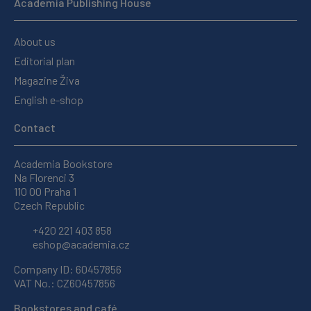
Academia Publishing House
About us
Editorial plan
Magazine Živa
English e-shop
Contact
Academia Bookstore
Na Florenci 3
110 00 Praha 1
Czech Republic
+420 221 403 858
eshop@academia.cz
Company ID: 60457856
VAT No.: CZ60457856
Bookstores and café