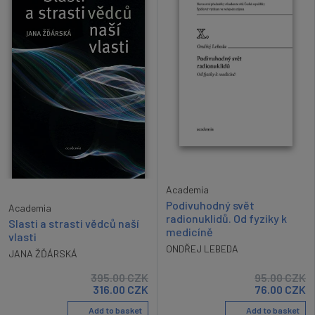
Academia
Podivuhodný svět
Academia
radionuklidů. Od fyziky k
Slasti a strasti vědců naší
medicíně
vlasti
ONDŘEJ LEBEDA
JANA ŽĎÁRSKÁ
395.00
CZK
95.00
CZK
316.00
CZK
76.00
CZK
Add to basket
Add to basket