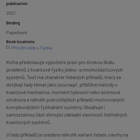
publication
2021
Binding
Paperback
Book locations
Přírodní vědy
»
Fyzika
Kniha představuje výpočetní praxi pro širokou škálu
problémů z kvantové fyziky jedno- a mnohočásticových
systémů. Text má charakter řešených příkladů, který se
dotýkají řady témat jako jsou např. přibližné metody v
kvantové mechanice, moment hybnosti nebo atomová
struktura a několik pokročilejších příkladů motivovaných
komplexnějšími fyzikálními systémy. Obsahuje i
samostatnou část shrnující základní vlastnosti řešitelných
kvantových systémů.
U řady příkladů je uvedeno několik variant řešení, návrhy na