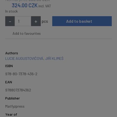
324.00
CZK
incl. VAT
In stock
-
+
pcs
Add to basket
Add to favourites
Authors
LUCIE AUGUSTOVIČOVÁ
,
JIŘÍ KLIMEŠ
ISBN
978-80-7378-436-2
EAN
9788073784362
Publisher
Matfyzpress
Year of