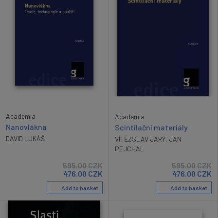
Academia
Academia
Nanovlákna
Scintilační materiály
DAVID LUKÁŠ
VÍTĚZSLAV JARÝ
,
JAN
PEJCHAL
595.00
CZK
595.00
CZK
476.00
CZK
476.00
CZK
Add to basket
Add to basket