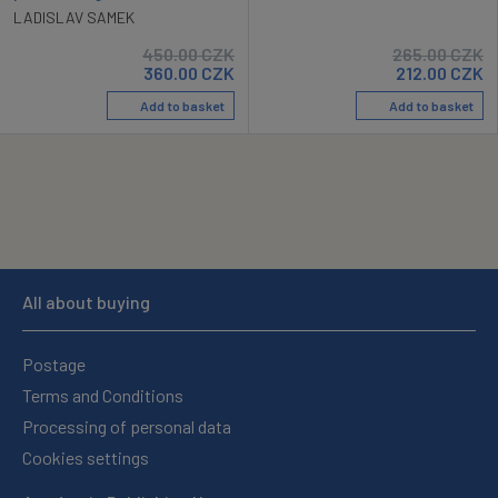
LADISLAV SAMEK
450.00
CZK
265.00
CZK
360.00
CZK
212.00
CZK
Add to basket
Add to basket
All about buying
Postage
Terms and Conditions
Processing of personal data
Cookies settings