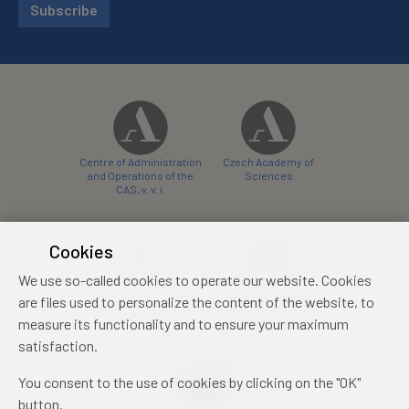
Subscribe
Centre of Administration
Czech Academy of
and Operations of the
Sciences
CAS, v. v. i.
Cookies
We use so-called cookies to operate our website. Cookies
Castle Hotel Liblice
Zámecký hotel Třešť
are files used to personalize the content of the website, to
conference centre
konferenční centrum
measure its functionality and to ensure your maximum
satisfaction.
You consent to the use of cookies by clicking on the "OK"
button.