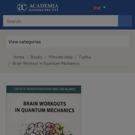
Skip to main content
View categories
Home
Books
Přírodní vědy
Fyzika
Brain Workout in Quantum Mechanics