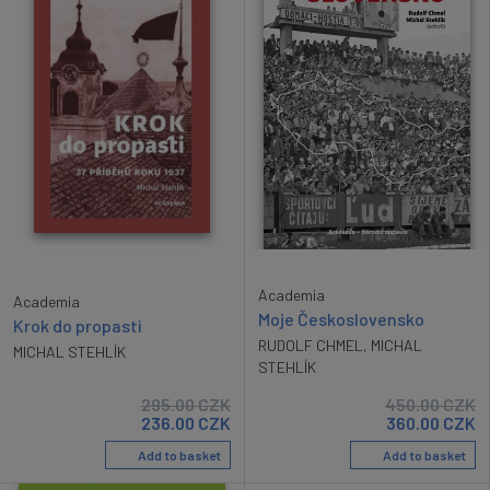
Academia
Academia
Moje Československo
Krok do propasti
RUDOLF CHMEL
,
MICHAL
MICHAL STEHLÍK
STEHLÍK
295.00
CZK
450.00
CZK
236.00
CZK
360.00
CZK
Add to basket
Add to basket