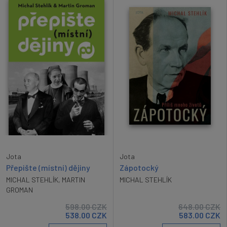
Jota
Jota
Přepište (místní) dějiny
Zápotocký
MICHAL STEHLÍK
,
MARTIN
MICHAL STEHLÍK
GROMAN
598.00
CZK
648.00
CZK
538.00
CZK
583.00
CZK