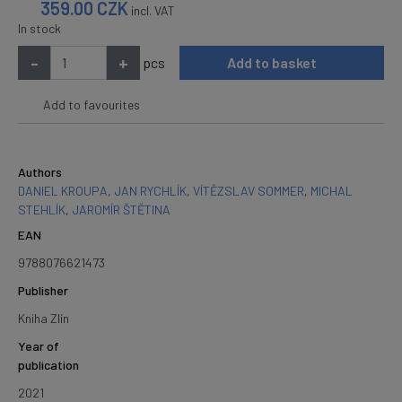
359.00
CZK
incl. VAT
In stock
-
+
pcs
Add to basket
Add to favourites
Authors
DANIEL KROUPA
,
JAN RYCHLÍK
,
VÍTĚZSLAV SOMMER
,
MICHAL
STEHLÍK
,
JAROMÍR ŠTĚTINA
EAN
9788076621473
Publisher
Kniha Zlín
Year of
publication
2021