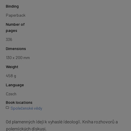
Binding
Paperback
Number of
pages
336
Dimensions
130 x 200 mm
Weight
458 g
Language
Czech
Book locations
Společenské vědy
Od plamenných idejí k vyhaslé ideologii. Kniha rozhovorů a
polemických diskusí.