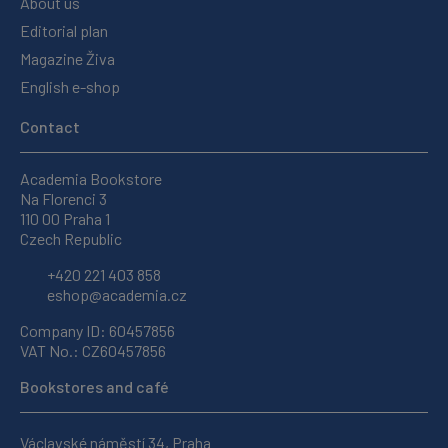
About us
Editorial plan
Magazine Živa
English e-shop
Contact
Academia Bookstore
Na Florenci 3
110 00 Praha 1
Czech Republic
+420 221 403 858
eshop@academia.cz
Company ID: 60457856
VAT No.: CZ60457856
Bookstores and café
Václavské náměstí 34, Praha