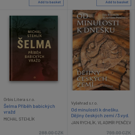
Add to basket
Add to basket
Orbis Litera s.r.o.
Vyšehrad s.r.o.
Šelma Příběh babických
Od minulosti k dnešku.
vražd
Dějiny českých zemí /3.vyd.
MICHAL STEHLÍK
JAN RYCHLÍK
,
VLADIMÍR PENČEV
288.00
CZK
799.00
CZK