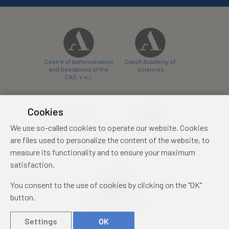
Centre of Administration
Czech Academy of
and Operations of the
Sciences
CAS, v. v. i.
Cookies
We use so-called cookies to operate our website. Cookies
Castle Hotel Liblice
Zámecký hotel Třešť
are files used to personalize the content of the website, to
conference centre
konferenční centrum
measure its functionality and to ensure your maximum
satisfaction.
You consent to the use of cookies by clicking on the "OK"
button.
Mezinárodní identifikační
průkaz studenta
Settings
OK