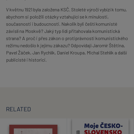
V květnu 1921 byla založena KSČ. Stoleté výročí vybízí k tomu,
abychom si položili otázky vztahující se k minulosti,
současnosti i budoucnosti. Nakolik byli čeští komunisté
závislí na Moskvě? Jaký typ lidí přitahovala komunistická
strana? A proč i přes zákon o protiprávnosti komunistického
režimu nedošlo k jejímu zákazu? Odpovídají Jaromír Štětina,
Pavel Žáček, Jan Rychlík, Daniel Kroupa, Michal Stehlík a další
publicisté i historici.
RELATED