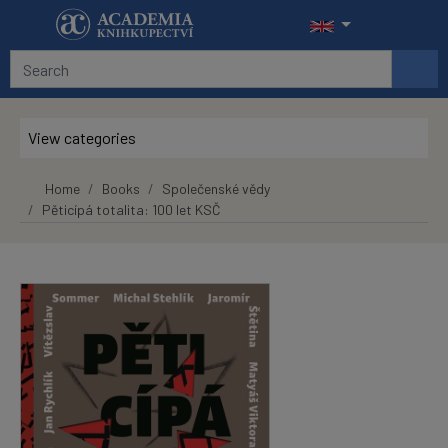
Skip to main content
View categories
Home
Books
Společenské vědy
Pěticípá totalita: 100 let KSČ