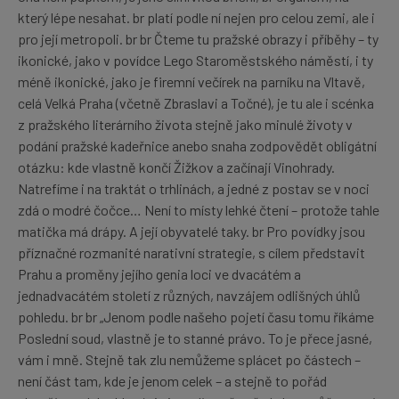
který lépe nesahat. br platí podle ní nejen pro celou zemi, ale i
pro její metropoli. br br Čteme tu pražské obrazy i příběhy – ty
ikonické, jako v povídce Lego Staroměstského náměstí, i ty
méně ikonické, jako je firemní večírek na parníku na Vltavě,
celá Velká Praha (včetně Zbraslavi a Točné), je tu ale i scénka
z pražského literárního života stejně jako minulé životy v
podání pražské kadeřnice anebo snaha zodpovědět obligátní
otázku: kde vlastně končí Žižkov a začínají Vinohrady.
Natrefíme i na traktát o trhlinách, a jedné z postav se v noci
zdá o modré čočce… Není to místy lehké čtení – protože tahle
matička má drápy. A její obyvatelé taky. br Pro povídky jsou
příznačné rozmanité narativní strategie, s cílem představit
Prahu a proměny jejího genia loci ve dvacátém a
jednadvacátém století z různých, navzájem odlišných úhlů
pohledu. br br „Jenom podle našeho pojetí času tomu říkáme
Poslední soud, vlastně je to stanné právo. To je přece jasné,
vám i mně. Stejně tak zlu nemůžeme splácet po částech –
není část tam, kde je jenom celek – a stejně to pořád