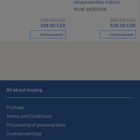
okupovaného města
MARIE BADEROVÁ
285.00
CZK
650.00
CZK
228.00
CZK
520.00
CZK
Add to basket
Add to basket
All about buying
Postage
Terms and Conditions
Processing of personal data
Cookies settings