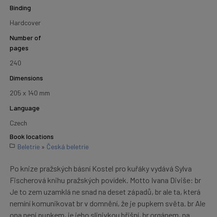
Binding
Hardcover
Number of
pages
240
Dimensions
205 x 140 mm
Language
Czech
Book locations
Beletrie
»
Česká beletrie
Po knize pražských básní Kostel pro kuřáky vydává Sylva
Fischerová knihu pražských povídek. Motto Ivana Diviše: br
Je to zem uzamklá ne snad na deset západů, br ale ta, která
nemíní komunikovat br v domnění, že je pupkem světa. br Ale
ona není pupkem, je jeho slinivkou břišní, br orgánem, na