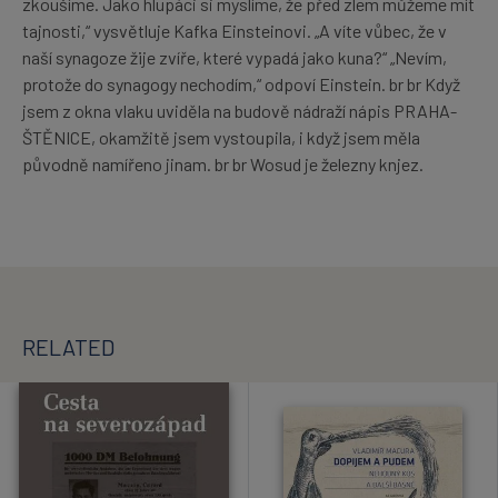
zkoušíme. Jako hlupáci si myslíme, že před zlem můžeme mít
tajnosti,“ vysvětluje Kafka Einsteinovi. „A víte vůbec, že v
naší synagoze žije zvíře, které vypadá jako kuna?“ „Nevím,
protože do synagogy nechodím,“ odpoví Einstein. br br Když
jsem z okna vlaku uviděla na budově nádraží nápis PRAHA-
ŠTĚNICE, okamžitě jsem vystoupila, i když jsem měla
původně namířeno jinam. br br Wosud je železny knjez.
RELATED