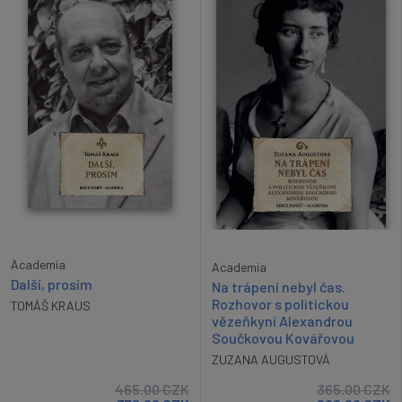
Academia
Academia
Další, prosím
Na trápení nebyl čas.
Rozhovor s politickou
TOMÁŠ KRAUS
vězeňkyní Alexandrou
Součkovou Kovářovou
ZUZANA AUGUSTOVÁ
465.00
CZK
365.00
CZK