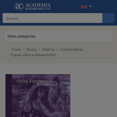
Skip to main content
View categories
Home
Books
Beletrie
Česká beletrie
Pupek světa a slinivka břišní