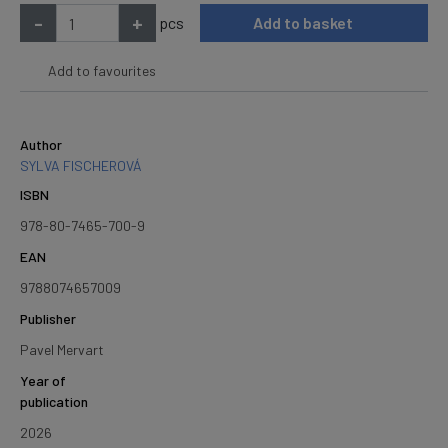
-
+
pcs
Add to basket
Add to favourites
Author
SYLVA FISCHEROVÁ
ISBN
978-80-7465-700-9
EAN
9788074657009
Publisher
Pavel Mervart
Year of
publication
2026