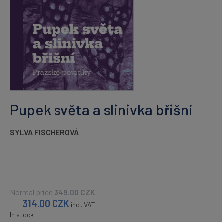
Pupek světa a slinivka břišní
SYLVA FISCHEROVÁ
Normal price
349.00
CZK
314.00
CZK
incl. VAT
In stock