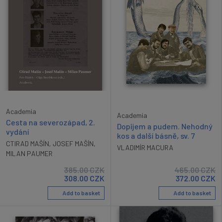
Academia
Academia
Cesta na severozápad, 2.
Dopijem a pudem. Nehodný
vydání
kos a další básně, sv. 7
CTIRAD MAŠÍN
,
JOSEF MAŠÍN
,
VLADIMÍR MACURA
MILAN PAUMER
385.00
CZK
465.00
CZK
308.00
CZK
372.00
CZK
Add to basket
Add to basket