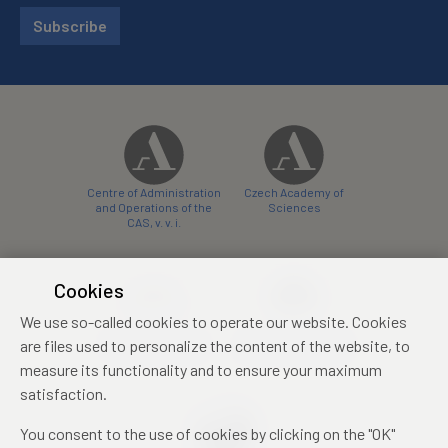
Subscribe
Centre of Administration
Czech Academy of
and Operations of the
Sciences
CAS, v. v. i.
Cookies
We use so-called cookies to operate our website. Cookies
Castle Hotel Liblice
Zámecký hotel Třešť
are files used to personalize the content of the website, to
conference centre
konferenční centrum
measure its functionality and to ensure your maximum
satisfaction.
You consent to the use of cookies by clicking on the "OK"