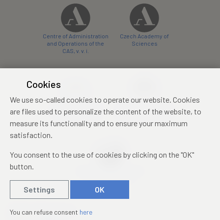
Centre of Administration
Czech Academy of
and Operations of the
Sciences
CAS, v. v. i.
Cookies
We use so-called cookies to operate our website. Cookies
Castle Hotel Liblice
Zámecký hotel Třešť
are files used to personalize the content of the website, to
conference centre
konferenční centrum
measure its functionality and to ensure your maximum
satisfaction.
You consent to the use of cookies by clicking on the "OK"
button.
Mezinárodní identifikační
průkaz studenta
Settings
OK
© 2019 – 2026
Academia
You can refuse consent
here
Created by
sna
pp
s!