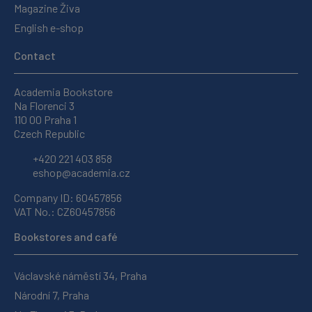
Magazine Živa
English e-shop
Contact
Academia Bookstore
Na Florenci 3
110 00 Praha 1
Czech Republic
+420 221 403 858
eshop@academia.cz
Company ID: 60457856
VAT No.: CZ60457856
Bookstores and café
Václavské náměstí 34, Praha
Národní 7, Praha