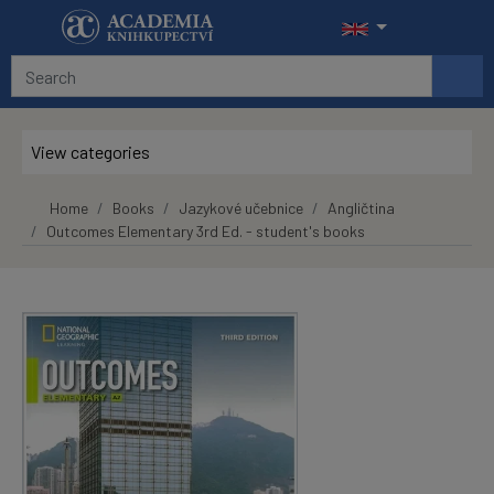
Skip to main content
View categories
Home
Books
Jazykové učebnice
Angličtina
Outcomes Elementary 3rd Ed. - student's books