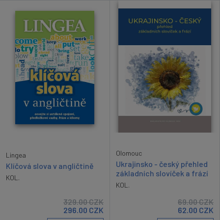
Olomouc
Lingea
Ukrajinsko - český přehled
Klíčová slova v angličtině
základních slovíček a frází
KOL.
KOL.
329.00
CZK
69.00
CZK
296.00
CZK
62.00
CZK