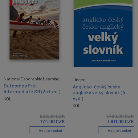
National Geographic Learning
Lingea
Outcomes Pre-
Anglicko-český česko-
Intermediate SB (3rd. ed.)
anglický velký slovník (4.
vyd.)
KOL.
KOL.
860.00
CZK
1,790.00
CZK
774.00
CZK
1,611.00
CZK
Add to basket
Add to basket