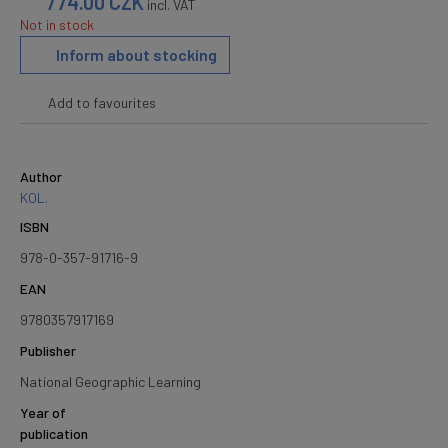
774.00
CZK
incl. VAT
Not in stock
Inform about stocking
Add to favourites
Author
KOL.
ISBN
978-0-357-91716-9
EAN
9780357917169
Publisher
National Geographic Learning
Year of
publication