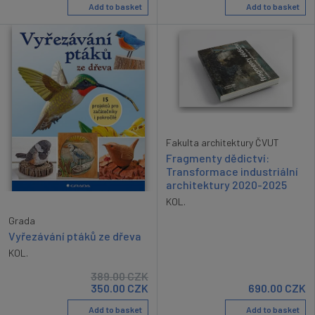
Add to basket
Add to basket
Fakulta architektury ČVUT
Fragmenty dědictví:
Transformace industriální
architektury 2020-2025
KOL.
Grada
Vyřezávání ptáků ze dřeva
KOL.
389.00
CZK
350.00
CZK
690.00
CZK
Add to basket
Add to basket