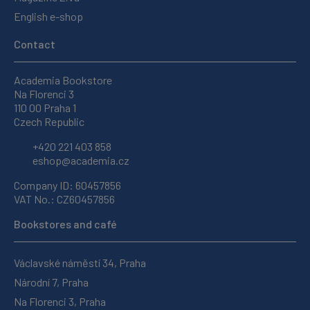
English e-shop
Contact
Academia Bookstore
Na Florenci 3
110 00 Praha 1
Czech Republic
+420 221 403 858
eshop@academia.cz
Company ID: 60457856
VAT No.: CZ60457856
Bookstores and café
Václavské náměstí 34, Praha
Národní 7, Praha
Na Florenci 3, Praha