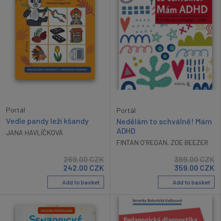
Portál
Portál
Vedle pandy leží kšandy
Nedělám to schválně! Mám
ADHD
JANA HAVLÍČKOVÁ
FINTAN O'REGAN
,
ZOE BEEZER
269.00
CZK
399.00
CZK
242.00
CZK
359.00
CZK
Add to basket
Add to basket