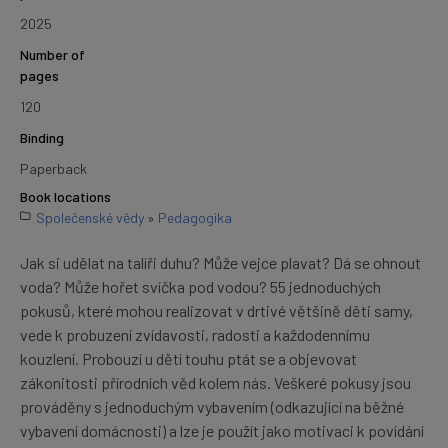
2025
Number of
pages
120
Binding
Paperback
Book locations
Společenské vědy
»
Pedagogika
Jak si udělat na talíři duhu? Může vejce plavat? Dá se ohnout
voda? Může hořet svíčka pod vodou? 55 jednoduchých
pokusů, které mohou realizovat v drtivé většině děti samy,
vede k probuzení zvídavosti, radosti a každodennímu
kouzlení. Probouzí u dětí touhu ptát se a objevovat
zákonitosti přírodních věd kolem nás. Veškeré pokusy jsou
prováděny s jednoduchým vybavením (odkazující na běžné
vybavení domácnosti) a lze je použít jako motivaci k povídání