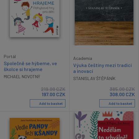
Portál
Academia
Společně se hýbeme, ve
Výuka češtiny mezi tradicí
školce si hrajeme
a inovací
MICHAEL NOVOTNÝ
STANISLAV ŠTĚPÁNÍK
219.00
CZK
385.00
CZK
197.00
CZK
308.00
CZK
Add to basket
Add to basket