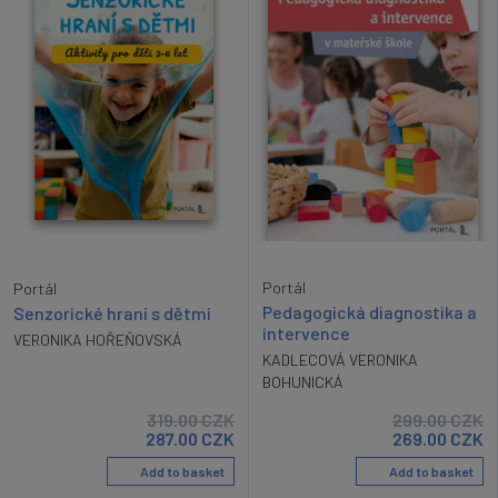
Portál
Portál
Pedagogická diagnostika a
Senzorické hraní s dětmi
intervence
VERONIKA HOŘEŇOVSKÁ
KADLECOVÁ VERONIKA
BOHUNICKÁ
319.00
CZK
299.00
CZK
287.00
CZK
269.00
CZK
Add to basket
Add to basket