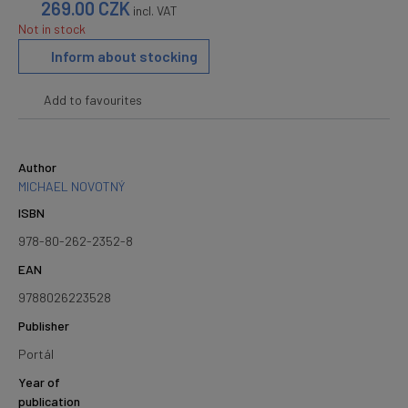
269.00
CZK
incl. VAT
Not in stock
Inform about stocking
Add to favourites
Author
MICHAEL NOVOTNÝ
ISBN
978-80-262-2352-8
EAN
9788026223528
Publisher
Portál
Year of
publication