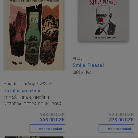
Vltavín
Smile, Please!
JIŘÍ SLÍVA
Post bellum/Argo/UPSTR
Totální nasazení
TOMÁŠ HODAN
,
ONDŘEJ
NEZBEDA
,
PETRA SOUKUPOVÁ
498.00
CZK
420.00
CZK
448.00
CZK
378.00
CZK
Add to basket
Add to basket