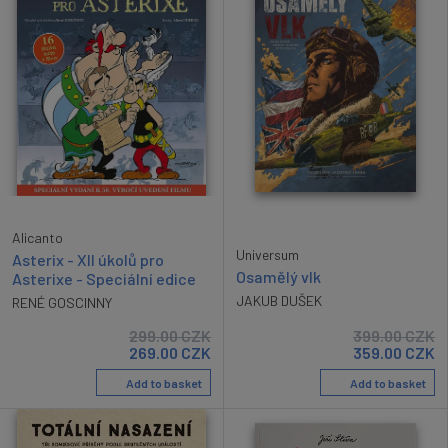
Alicanto
Universum
Asterix - XII úkolů pro
Osamělý vlk
Asterixe - Speciální edice
JAKUB DUŠEK
RENÉ GOSCINNY
299.00
CZK
399.00
CZK
269.00
CZK
359.00
CZK
Add to basket
Add to basket