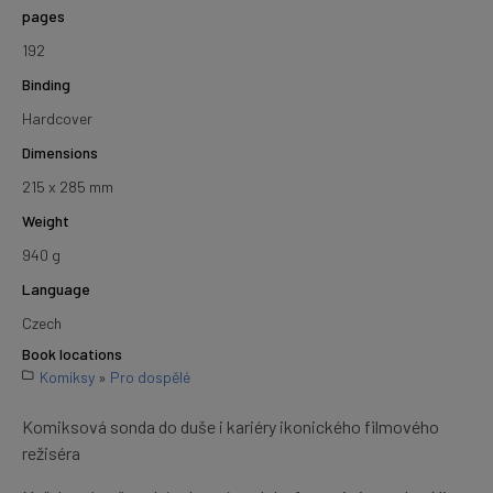
pages
192
Binding
Hardcover
Dimensions
215 x 285 mm
Weight
940 g
Language
Czech
Book locations
Komiksy
»
Pro dospělé
Komiksová sonda do duše i kariéry ikonického filmového
režiséra