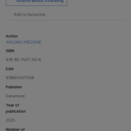
Inform about stocking
Add to favourites
Author
AMAZING AMÉZIANE
ISBN
978-80-7407-741-8
EAN
9788074077418
Publisher
Garamond
Year of
publication
2025
Number of