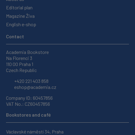
Editorial plan
Magazine Živa
English e-shop
Contact
Academia Bookstore
Na Florenci 3
110 00 Praha 1
Czech Republic
+420 221 403 858
eshop@academia.cz
Company ID: 60457856
VAT No.: CZ60457856
Bookstores and café
Václavské náměstí 34, Praha