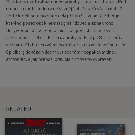
Muž, který světu ukázal nové podoby fantazie i strachu. Mistr
emocí i napětí. Jeden z nejvlivnějších filmařů všech dob. S
tímto komiksem poznáte celý příběh Stevena Spielberga,
kterého posedlost kinematografií dovedla až na vrchol
Hollywoodu. Odhalte jeho cestu od prvních filmařských
pokusů přes Čelisti, E.T.ho, Jurský park až po Schindlerův
seznam. Zjistíte, co všechno stálo za kultovním scénami, jak
Spielberg dokázal vdechnout scénám neopakovatelnou
atmosféru a jak přepsal pravidla filmového vyprávění.
RELATED