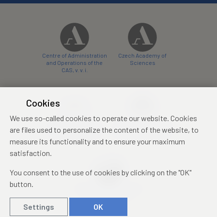
Centre of Administration
Czech Academy of
and Operations of the
Sciences
CAS, v. v. i.
Cookies
We use so-called cookies to operate our website. Cookies
Castle Hotel Liblice
Zámecký hotel Třešť
are files used to personalize the content of the website, to
conference centre
konferenční centrum
measure its functionality and to ensure your maximum
satisfaction.
You consent to the use of cookies by clicking on the "OK"
button.
Mezinárodní identifikační
průkaz studenta
Settings
OK