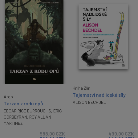
Kniha Zlín
Tajemství nadlidské síly
Argo
ALISON BECHDEL
Tarzan z rodu opů
EDGAR RICE BURROUGHS
,
ERIC
CORBEYRAN
,
ROY ALLAN
MARTINEZ
588.00
CZK
499.00
CZK