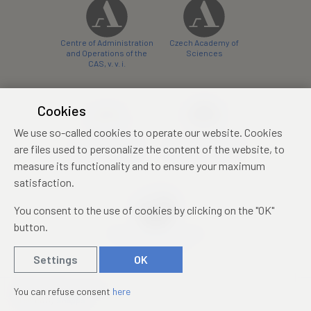
Centre of Administration
Czech Academy of
and Operations of the
Sciences
CAS, v. v. i.
Cookies
We use so-called cookies to operate our website. Cookies
Castle Hotel Liblice
Zámecký hotel Třešť
are files used to personalize the content of the website, to
conference centre
konferenční centrum
measure its functionality and to ensure your maximum
satisfaction.
You consent to the use of cookies by clicking on the "OK"
button.
Mezinárodní identifikační
průkaz studenta
Settings
OK
© 2019 – 2026
Academia
You can refuse consent
here
Created by
sna
pp
s!