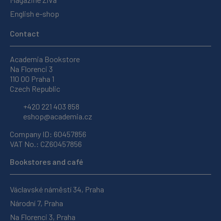
English e-shop
Contact
Academia Bookstore
Na Florenci 3
110 00 Praha 1
Czech Republic
+420 221 403 858
eshop@academia.cz
Company ID: 60457856
VAT No.: CZ60457856
Bookstores and café
Václavské náměstí 34, Praha
Národní 7, Praha
Na Florenci 3, Praha