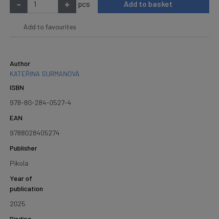
-
+
pcs
Add to basket
Add to favourites
Author
KATEŘINA SURMANOVÁ
ISBN
978-80-284-0527-4
EAN
9788028405274
Publisher
Pikola
Year of
publication
2025
Binding