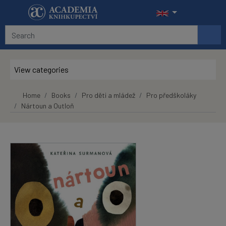
Skip to main content
View categories
Home
Books
Pro děti a mládež
Pro předškoláky
Nártoun a Outloň