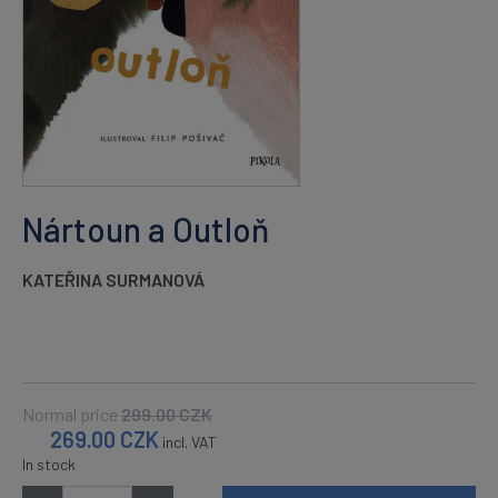
Nártoun a Outloň
KATEŘINA SURMANOVÁ
Normal price
299.00
CZK
269.00
CZK
incl. VAT
In stock