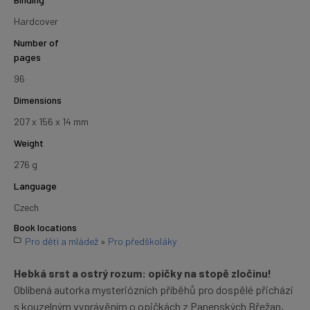
Hardcover
Number of
pages
96
Dimensions
207 x 156 x 14 mm
Weight
276 g
Language
Czech
Book locations
Pro děti a mládež
»
Pro předškoláky
Hebká srst a ostrý rozum: opičky na stopě zločinu!
Oblíbená autorka mysteriózních příběhů pro dospělé přichází
s kouzelným vyprávěním o opičkách z Panenských Břežan,