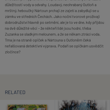
důležitosti vody a odvahy. Loudavý, neohrabaný Outloň a
mrštný, heboučký Nártoun prchají ze zajetí a zabydlují se u
zámku ve středních Čechách. Jako noční tvorové prožívají
dobrodružství hlavně po setmění, ale je to ve dne, kdy přijdou
na dvě důležité věci – že někteří lidé jsou hodní, třeba
Zuzanka se sladkým melounem, a že se někam ztrácí voda.
Tma je na straně opiček a Nártouna s Outloněm čeká
nefalšovaná detektivní výprava. Podaří se opičkám usvědčit
zločince?
RELATED