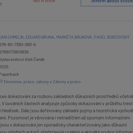
Inform about stock
Not in stock
AT
JAN CHMELÍK
,
EDUARD BRUNA
,
MARKÉTA BRUNOVÁ
,
PAVEL BORČOVSKÝ
978-80-7380-983-6
9788073809836
Vydavatelství Aleš Čeněk
2025
Paperback
Ekonomie, právo, zákony
»
Zákony a právo
oces dokazování za rozboru základních důkazních prostředků včetn
í. V úvodních částech analyzuje způsoby dokazování v průběhu trest
ch hledisek. Dále jsou definovány základní pojmy a teoretická východ
zení. Pozornost je věnována i netradičním až sporným informačním
y jsou v dokazování jen sporadicky charakterizovány jako důkazní
vou předních autorů představuje ucelený a aktuální soubor informac