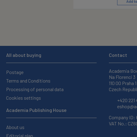
Add to
All about buying
Contact
Academia Bo
Postage
Na Florenci 3
Terms and Conditions
110 00 Praha 1
Processing of personal data
Czech Republ
Cookies settings
+420 221 
eshop@ac
Academia Publishing House
Company ID:
VAT No.: CZ
About us
Editorial plan