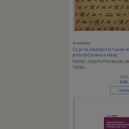
Academia
Co je to vlastnictví? aneb H
principů práva a vlády
PIERRE-JOSEPH PROUDHON
,
M
TRČKA
550
440.
Add to