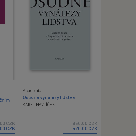
Academia
Osudné vynálezy lidstva
ačním
KAREL HAVLÍČEK
.00
CZK
650.00
CZK
.00
CZK
520.00
CZK