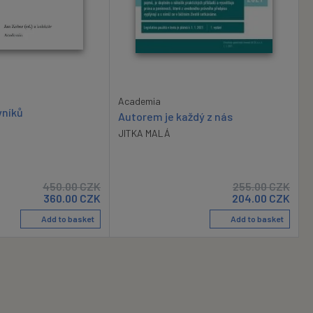
Academia
vníků
Autorem je každý z nás
JITKA MALÁ
450.00
CZK
255.00
CZK
360.00
CZK
204.00
CZK
Add to basket
Add to basket