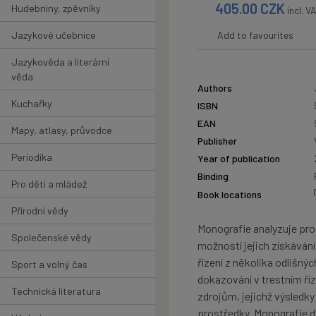
405.00
CZK
Hudebniny, zpěvníky
incl. V
Jazykové učebnice
Add to favourites
Jazykověda a literární
věda
Authors
Kuchařky
ISBN
EAN
Mapy, atlasy, průvodce
Publisher
Periodika
Year of publication
Binding
Pro děti a mládež
Book locations
Přírodní vědy
Monografie analyzuje pr
Společenské vědy
možností jejich získáván
řízení z několika odlišný
Sport a volný čas
dokazování v trestním ří
Technická literatura
zdrojům, jejichž výsledk
prostředky. Monografie d