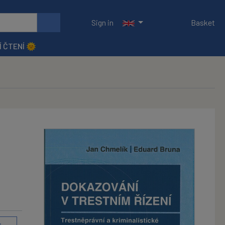
Sign in
Basket
Í ČTENÍ 🌞