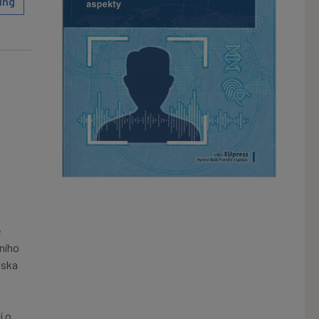
ing
ě
ního
iska
í o