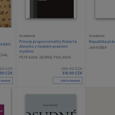
Academia
Academia
Princip proporcionality Roberta
Republika prá
ledání
Alexyho v českém právním
JAN KOBER
myšlení
ICHAL
PETR AGHA
,
GEORGE PAVLAKOS
.00
CZK
395.00
CZK
00
CZK
316.00
CZK
 basket
Add to basket