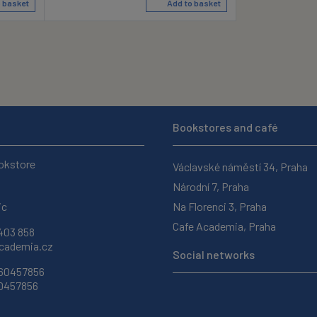
 basket
Add to basket
Bookstores and café
okstore
Václavské náměstí 34, Praha
Národní 7, Praha
ic
Na Florenci 3, Praha
Cafe Academia, Praha
403 858
ademia.cz
Social networks
 60457856
60457856