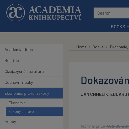
Skip to main content
BOOKS
Home
Books
Ekonomie, 
Academia titles
Beletrie
Cizojazyčná literatura
Dokazování
Duchovní nauky
Ekonomie, právo, zákony
JAN CHMELÍK
,
EDUARD
Ekonomie
Zákony a právo
Hobby
Normal price
450.00
CZ