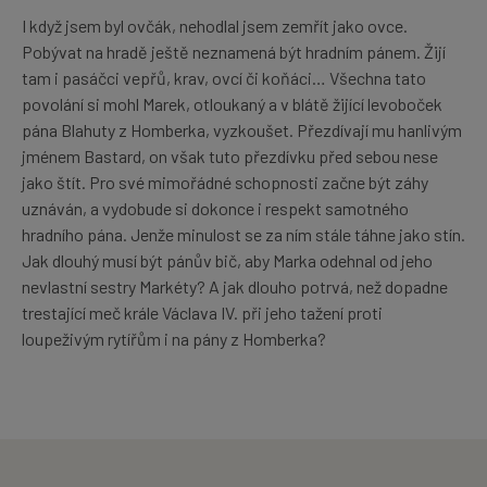
I když jsem byl ovčák, nehodlal jsem zemřít jako ovce.
Pobývat na hradě ještě neznamená být hradním pánem. Žijí
tam i pasáčci vepřů, krav, ovcí či koňáci… Všechna tato
povolání si mohl Marek, otloukaný a v blátě žijící levoboček
pána Blahuty z Homberka, vyzkoušet. Přezdívají mu hanlivým
jménem Bastard, on však tuto přezdívku před sebou nese
jako štít. Pro své mimořádné schopnosti začne být záhy
uznáván, a vydobude si dokonce i respekt samotného
hradního pána. Jenže minulost se za ním stále táhne jako stín.
Jak dlouhý musí být pánův bič, aby Marka odehnal od jeho
nevlastní sestry Markéty? A jak dlouho potrvá, než dopadne
trestající meč krále Václava IV. při jeho tažení proti
loupeživým rytířům i na pány z Homberka?