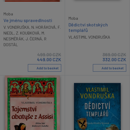
Moba
Moba
Ve jménu spravedlnosti
Dědictví skotských
V. VONDRUŠKA
,
N. HORÁKOVÁ
,
F.
templářů
NIEDL
,
Z. KOUBKOVÁ
,
M.
VLASTIMIL VONDRUŠKA
NESMĚRÁK
,
J. ČERNÁ
,
R
DOSTÁL
499.00
CZK
369.00
CZK
449.00
CZK
332.00
CZK
Add to basket
Add to basket