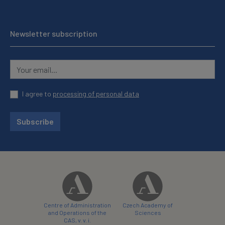
Newsletter subscription
I agree to
processing of personal data
Subscribe
Centre of Administration
Czech Academy of
and Operations of the
Sciences
CAS, v. v. i.