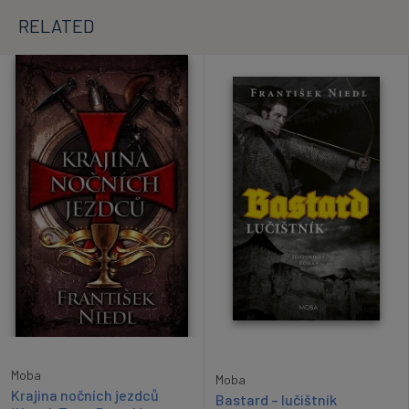
RELATED
Moba
Moba
Krajina nočních jezdců
Bastard – lučištník