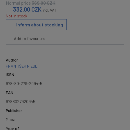
Normal price
369.00
CZK
332.00
CZK
incl. VAT
Not in stock
Inform about stocking
Add to favourites
Author
FRANTIŠEK NIEDL
ISBN
978-80-279-2094-5
EAN
9788027920945
Publisher
Moba
Year of