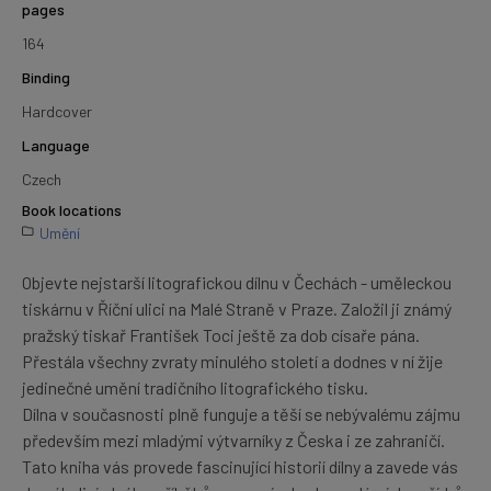
pages
164
Binding
Hardcover
Language
Czech
Book locations
Umění
Objevte nejstarší litografickou dílnu v Čechách - uměleckou
tiskárnu v Říční ulici na Malé Straně v Praze. Založil ji známý
pražský tiskař František Toci ještě za dob císaře pána.
Přestála všechny zvraty minulého století a dodnes v ní žije
jedinečné umění tradičního litografického tisku.
Dílna v současnosti plně funguje a těší se nebývalému zájmu
především mezi mladými výtvarníky z Česka i ze zahraničí.
Tato kniha vás provede fascinující historií dílny a zavede vás