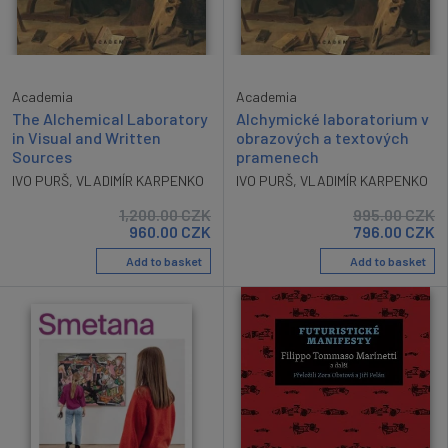
Academia
Academia
The Alchemical Laboratory
Alchymické laboratorium v
in Visual and Written
obrazových a textových
Sources
pramenech
IVO PURŠ
,
VLADIMÍR KARPENKO
IVO PURŠ
,
VLADIMÍR KARPENKO
1,200.00
CZK
995.00
CZK
960.00
CZK
796.00
CZK
Add to basket
Add to basket