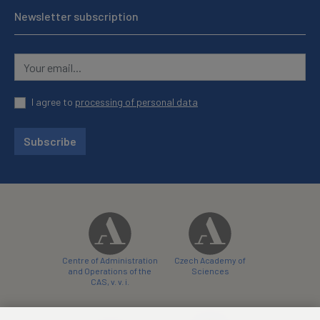
Newsletter subscription
I agree to
processing of personal data
Subscribe
Centre of Administration
Czech Academy of
and Operations of the
Sciences
CAS, v. v. i.