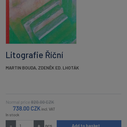
Litografie Říční
MARTIN BOUDA
,
ZDENĚK ED. LHOTÁK
Normal price
820.00
CZK
738.00
CZK
incl. VAT
In stock
-
+
pcs
Add to basket