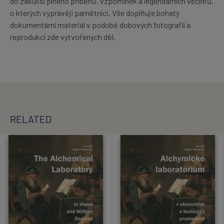
do zákulisí plného příběhů, vzpomínek a legendárních večírků,
o kterých vyprávějí pamětníci. Vše doplňuje bohatý
dokumentární materiál v podobě dobových fotografií a
reprodukcí zde vytvořených děl.
RELATED