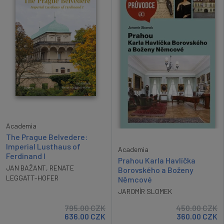
Academia
The Prague Belvedere:
Imperial Lusthaus of
Academia
Ferdinand I
Prahou Karla Havlíčka
JAN BAŽANT
,
RENATE
Borovského a Boženy
LEGGATT-HOFER
Němcové
JAROMÍR SLOMEK
795.00
CZK
450.00
CZK
636.00
CZK
360.00
CZK