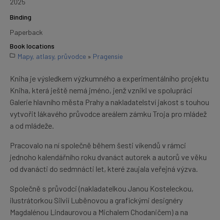
2025
Binding
Paperback
Book locations
Mapy, atlasy, průvodce
»
Pragensie
Kniha je výsledkem výzkumného a experimentálního projektu
Kniha, která ještě nemá jméno, jenž vznikl ve spolupráci
Galerie hlavního města Prahy a nakladatelství jakost s touhou
vytvořit lákavého průvodce areálem zámku Troja pro mládež
a od mládeže.
Pracovalo na ní společně během šesti víkendů v rámci
jednoho kalendářního roku dvanáct autorek a autorů ve věku
od dvanácti do sedmnácti let, které zaujala veřejná výzva.
Společně s průvodci (nakladatelkou Janou Kosteleckou,
ilustrátorkou Silvií Luběnovou a grafickými designéry
Magdalénou Lindaurovou a Michalem Chodaničem) a na