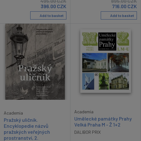
495.00
CZK
895.00
CZK
396.00
CZK
716.00
CZK
Add to basket
Add to basket
Academia
Academia
Umělecké památky Prahy
Pražský uličník.
Velká Praha M - Ž 1+2
Encyklopedie názvů
pražských veřejných
DALIBOR PRIX
prostranství, 2.