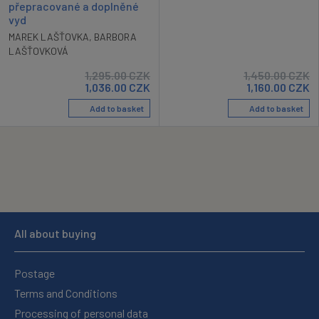
přepracované a doplněné
vyd
MAREK LAŠŤOVKA
,
BARBORA
LAŠŤOVKOVÁ
1,295.00
CZK
1,450.00
CZK
1,036.00
CZK
1,160.00
CZK
Add to basket
Add to basket
All about buying
Postage
Terms and Conditions
Processing of personal data