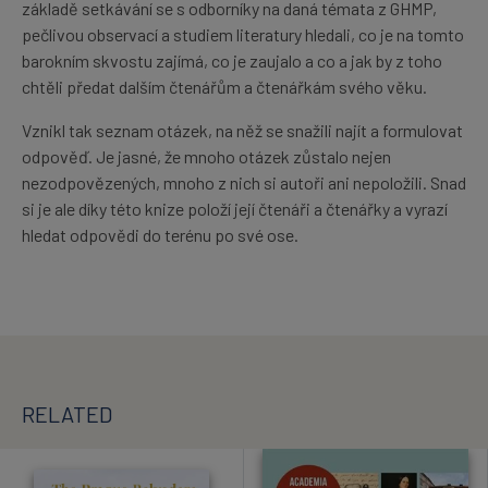
základě setkávání se s odborníky na daná témata z GHMP,
pečlivou observací a studiem literatury hledali, co je na tomto
barokním skvostu zajímá, co je zaujalo a co a jak by z toho
chtěli předat dalším čtenářům a čtenářkám svého věku.
Vznikl tak seznam otázek, na něž se snažili najít a formulovat
odpověď. Je jasné, že mnoho otázek zůstalo nejen
nezodpovězených, mnoho z nich si autoři ani nepoložili. Snad
si je ale díky této knize položí její čtenáři a čtenářky a vyrazí
hledat odpovědi do terénu po své ose.
RELATED