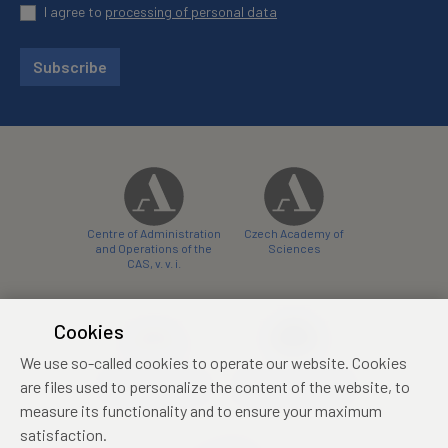
I agree to
processing of personal data
Subscribe
Centre of Administration
Czech Academy of
and Operations of the
Sciences
CAS, v. v. i.
Cookies
We use so-called cookies to operate our website. Cookies
Castle Hotel Liblice
Zámecký hotel Třešť
are files used to personalize the content of the website, to
conference centre
konferenční centrum
measure its functionality and to ensure your maximum
satisfaction.