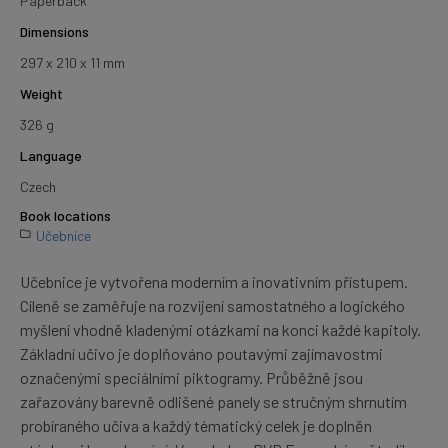
Paperback
Dimensions
297 x 210 x 11 mm
Weight
326 g
Language
Czech
Book locations
Učebnice
Učebnice je vytvořena moderním a inovativním přístupem.
Cíleně se zaměřuje na rozvíjení samostatného a logického
myšlení vhodně kladenými otázkami na konci každé kapitoly.
Základní učivo je doplňováno poutavými zajímavostmi
označenými speciálními piktogramy. Průběžně jsou
zařazovány barevně odlišené panely se stručným shrnutím
probíraného učiva a každý tématický celek je doplněn