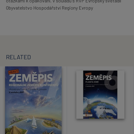
otázkami k opakování. V souladu s RVP Evropský světadíl
Obyvatelstvo Hospodářství Regiony Evropy
RELATED