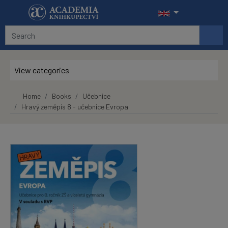
Skip to main content
View categories
Home
Books
Učebnice
Hravý zeměpis 8 - učebnice Evropa