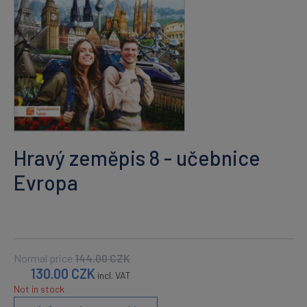
Hravý zeměpis 8 - učebnice
Evropa
Normal price
144.00
CZK
130.00
CZK
incl. VAT
Not in stock