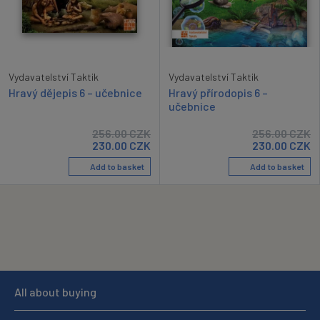
Vydavatelství Taktik
Vydavatelství Taktik
Hravý přírodopis 6 –
Hravý dějepis 6 – učebnice
učebnice
256.00
CZK
256.00
CZK
230.00
CZK
230.00
CZK
Add to basket
Add to basket
All about buying