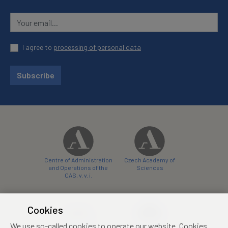
I agree to
processing of personal data
Subscribe
Centre of Administration
Czech Academy of
and Operations of the
Sciences
CAS, v. v. i.
Cookies
We use so-called cookies to operate our website. Cookies