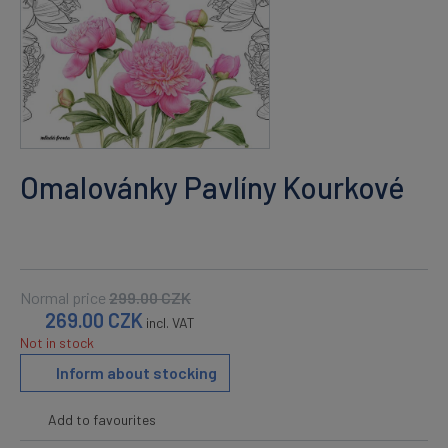
Omalovánky Pavlíny Kourkové
Normal price
299.00
CZK
269.00
CZK
incl. VAT
Not in stock
Inform about stocking
Add to favourites