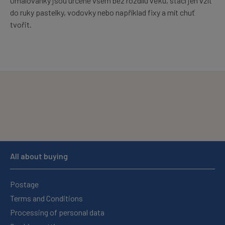
Omalovánky jsou určené všem bez rozdílu věku, stačí jen vzít
do ruky pastelky, vodovky nebo například fixy a mít chuť
tvořit.
All about buying
Postage
Terms and Conditions
Processing of personal data