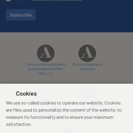
Subscribe
Centre of Administration
Czech Academy of
and Operations of the
Sciences
CAS, v. v. i.
Cookies
We use so-called cookies to operate our website. Cookies
Castle Hotel Liblice
Zámecký hotel Třešť
are files used to personalize the content of the website, to
conference centre
konferenční centrum
measure its functionality and to ensure your maximum
satisfaction.