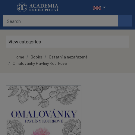
Skip to main content
View categories
Home
Books
Ostatní a nezařazené
Omalovánky Pavlíny Kourkové