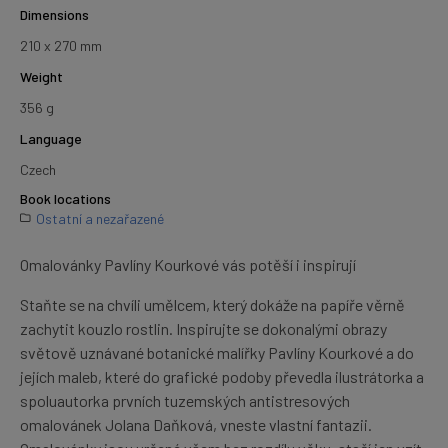
Dimensions
210 x 270 mm
Weight
356 g
Language
Czech
Book locations
Ostatní a nezařazené
Omalovánky Pavlíny Kourkové vás potěší i inspirují
Staňte se na chvíli umělcem, který dokáže na papíře věrně
zachytit kouzlo rostlin. Inspirujte se dokonalými obrazy
světově uznávané botanické malířky Pavlíny Kourkové a do
jejích maleb, které do grafické podoby převedla ilustrátorka a
spoluautorka prvních tuzemských antistresových
omalovánek Jolana Daňková, vneste vlastní fantazii.