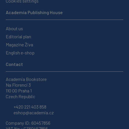
Cookies settings
Academia Publishing House
About us
Editorial plan
Magazine Živa
English e-shop
Contact
Academia Bookstore
Na Florenci 3
110 00 Praha 1
Czech Republic
+420 221 403 858
eshop@academia.cz
Company ID: 60457856
VAT No.: CZ60457856