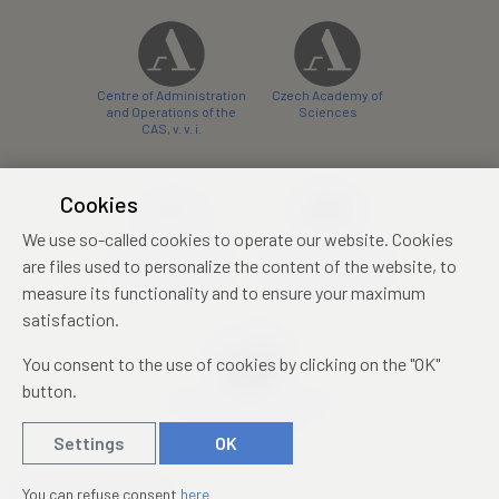
Centre of Administration
Czech Academy of
and Operations of the
Sciences
CAS, v. v. i.
Cookies
We use so-called cookies to operate our website. Cookies
Castle Hotel Liblice
Zámecký hotel Třešť
are files used to personalize the content of the website, to
conference centre
konferenční centrum
measure its functionality and to ensure your maximum
satisfaction.
You consent to the use of cookies by clicking on the "OK"
button.
Mezinárodní identifikační
průkaz studenta
Settings
OK
© 2019 – 2026
Academia
You can refuse consent
here