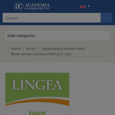
Skip to main content
View categories
Home
Books
Jazykověda a literární věda
Školní slovník současné češtiny (2. vyd.)