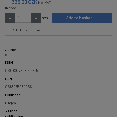
323.00
CZK
incl. VAT
In stock
-
+
pcs
Add to basket
Add to favourites
Author
KOL.
ISBN
978-80-7508-425-5
EAN
9788075084255
Publisher
Lingea
Year of
publication