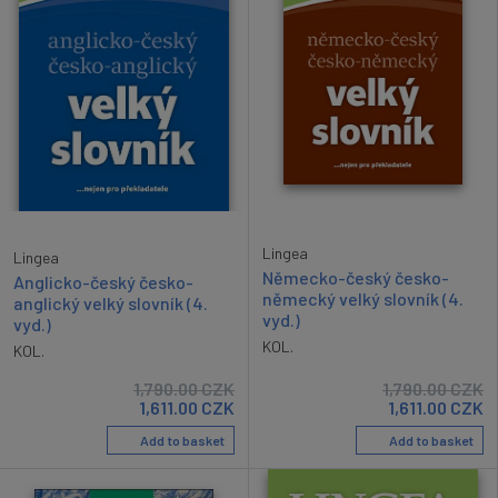
Lingea
Lingea
Německo-český česko-
Anglicko-český česko-
německý velký slovník (4.
anglický velký slovník (4.
vyd.)
vyd.)
KOL.
KOL.
1,790.00
CZK
1,790.00
CZK
1,611.00
CZK
1,611.00
CZK
Add to basket
Add to basket