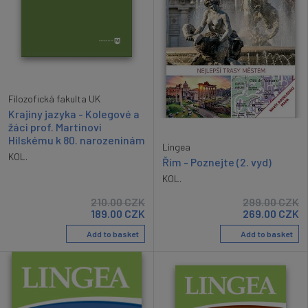
Filozofická fakulta UK
Krajiny jazyka - Kolegové a
žáci prof. Martinovi
Hilskému k 80. narozeninám
Lingea
KOL.
Řím - Poznejte (2. vyd)
KOL.
210.00
CZK
299.00
CZK
189.00
CZK
269.00
CZK
Add to basket
Add to basket