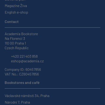
Magazine Živa
English e-shop
Contact
Academia Bookstore
Na Florenci 3
110 00 Praha 1
Czech Republic
+420 221 403 858
eshop@academia.cz
Company ID: 60457856
VAT No.: CZ60457856
Bookstores and café
Václavské náměstí 34, Praha
Národní 7, Praha