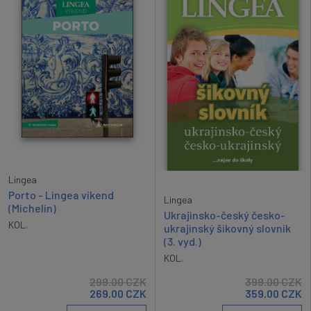
Lingea
Porto - Lingea víkend
Lingea
(Michelin)
Ukrajinsko-český česko-
KOL.
ukrajinský šikovný slovník
(3. vyd.)
KOL.
299.00
CZK
399.00
CZK
269.00
CZK
359.00
CZK