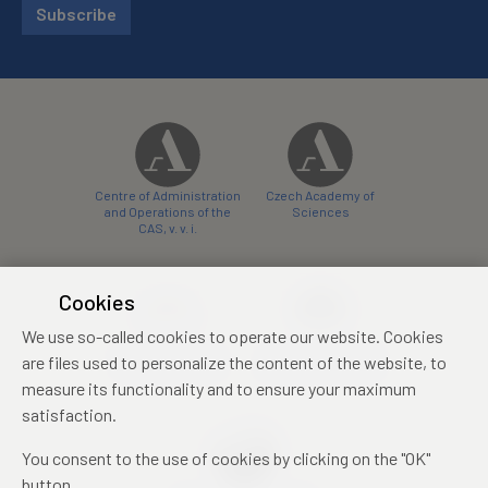
Subscribe
Centre of Administration
Czech Academy of
and Operations of the
Sciences
CAS, v. v. i.
Cookies
We use so-called cookies to operate our website. Cookies
Castle Hotel Liblice
Zámecký hotel Třešť
are files used to personalize the content of the website, to
conference centre
konferenční centrum
measure its functionality and to ensure your maximum
satisfaction.
You consent to the use of cookies by clicking on the "OK"
button.