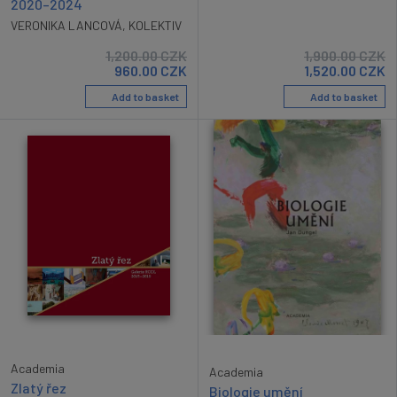
2020–2024
VERONIKA LANCOVÁ
,
KOLEKTIV
1,200.00
CZK
1,900.00
CZK
960.00
CZK
1,520.00
CZK
Add to basket
Add to basket
Academia
Academia
Zlatý řez
Biologie umění