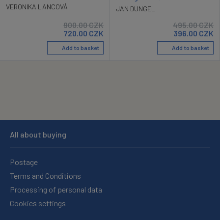
VERONIKA LANCOVÁ
JAN DUNGEL
900.00
CZK
495.00
CZK
720.00
CZK
396.00
CZK
Add to basket
Add to basket
All about buying
Postage
Terms and Conditions
Processing of personal data
Cookies settings