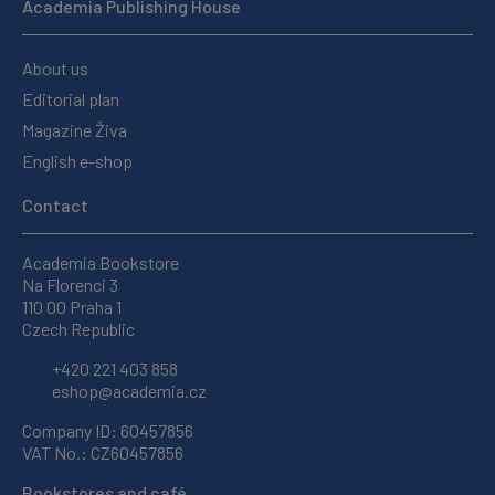
Academia Publishing House
About us
Editorial plan
Magazine Živa
English e-shop
Contact
Academia Bookstore
Na Florenci 3
110 00 Praha 1
Czech Republic
+420 221 403 858
eshop@academia.cz
Company ID: 60457856
VAT No.: CZ60457856
Bookstores and café