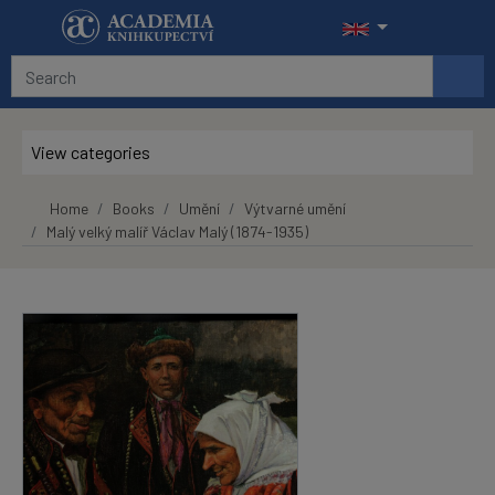
Skip to main content
View categories
Home
Books
Umění
Výtvarné umění
Malý velký malíř Václav Malý (1874-1935)