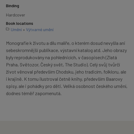
Binding
Hardcover
Book locations
Umění
»
Výtvarné umění
Monografie k životu a dílu malíře, o kterém dosud nevyšla ani
sebeskromnější publikace, výstavní katalog atd. Jeho obrazy
byly reprodukovány na pohlednicích, v časopisech (Zlatá
Praha, Světozor, Český svět, The Studio). Celý svůj tvůrčí
život věnoval především Chodsku, jeho tradicím, folkloru, ale
i krajině. K tomu ilustroval četně knihy, především Baarovy
spisy, ale i pohádky pro děti. Veliká osobnost českého umění,
dodnes téměř zapomenutá.