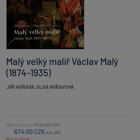
Malý velký malíř Václav Malý
(1874-1935)
JIŘÍ HOŘAVA
,
OLGA HOŘAVOVÁ
Normal price
749.00
CZK
674.00
CZK
incl. VAT
Not in stock