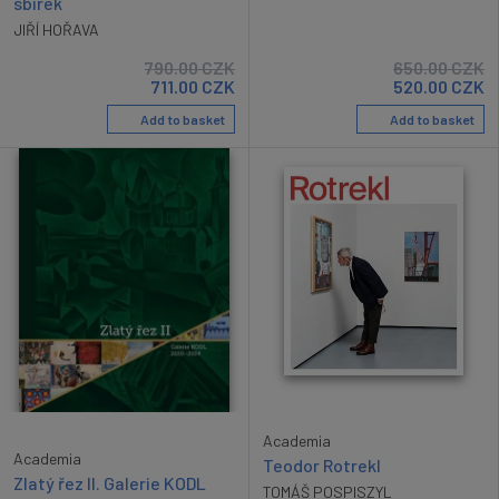
sbírek
JIŘÍ HOŘAVA
790.00
CZK
650.00
CZK
711.00
CZK
520.00
CZK
Add to basket
Add to basket
Academia
Academia
Teodor Rotrekl
Zlatý řez II. Galerie KODL
TOMÁŠ POSPISZYL