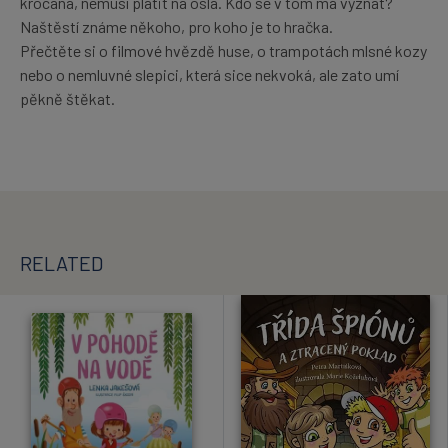
krocana, nemusí platit na osla. Kdo se v tom má vyznat?
Naštěstí známe někoho, pro koho je to hračka.
Přečtěte si o filmové hvězdě huse, o trampotách mlsné kozy
nebo o nemluvné slepici, která sice nekvoká, ale zato umí
pěkně štěkat.
RELATED