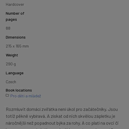
Hardcover
Number of
pages
88
Dimensions
215 x 165 mm
Weight
290 g
Language
Czech
Book locations
Pro děti a mládež
Rozmluvit domácí zvířátka není úkol pro začátečníky. Jsou
totiž pěkně vybíravá. A získat od nich skvělou zápletku je
náročnější než popadnout býka za rohy. A co platí na ovci či