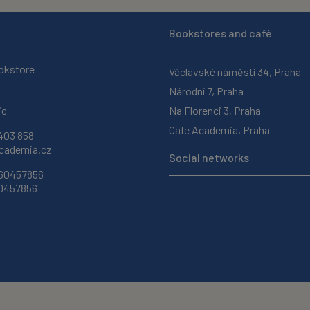
Bookstores and café
okstore
Václavské náměstí 34, Praha
Národní 7, Praha
ic
Na Florenci 3, Praha
Cafe Academia, Praha
403 858
ademia.cz
Social networks
 60457856
60457856