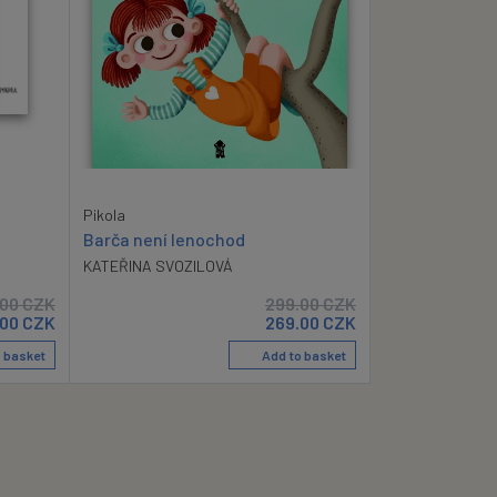
Pikola
Barča není lenochod
KATEŘINA SVOZILOVÁ
.00
CZK
299.00
CZK
.00
CZK
269.00
CZK
 basket
Add to basket