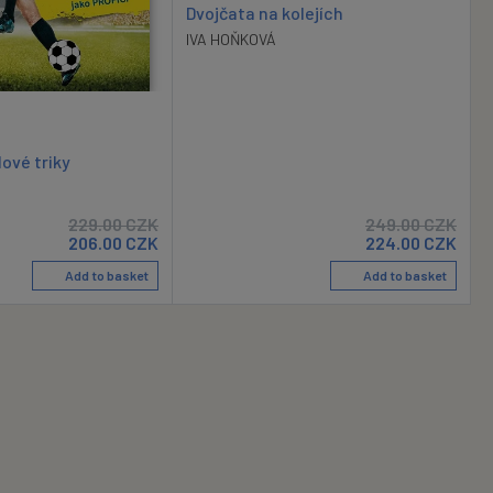
Dvojčata na kolejích
IVA HOŇKOVÁ
lové triky
229.00
CZK
249.00
CZK
206.00
CZK
224.00
CZK
Add to basket
Add to basket