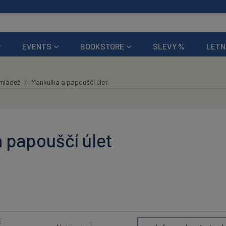
EVENTS
BOOKSTORE
SLEVY %
LETN
 mládež
Mankulka a papouščí úlet
 papouščí úlet
K