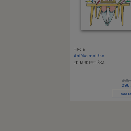
Pikola
Anička malířka
EDUARD PETIŠKA
329
296
Add to