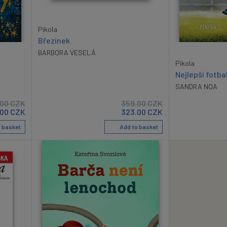
Pikola
Březínek
BARBORA VESELÁ
Pikola
Nejlepší fotba
SANDRA NOA
.00
CZK
359.00
CZK
.00
CZK
323.00
CZK
 basket
Add to basket