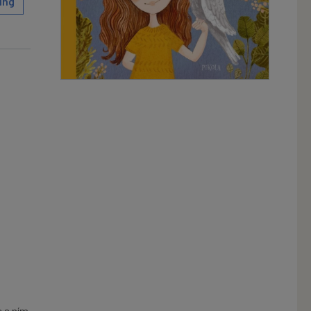
ing
e s ním