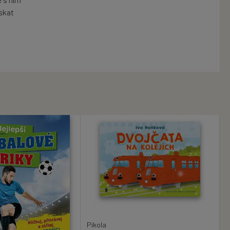
ískat
Pikola