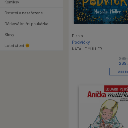
Komiksy
Ostatní a nezařazené
Dárková knižní poukázka
Slevy
Pikola
Podvíčky
Letní čtení 🌞
NATÁLIE MÜLLER
299
269
Add to