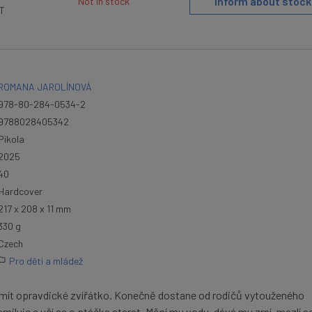
Inform about stock
Not in stock
AT
ROMANA JAROLÍNOVÁ
978-80-284-0534-2
9788028405342
Pikola
2025
40
Hardcover
217 x 208 x 11 mm
330 g
Czech
Pro děti a mládež
 mít opravdické zvířátko. Konečně dostane od rodičů vytouženého
miluje a učí se o ptáčka starat. Mění mu vodu, dává mu zrní, mazlí s