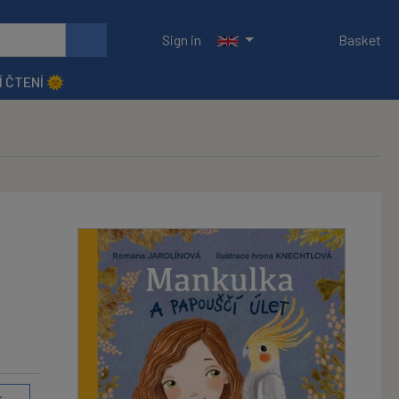
Sign in
Basket
Í ČTENÍ 🌞