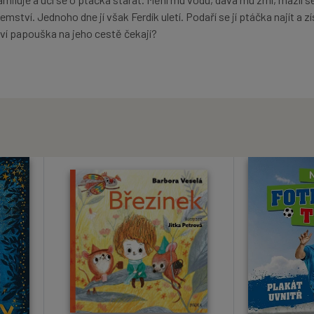
emství. Jednoho dne jí však Ferdík uletí. Podaří se jí ptáčka najít a z
ví papouška na jeho cestě čekají?