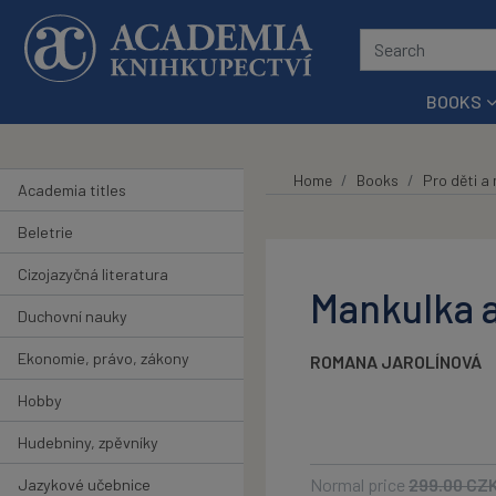
Skip to main content
BOOKS
Home
Books
Pro děti a
Academia titles
Beletrie
Cizojazyčná literatura
Mankulka a
Duchovní nauky
Ekonomie, právo, zákony
ROMANA JAROLÍNOVÁ
Hobby
Hudebniny, zpěvníky
Normal price
299.00
CZ
Jazykové učebnice