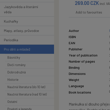
269.00
CZK
incl. V
Jazykověda a literární
věda
Add to favourites
Kuchařky
Mapy, atlasy, průvodce
Author
ISBN
Periodika
EAN
Publisher
Pro děti a mládež
Year of publication
Básničky
Number of pages
Dívčí romány
Binding
Dobrodružná
Dimensions
Historie
Weight
Language
Naučná literatura (do 10 let)
Book locations
Naučná literatura (nad 10 let)
Ostatní
Mankulka si dlouho přeje
Pověsti a legendy
papouška. Rychle si ho za