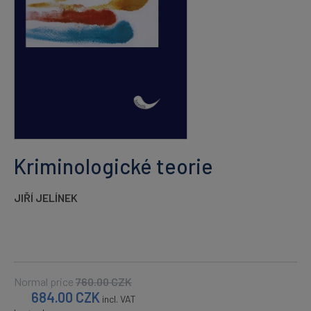
Kriminologické teorie
JIŘÍ JELÍNEK
Normal price
760.00
CZK
684.00
CZK
incl. VAT