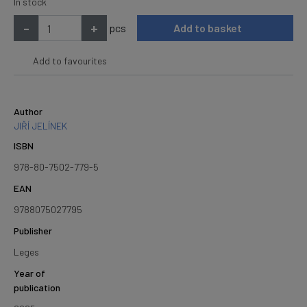
In stock
-
+
pcs
Add to basket
Add to favourites
Author
JIŘÍ JELÍNEK
ISBN
978-80-7502-779-5
EAN
9788075027795
Publisher
Leges
Year of
publication