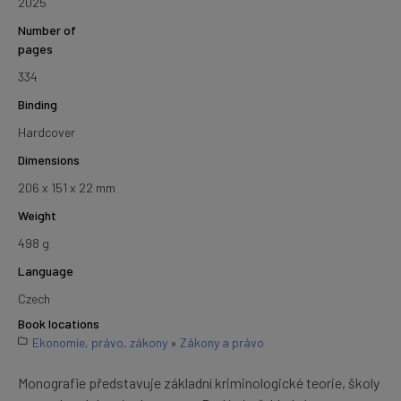
2025
Number of
pages
334
Binding
Hardcover
Dimensions
206 x 151 x 22 mm
Weight
498 g
Language
Czech
Book locations
Ekonomie, právo, zákony
»
Zákony a právo
Monografie představuje základní kriminologické teorie, školy