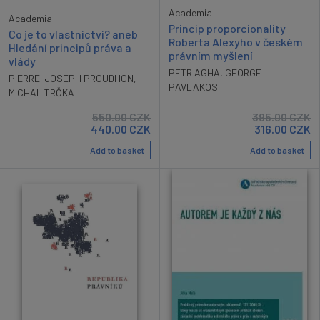
Academia
Academia
Princip proporcionality
Co je to vlastnictví? aneb
Roberta Alexyho v českém
Hledání principů práva a
právním myšlení
vlády
PETR AGHA
,
GEORGE
PIERRE-JOSEPH PROUDHON
,
PAVLAKOS
MICHAL TRČKA
550.00
CZK
395.00
CZK
440.00
CZK
316.00
CZK
Add to basket
Add to basket