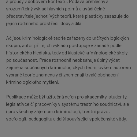
a proudy v dobovém kontextu. Podává přehledný a
srozumitelný výklad hlavních pojmů a uvádí čelné
představitele jednotlivých teorií, které plasticky zasazuje do
jejich rodinného prostředí, doby a díla.
Ač jsou kriminologické teorie zařazeny do určitých logických
skupin, autor při jejich výkladu postupuje v zásadě podle
historického hlediska, tedy od klasické kriminologické školy
po současnost. Práce rozhodně neobsahuje úplný výčet
zejména současných kriminologických teorií, ovšem autorem
vybrané teorie znamenaly či znamenají trvalé obohacení
kriminologického myšlení.
Publikace může být užitečná nejen pro akademiky, studenty,
legislativce či pracovníky v systému trestního soudnictví, ale
i pro všechny zájemce o kriminologii, trestní právo,
sociologii, pedagogiku a další související společenské vědy.