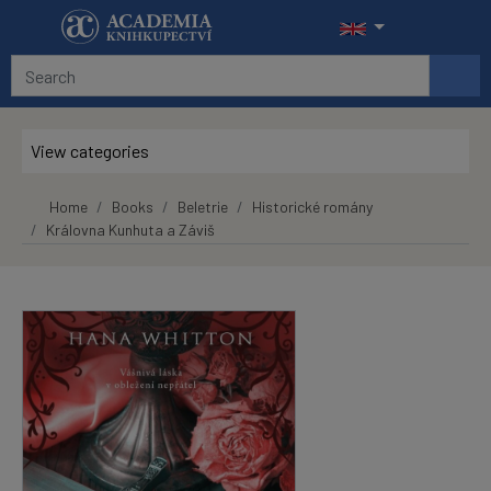
Skip to main content
View categories
Home
Books
Beletrie
Historické romány
Královna Kunhuta a Záviš