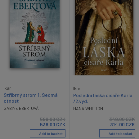
Ikar
Ikar
Stříbrný strom 1: Sedmá
Poslední láska císaře Karla
ctnost
/2.vyd.
SABINE EBERTOVÁ
HANA WHITTON
599.00
CZK
349.00
CZK
539.00
CZK
314.00
CZK
Add to basket
Add to basket