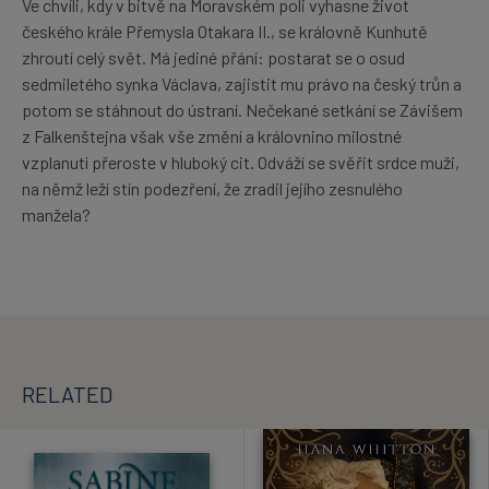
Ve chvíli, kdy v bitvě na Moravském poli vyhasne život
českého krále Přemysla Otakara II., se královně Kunhutě
zhroutí celý svět. Má jediné přání: postarat se o osud
sedmiletého synka Václava, zajistit mu právo na český trůn a
potom se stáhnout do ústraní. Nečekané setkání se Závišem
z Falkenštejna však vše změní a královnino milostné
vzplanutí přeroste v hluboký cit. Odváží se svěřit srdce muži,
na němž leží stín podezření, že zradil jejího zesnulého
manžela?
RELATED