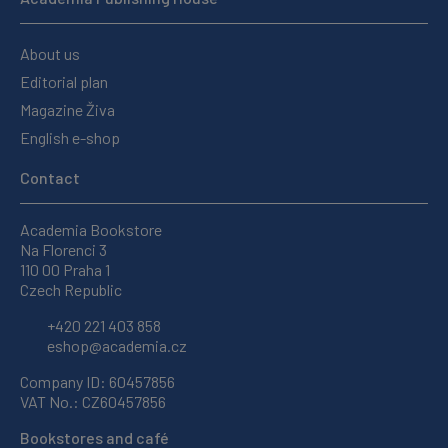
About us
Editorial plan
Magazine Živa
English e-shop
Contact
Academia Bookstore
Na Florenci 3
110 00 Praha 1
Czech Republic
+420 221 403 858
eshop@academia.cz
Company ID: 60457856
VAT No.: CZ60457856
Bookstores and café