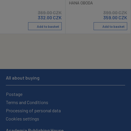
HANA OBODA
369.00
CZK
399.00
CZK
332.00
CZK
359.00
CZK
Add to basket
Add to basket
All about buying
Postage
Terms and Conditions
Processing of personal data
Cookies settings
Academia Publishing House