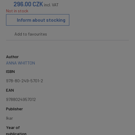
296.00
CZK
incl. VAT
Not in stock
Inform about stocking
Add to favourites
Author
ANNA WHITTON
ISBN
978-80-249-5701-2
EAN
9788024957012
Publisher
Ikar
Year of
publication