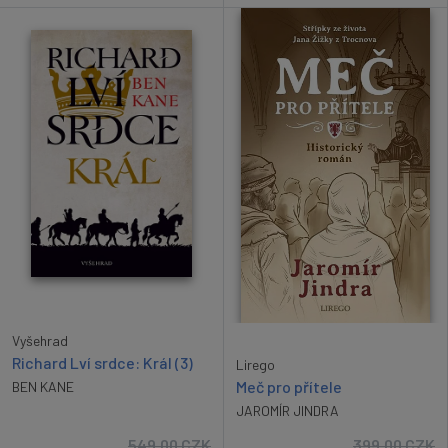
Vyšehrad
Richard Lví srdce: Král (3)
Lirego
Meč pro přítele
BEN KANE
JAROMÍR JINDRA
549.00
CZK
399.00
CZK