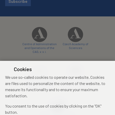
Subscribe
Centre of Administration
Czech Academy of
and Operations of the
Sciences
CAS, v. v. i.
Cookies
We use so-called cookies to operate our website. Cookies
Castle Hotel Liblice
Zámecký hotel Třešť
are files used to personalize the content of the website, to
conference centre
konferenční centrum
measure its functionality and to ensure your maximum
satisfaction.
You consent to the use of cookies by clicking on the "OK"
button.
Mezinárodní identifikační