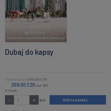
Dubaj do kapsy
Normal price
299.00
CZK
269.00
CZK
incl. VAT
In stock
-
+
pcs
Add to basket