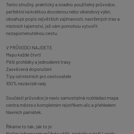
Tento stručný, praktický a snadno použitelný průvodce,
perfektní na krátkou dovolenou nebo víkendový výlet,
obsahuje popis největších zajímavostí, navržených tras a
místních tajemství, jež vám pomohou vytvořit
nezapomenutelnou cestu.
V PRŮVODCI NAJDETE
Mapu každé čtvrti
Pěší prohlídky a jednodenní trasy
Zasvěcená doporučení
Tipy od místních pro cestovatele
100% nezávislé rady
Součástí průvodce je navíc samostatná rozkládací mapa
centra města s kompletním rejstříkem ulic a přehledem
hlavních památek.
Říkáme to tak, jak to je
Našim informacím můžete věřit, protože autoři Lonely