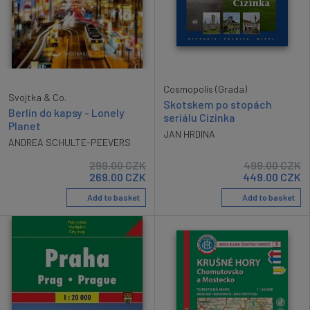
Cosmopolis (Grada)
Svojtka & Co.
Skotskem po stopách
Berlín do kapsy - Lonely
seriálu Cizinka
Planet
JAN HRDINA
ANDREA SCHULTE-PEEVERS
299.00
CZK
499.00
CZK
269.00
CZK
449.00
CZK
Add to basket
Add to basket