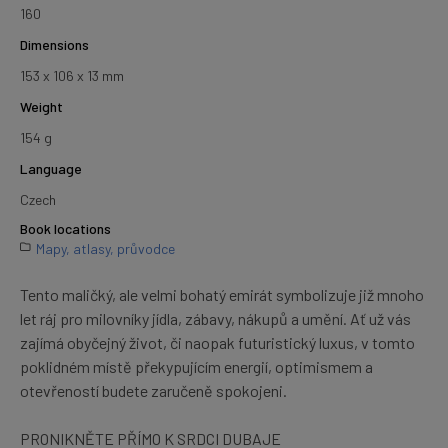
160
Dimensions
153 x 106 x 13 mm
Weight
154 g
Language
Czech
Book locations
Mapy, atlasy, průvodce
Tento maličký, ale velmi bohatý emirát symbolizuje již mnoho
let ráj pro milovníky jídla, zábavy, nákupů a umění. Ať už vás
zajímá obyčejný život, či naopak futuristický luxus, v tomto
poklidném místě překypujícím energií, optimismem a
otevřeností budete zaručeně spokojeni.
PRONIKNĚTE PŘÍMO K SRDCI DUBAJE