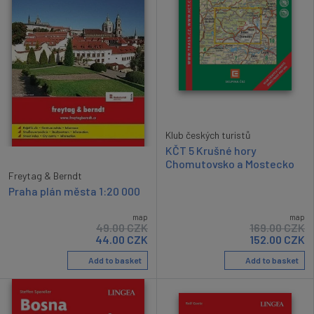
Klub českých turistů
KČT 5 Krušné hory
Chomutovsko a Mostecko
Freytag & Berndt
Praha plán města 1:20 000
map
map
49.00
CZK
169.00
CZK
44.00
CZK
152.00
CZK
Add to basket
Add to basket