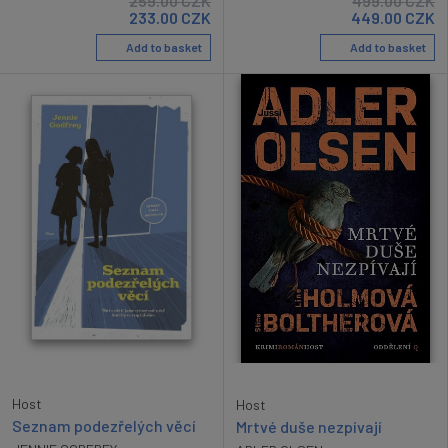
259.00
CZK
499.00
CZK
233.00
CZK
449.00
CZK
Add to basket
Add to basket
Host
Host
Seznam podezřelých věcí
Mrtvé duše nezpívají