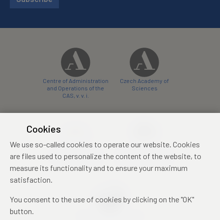
Centre of Administration
Czech Academy of
and Operations of the
Sciences
CAS, v. v. i.
Cookies
We use so-called cookies to operate our website. Cookies
Castle Hotel Liblice
Zámecký hotel Třešť
are files used to personalize the content of the website, to
conference centre
konferenční centrum
measure its functionality and to ensure your maximum
satisfaction.
You consent to the use of cookies by clicking on the "OK"
button.
Mezinárodní identifikační