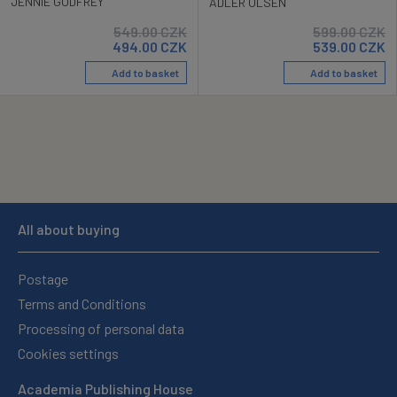
JENNIE GODFREY
ADLER OLSEN
549.00
CZK
599.00
CZK
494.00
CZK
539.00
CZK
Add to basket
Add to basket
All about buying
Postage
Terms and Conditions
Processing of personal data
Cookies settings
Academia Publishing House