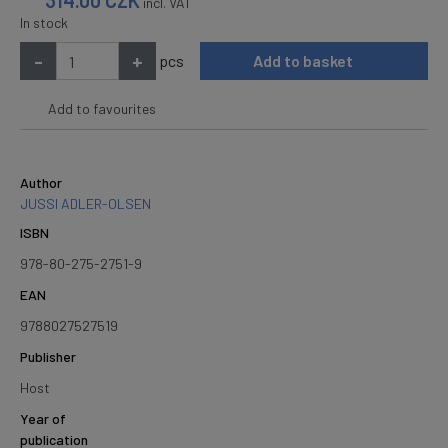
314.00
CZK
incl. VAT
In stock
-
+
pcs
Add to basket
Add to favourites
Author
JUSSI ADLER-OLSEN
ISBN
978-80-275-2751-9
EAN
9788027527519
Publisher
Host
Year of
publication