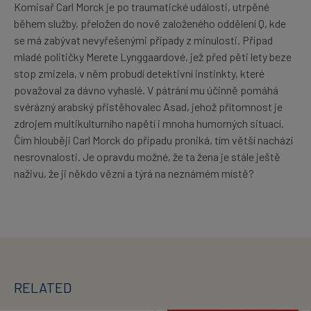
Komisař Carl Morck je po traumatické události, utrpěné
během služby, přeložen do nově založeného oddělení Q, kde
se má zabývat nevyřešenými případy z minulosti. Případ
mladé političky Merete Lynggaardové, jež před pěti lety beze
stop zmizela, v něm probudí detektivní instinkty, které
považoval za dávno vyhaslé. V pátrání mu účinně pomáhá
svérázný arabský přistěhovalec Asad, jehož přítomnost je
zdrojem multikulturního napětí i mnoha humorných situací.
Čím hlouběji Carl Morck do případu proniká, tím větší nachází
nesrovnalosti. Je opravdu možné, že ta žena je stále ještě
naživu, že ji někdo vězní a týrá na neznámém místě?
RELATED