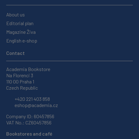
About us
Editorial plan
Magazine Živa
English e-shop
Contact
Academia Bookstore
Na Florenci 3
110 00 Praha 1
Czech Republic
+420 221 403 858
eshop@academia.cz
Company ID: 60457856
VAT No.: CZ60457856
Bookstores and café