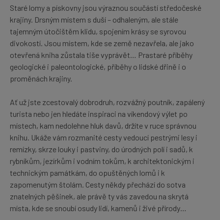
Staré lomy a pískovny jsou výraznou součástí středočeské
krajiny. Drsným místem s duší – odhaleným, ale stále
tajemným útočištěm klidu, spojením krásy se syrovou
divokostí. Jsou místem, kde se země nezavřela, ale jako
otevřená kniha zůstala tiše vyprávět… Prastaré příběhy
geologické i paleontologické, příběhy o lidské dřině i o
proměnách krajiny.
Ať už jste zcestovalý dobrodruh, rozvážný poutník, zapálený
turista nebo jen hledáte inspiraci na víkendový výlet po
místech, kam nedolehne hluk davů, držíte v ruce správnou
knihu. Ukáže vám rozmanité cesty vedoucí pestrými lesy i
remízky, skrze louky i pastviny, do úrodných polí i sadů, k
rybníkům, jezírkům i vodním tokům, k architektonickým i
technickým památkám, do opuštěných lomů i k
zapomenutým štolám. Cesty někdy přechází do sotva
znatelných pěšinek, ale právě ty vás zavedou na skrytá
místa, kde se snoubí osudy lidí, kamenů i živé přírody…