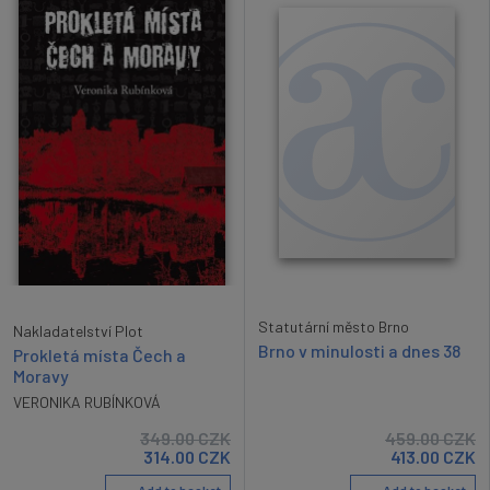
Statutární město Brno
Nakladatelství Plot
Brno v minulosti a dnes 38
Prokletá místa Čech a
Moravy
VERONIKA RUBÍNKOVÁ
349.00
CZK
459.00
CZK
314.00
CZK
413.00
CZK
Add to basket
Add to basket