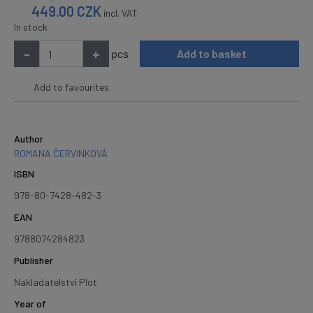
449.00
CZK
incl. VAT
In stock
-
+
pcs
Add to basket
Add to favourites
Author
ROMANA ČERVINKOVÁ
ISBN
978-80-7428-482-3
EAN
9788074284823
Publisher
Nakladatelství Plot
Year of