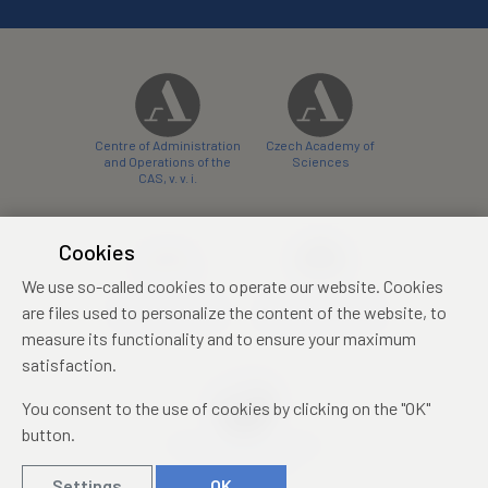
Centre of Administration
Czech Academy of
and Operations of the
Sciences
CAS, v. v. i.
Cookies
We use so-called cookies to operate our website. Cookies
Castle Hotel Liblice
Zámecký hotel Třešť
are files used to personalize the content of the website, to
conference centre
konferenční centrum
measure its functionality and to ensure your maximum
satisfaction.
You consent to the use of cookies by clicking on the "OK"
button.
Mezinárodní identifikační
průkaz studenta
Settings
OK