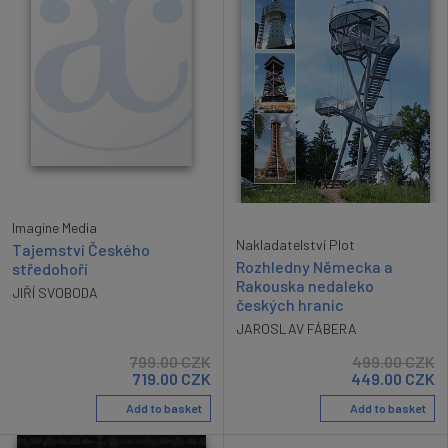
Imagine Media
Nakladatelství Plot
Tajemství Českého
Rozhledny Německa a
středohoří
Rakouska nedaleko
JIŘÍ SVOBODA
českých hranic
JAROSLAV FÁBERA
799.00
CZK
499.00
CZK
719.00
CZK
449.00
CZK
Add to basket
Add to basket