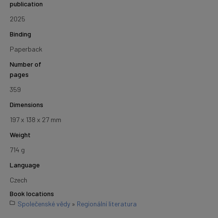
publication
2025
Binding
Paperback
Number of
pages
359
Dimensions
197 x 138 x 27 mm
Weight
714 g
Language
Czech
Book locations
Společenské vědy
»
Regionální literatura