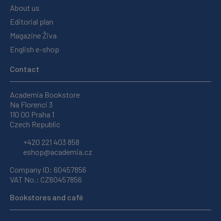
About us
Editorial plan
Magazine Živa
English e-shop
Contact
Academia Bookstore
Na Florenci 3
110 00 Praha 1
Czech Republic
+420 221 403 858
eshop@academia.cz
Company ID: 60457856
VAT No.: CZ60457856
Bookstores and café