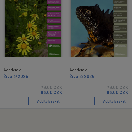
Academia
Academia
Živa 3/2025
Živa 2/2025
79.00
CZK
79.00
CZK
63.00
CZK
63.00
CZK
Add to basket
Add to basket