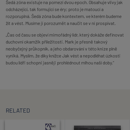
Šedá zóna existuje na pomezí dvou epoch. Obsahuje vlivy jak
odcházející, tak formující se éry; proto je matoucí a
rozporuplná. Šedá zóna bude kontextem, ve kterém budeme
žít a vést. Musíme jí porozumět a naučit se v ní prospívat.
„Čas od času se objeví mimořádný lídr, který dokáže definovat
duchovní okamžik příležitosti. Mark je přesně takový
neobyčejný průkopník, a jeho obdarování v této knize plně
vyniká. Myslím, že díky knížce Jak vést a nepodléhat úzkosti
budou lídři schopni jasněji prohlédnout mlhou naší doby.“
RELATED