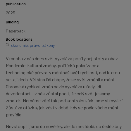
publication
2025
Binding
Paperback
Book locations
Ekonomie, právo, zákony
V mnoha z nás dnes svět vyvolává pocity nejistoty a obav.
Pandemie, kulturní změny, politická polarizace a
technologické převraty mění náš svět rychlostí, nad kterou
se tají dech. Většina lidí chápe, že se svět změnil a mění.
Obrovská rychlost změn navíc vyvolává u řady lidí
dezorientaci. I v nás zůstal pocit, že celý svět je samý
zmatek. Nemáme věci tak pod kontrolou, jak jsme si mysleli.
Zůstává otázka, jak vést v době, kdy se podle všeho mění
pravidla.
Nevstoupili jsme do nové éry, ale do mezidobí, do šedé zóny.