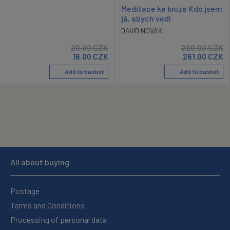
Meditace ke knize Kdo jsem
já, abych vedl
DAVID NOVÁK
20.00
CZK
290.00
CZK
16.00
CZK
261.00
CZK
Add to basket
Add to basket
All about buying
Postage
Terms and Conditions
Processing of personal data