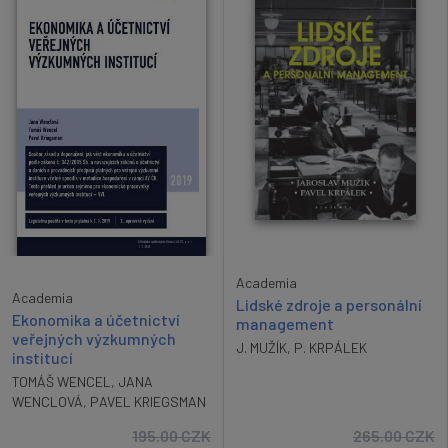
Academia
Academia
Lidské zdroje a personální
Ekonomika a účetnictví
management
veřejných výzkumných
J. MUŽÍK
,
P. KRPÁLEK
institucí
TOMÁŠ WENCEL
,
JANA
WENCLOVÁ
,
PAVEL KRIEGSMAN
195.00
CZK
265.00
CZK