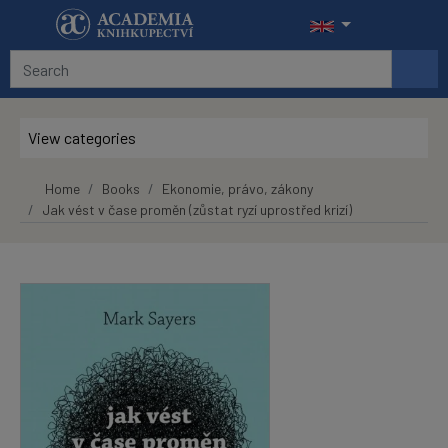
Skip to main content
View categories
Home
Books
Ekonomie, právo, zákony
Jak vést v čase proměn (zůstat ryzí uprostřed krizí)