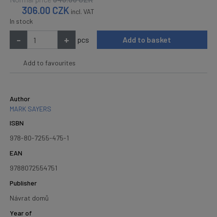
306.00
CZK
incl. VAT
In stock
-
+
pcs
Add to basket
Add to favourites
Author
MARK SAYERS
ISBN
978-80-7255-475-1
EAN
9788072554751
Publisher
Návrat domů
Year of