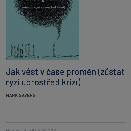
Jak vést v čase proměn (zůstat
ryzí uprostřed krizí)
MARK SAYERS
Normal price
340.00
CZK