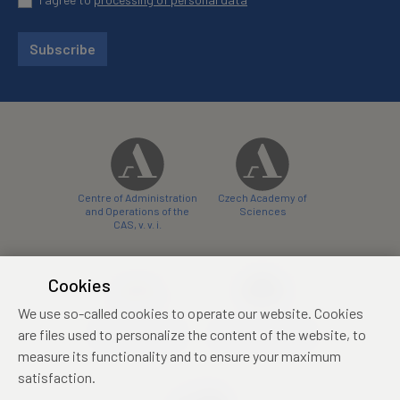
Subscribe
Centre of Administration
Czech Academy of
and Operations of the
Sciences
CAS, v. v. i.
Cookies
We use so-called cookies to operate our website. Cookies
Castle Hotel Liblice
Zámecký hotel Třešť
are files used to personalize the content of the website, to
conference centre
konferenční centrum
measure its functionality and to ensure your maximum
satisfaction.