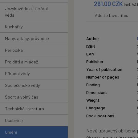
261.00
CZK
incl. VA
Jazykověda a literární
věda
Add to favourites
Kuchařky
Mapy, atlasy, průvodce
Author
ISBN
Periodika
EAN
Publisher
Pro děti a mládež
Year of publication
Přírodní vědy
Number of pages
Binding
Společenské vědy
Dimensions
Sport a volný čas
Weight
Language
Technická literatura
Book locations
Učebnice
Nově upravený oblíbený, 
Umění
Obsahuje aktualizovaný vý