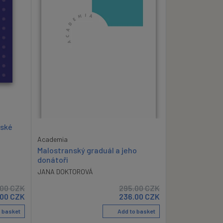
eské
Academia
Malostranský graduál a jeho
donátoři
JANA DOKTOROVÁ
.00
CZK
295.00
CZK
.00
CZK
236.00
CZK
 basket
Add to basket