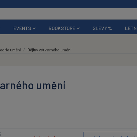
EVENTS
BOOKSTORE
SLEVY %
LETN
eorie umění
Dějiny výtvarného umění
varného umění
K