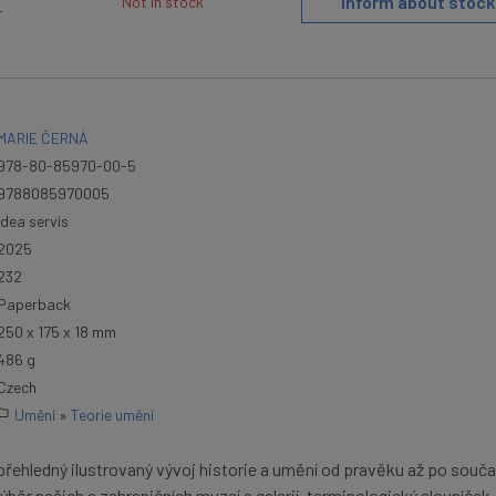
Inform about stock
Not in stock
T
MARIE ČERNÁ
978-80-85970-00-5
9788085970005
Idea servis
2025
232
Paperback
250 x 175 x 18 mm
486 g
Czech
Umění
»
Teorie umění
přehledný ilustrovaný vývoj historie a umění od pravěku až po souč
běr našich a zahraničních muzeí a galerií, terminologický slovníček,