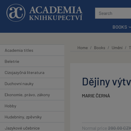
Skip to main content
BOOKS
Home
Books
Umění
T
Academia titles
Beletrie
Cizojazyčná literatura
Dějiny výt
Duchovní nauky
Ekonomie, právo, zákony
MARIE ČERNÁ
Hobby
Hudebniny, zpěvníky
Normal price
290.00
CZ
Jazykové učebnice