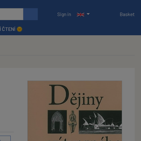
Sign in
Basket
Í ČTENÍ 🌞