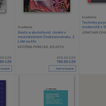
Academia
Techniky pozor
modernitě v 19
Academia
Gesto a skutečnost. Umění v
JONATHAN CRA
meziválečném Československu. 2.
Lidé na kře
KATEŘINA PIORECKÁ
,
KOLEKTIV
.00
CZK
975.00
CZK
.00
CZK
780.00
CZK
 basket
Add to basket