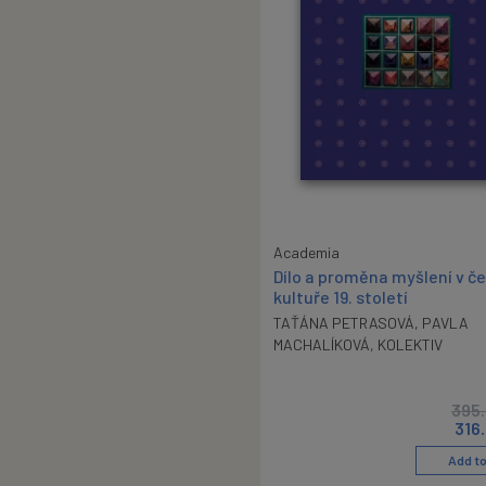
Academia
Dílo a proměna myšlení v č
kultuře 19. století
TAŤÁNA PETRASOVÁ
,
PAVLA
MACHALÍKOVÁ
,
KOLEKTIV
395
316
Add to