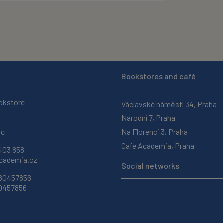
Bookstores and café
okstore
Václavské náměstí 34, Praha
Národní 7, Praha
ic
Na Florenci 3, Praha
Cafe Academia, Praha
403 858
ademia.cz
Social networks
 60457856
60457856