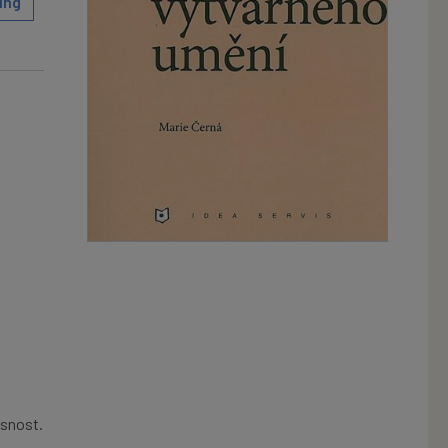
ing
asnost.