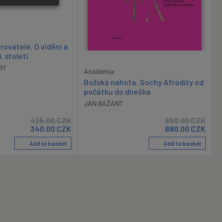
ovatele. O vidění a
. století
RY
Academia
Božská nahota. Sochy Afrodity od
počátku do dneška
JAN BAŽANT
425.00
CZK
850.00
CZK
340.00
CZK
680.00
CZK
Add to basket
Add to basket