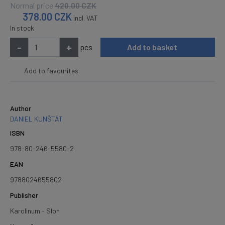
Normal price
420.00
CZK
378.00
CZK
incl. VAT
In stock
-
+
pcs
Add to basket
Add to favourites
Author
DANIEL KUNŠTÁT
ISBN
978-80-246-5580-2
EAN
9788024655802
Publisher
Karolinum - Slon