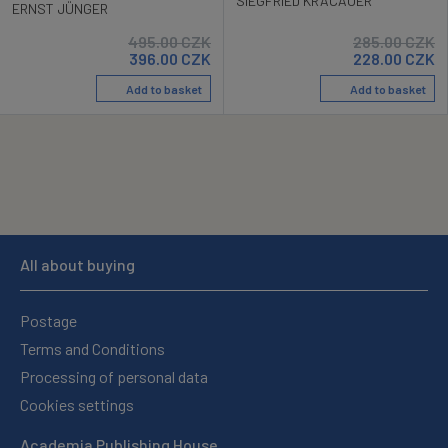
SIEGFRIED KRACAUER
ERNST JÜNGER
495.00
CZK
285.00
CZK
396.00
CZK
228.00
CZK
Add to basket
Add to basket
All about buying
Postage
Terms and Conditions
Processing of personal data
Cookies settings
Academia Publishing House