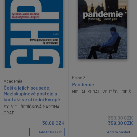
Kniha Zlín
Academia
Pandemie
Češi a jejich sousedé.
MICHAL KUBAL
,
VOJTĚCH GIBIŠ
Meziskupinové postoje a
kontakt ve střední Evropě
SYLVIE HŘEBÍČKOVÁ MARTINA
GRAF
399.00
CZK
30.00
CZK
359.00
CZK
Add to basket
Add to basket