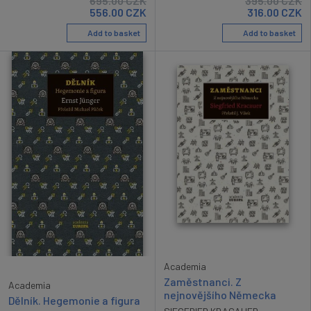
695.00
CZK
395.00
CZK
556.00
CZK
316.00
CZK
Add to basket
Add to basket
Academia
Zaměstnanci. Z
Academia
nejnovějšího Německa
Dělník. Hegemonie a figura