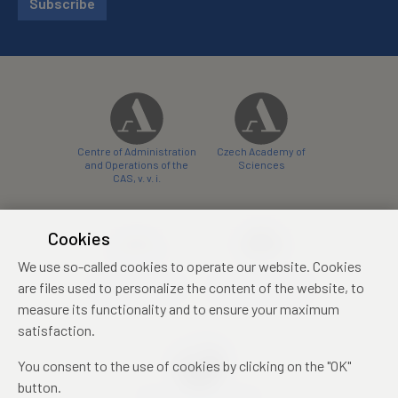
Subscribe
Centre of Administration
Czech Academy of
and Operations of the
Sciences
CAS, v. v. i.
Cookies
We use so-called cookies to operate our website. Cookies
Castle Hotel Liblice
Zámecký hotel Třešť
are files used to personalize the content of the website, to
conference centre
konferenční centrum
measure its functionality and to ensure your maximum
satisfaction.
You consent to the use of cookies by clicking on the "OK"
button.
Mezinárodní identifikační