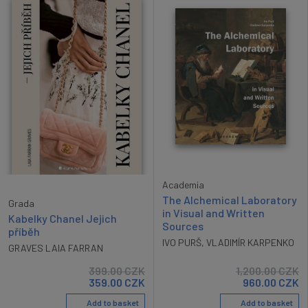
Academia
The Alchemical Laboratory
Grada
in Visual and Written
Kabelky Chanel Jejich
Sources
příběh
IVO PURŠ
,
VLADIMÍR KARPENKO
GRAVES LAIA FARRAN
399.00
CZK
1,200.00
CZK
359.00
CZK
960.00
CZK
Add to basket
Add to basket