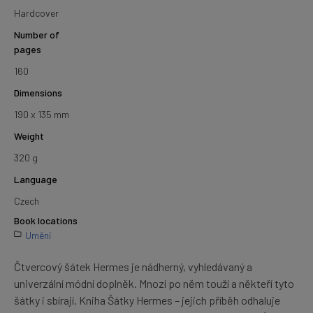
Hardcover
Number of
pages
160
Dimensions
190 x 135 mm
Weight
320 g
Language
Czech
Book locations
Umění
Čtvercový šátek Hermes je nádherný, vyhledávaný a
univerzální módní doplněk. Mnozí po něm touží a někteří tyto
šátky i sbírají. Kniha Šátky Hermes – jejich příběh odhaluje