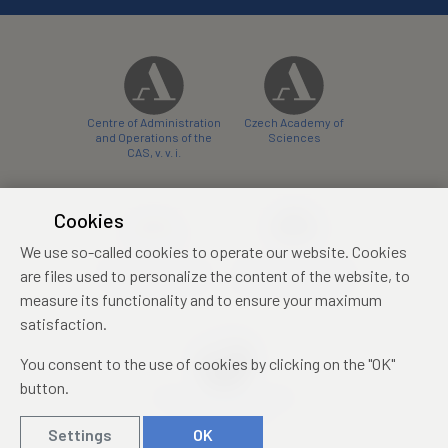
Centre of Administration
Czech Academy of
and Operations of the
Sciences
CAS, v. v. i.
Cookies
We use so-called cookies to operate our website. Cookies
Castle Hotel Liblice
Zámecký hotel Třešť
are files used to personalize the content of the website, to
conference centre
konferenční centrum
measure its functionality and to ensure your maximum
satisfaction.
You consent to the use of cookies by clicking on the "OK"
button.
Mezinárodní identifikační
průkaz studenta
Settings
OK