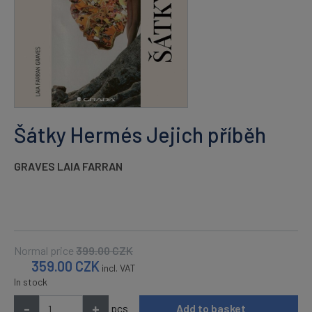
Šátky Hermés Jejich příběh
GRAVES LAIA FARRAN
Normal price
399.00
CZK
359.00
CZK
incl. VAT
In stock
-
+
pcs
Add to basket