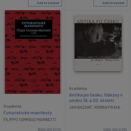
Add to basket
Add to basket
Academia
Antika po česku. Odezvy v
umění 19. a 20. století
Academia
JAN BAŽANT
,
ROMAN PRAHL
Futuristické manifesty
FILIPPO TOMMASO MARINETTI
650.00
CZK
585.00
CZK