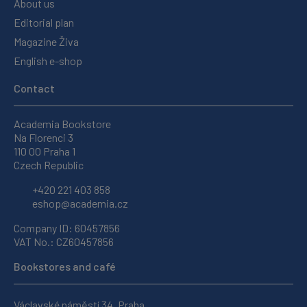
About us
Editorial plan
Magazine Živa
English e-shop
Contact
Academia Bookstore
Na Florenci 3
110 00 Praha 1
Czech Republic
+420 221 403 858
eshop@academia.cz
Company ID: 60457856
VAT No.: CZ60457856
Bookstores and café
Václavské náměstí 34, Praha