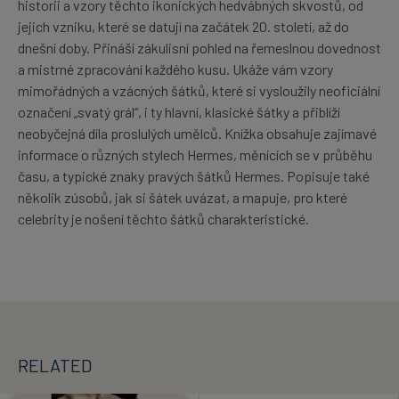
historii a vzory těchto ikonických hedvábných skvostů, od
jejich vzniku, které se datují na začátek 20. století, až do
dnešní doby. Přináší zákulisní pohled na řemeslnou dovednost
a mistrné zpracování každého kusu. Ukáže vám vzory
mimořádných a vzácných šátků, které si vysloužily neoficiální
označení „svatý grál“, i ty hlavní, klasické šátky a přiblíží
neobyčejná díla proslulých umělců. Knížka obsahuje zajímavé
informace o různých stylech Hermes, měnících se v průběhu
času, a typické znaky pravých šátků Hermes. Popisuje také
několik zúsobů, jak si šátek uvázat, a mapuje, pro které
celebrity je nošení těchto šátků charakteristické.
RELATED