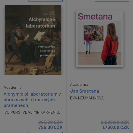
Academia
Academia
Jan Smetana
Alchymické laboratorium v
EVA NEUMANNOVÁ
obrazových a textových
pramenech
IVO PURŠ
,
VLADIMÍR KARPENKO
995.00
CZK
2,200.00
CZK
796.00
CZK
1,760.00
CZK