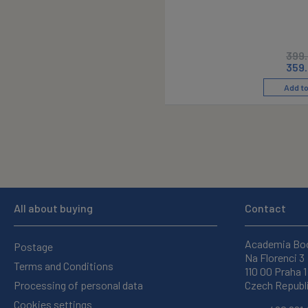
399
359
Add to
All about buying
Contact
Academia Bo
Postage
Na Florenci 3
Terms and Conditions
110 00 Praha 1
Processing of personal data
Czech Republ
Cookies settings