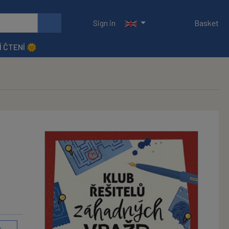
Sign in
Basket
Í ČTENÍ 🌞