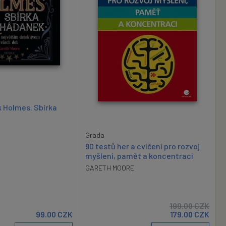
k Holmes. Sbírka
Grada
90 testů her a cvičení pro rozvoj
myšlení, pamět a koncentraci
GARETH MOORE
199.00
CZK
99.00
CZK
179.00
CZK