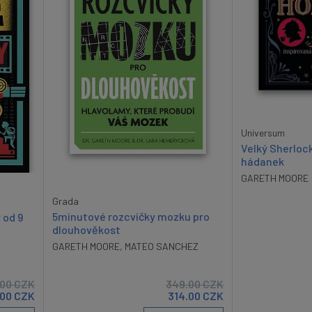
Universum
Velký Sherloc
hádanek
GARETH MOORE
Grada
5minutové rozcvičky mozku pro
 od 9
dlouhověkost
GARETH MOORE
,
MATEO SANCHEZ
.00
CZK
349.00
CZK
.00
CZK
314.00
CZK