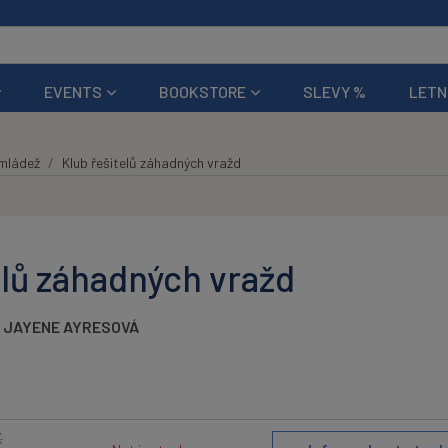
EVENTS
BOOKSTORE
SLEVY %
LETN
 mládež
Klub řešitelů záhadných vražd
elů záhadných vražd
 JAYENE AYRESOVÁ
K