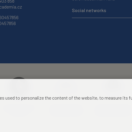
403 858
ademia.cz
Social networks
 60457856
60457856
les used to personalize the content of the website, to measure its 
Czech Academy of
Castle Hotel Liblice
Zámecký hotel Třešť
Sciences
conference centre
konferenční centrum