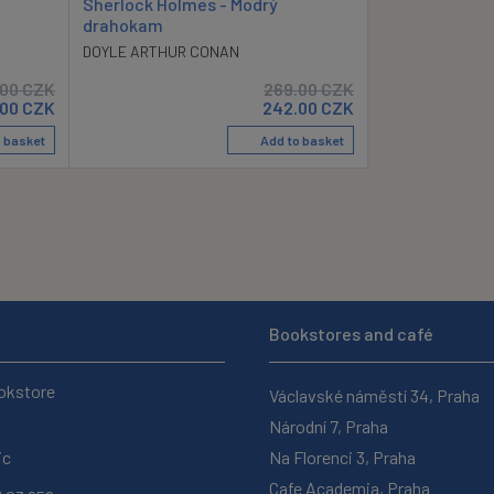
Sherlock Holmes - Modrý
drahokam
DOYLE ARTHUR CONAN
.00
CZK
269.00
CZK
.00
CZK
242.00
CZK
 basket
Add to basket
Bookstores and café
okstore
Václavské náměstí 34, Praha
Národní 7, Praha
ic
Na Florenci 3, Praha
Cafe Academia, Praha