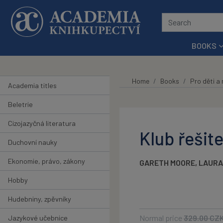
Skip to main content
BOOKS
Home
Books
Pro děti a
Academia titles
Beletrie
Cizojazyčná literatura
Klub řešit
Duchovní nauky
Ekonomie, právo, zákony
GARETH MOORE
,
LAURA
Hobby
Hudebniny, zpěvníky
Normal price
329.00
CZ
Jazykové učebnice