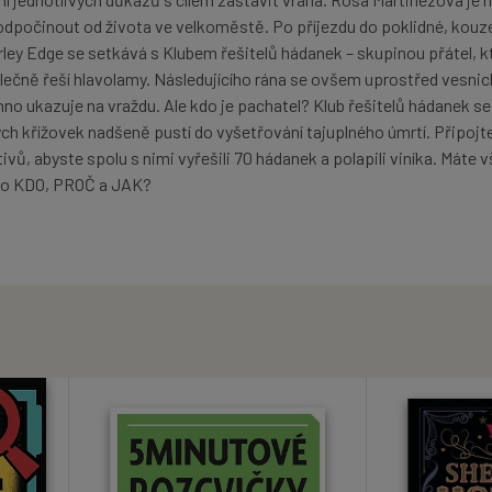
í odpočinout od života ve velkoměstě. Po příjezdu do poklidné, kouz
ley Edge se setkává s Klubem řešitelů hádanek – skupinou přátel, kt
olečně řeší hlavolamy. Následujícího rána se ovšem uprostřed vesni
chno ukazuje na vraždu. Ale kdo je pachatel? Klub řešitelů hádanek s
ch křížovek nadšeně pustí do vyšetřování tajuplného úmrtí. Připojte
ů, abyste spolu s nimi vyřešili 70 hádanek a polapili viníka. Máte v
a to KDO, PROČ a JAK?