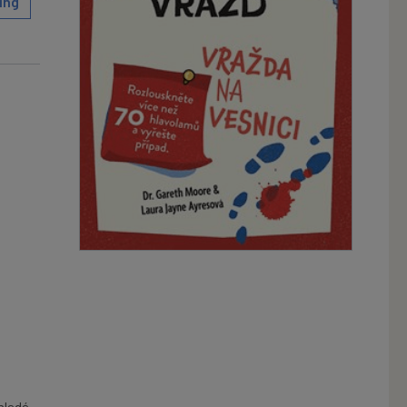
ing
mladá