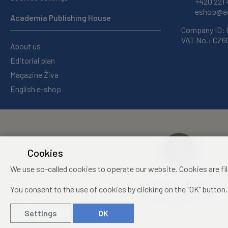
+420 221 
eshop@ac
Academia Publishing House
Company ID:
VAT No.: CZ
About us
Editorial plan
Magazine Živa
English e-shop
Cookies
We use so-called cookies to operate our website. Cookies are fi
Centre of Administration
You consent to the use of cookies by clicking on the "OK" button.
and Operations of the CAS,
v. v. i.
Settings
OK