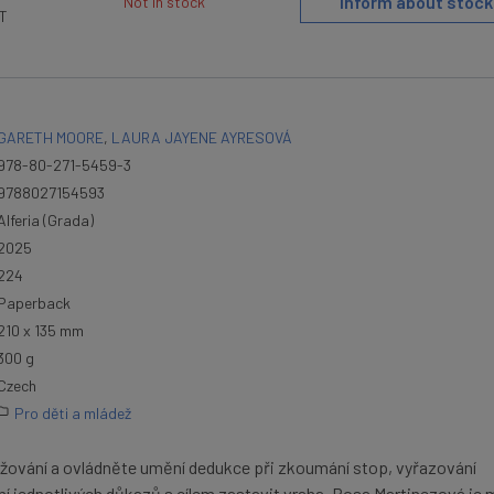
Inform about stock
Not in stock
AT
GARETH MOORE
,
LAURA JAYENE AYRESOVÁ
978-80-271-5459-3
9788027154593
Alferia (Grada)
2025
224
Paperback
210 x 135 mm
300 g
Czech
Pro děti a mládež
ažování a ovládněte umění dedukce při zkoumání stop, vyřazování
í jednotlivých důkazů s cílem zastavit vraha. Rosa Martinezová je 