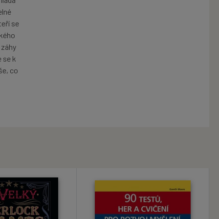
elné
eří se
ckého
e záhy
 se k
še, co