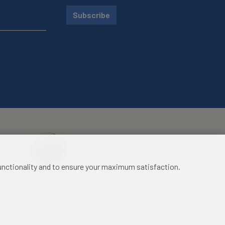
Subscribe
functionality and to ensure your maximum satisfaction.
Mezinárodní identifikační
průkaz studenta