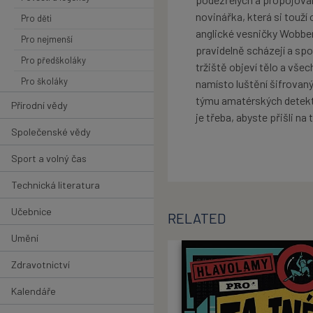
novinářka, která si touž
Pro děti
anglické vesničky Wobber
Pro nejmenší
pravidelně scházejí a sp
Pro předškoláky
tržiště objeví tělo a vše
Pro školáky
namísto luštění šifrovaný
týmu amatérských detektiv
Přírodní vědy
je třeba, abyste přišli n
Společenské vědy
Sport a volný čas
Technická literatura
Učebnice
RELATED
Umění
Zdravotnictví
Kalendáře