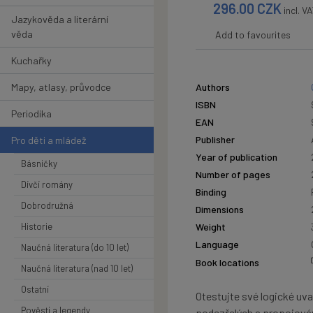
296.00
CZK
incl. V
Jazykověda a literární
věda
Add to favourites
Kuchařky
Mapy, atlasy, průvodce
Authors
ISBN
Periodika
EAN
Publisher
Pro děti a mládež
Year of publication
Básničky
Number of pages
Dívčí romány
Binding
Dobrodružná
Dimensions
Historie
Weight
Language
Naučná literatura (do 10 let)
Book locations
Naučná literatura (nad 10 let)
Ostatní
Otestujte své logické uv
Pověsti a legendy
podezřelých a propojován