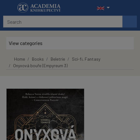
Skip to main content
View categories
Home
Books
Beletrie
Sci-fi, Fantasy
Onyxová bouře (Empyreum 3)