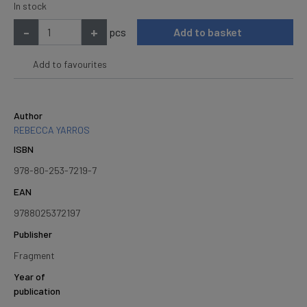
In stock
-
+
pcs
Add to basket
Add to favourites
Author
REBECCA YARROS
ISBN
978-80-253-7219-7
EAN
9788025372197
Publisher
Fragment
Year of
publication