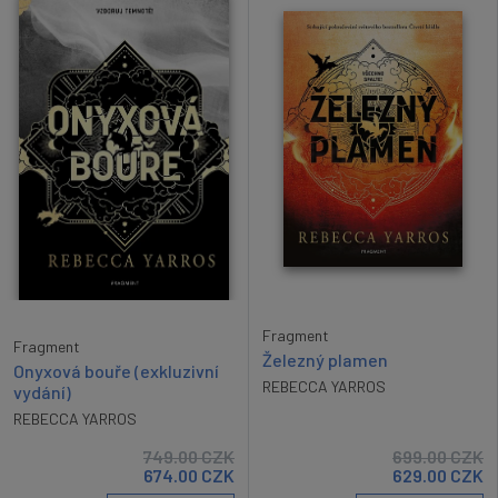
Fragment
Fragment
Železný plamen
Onyxová bouře (exkluzivní
REBECCA YARROS
vydání)
REBECCA YARROS
749.00
CZK
699.00
CZK
674.00
CZK
629.00
CZK