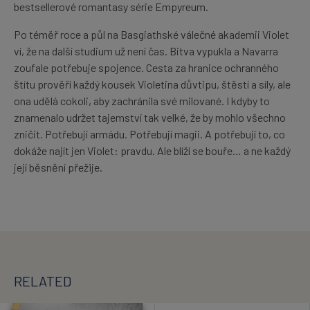
bestsellerové romantasy série Empyreum.
Po téměř roce a půl na Basgiathské válečné akademii Violet
ví, že na další studium už není čas. Bitva vypukla a Navarra
zoufale potřebuje spojence. Cesta za hranice ochranného
štítu prověří každý kousek Violetina důvtipu, štěstí a síly, ale
ona udělá cokoli, aby zachránila své milované. I kdyby to
znamenalo udržet tajemství tak velké, že by mohlo všechno
zničit. Potřebují armádu. Potřebují magii. A potřebují to, co
dokáže najít jen Violet: pravdu. Ale blíží se bouře… a ne každý
její běsnění přežije.
RELATED