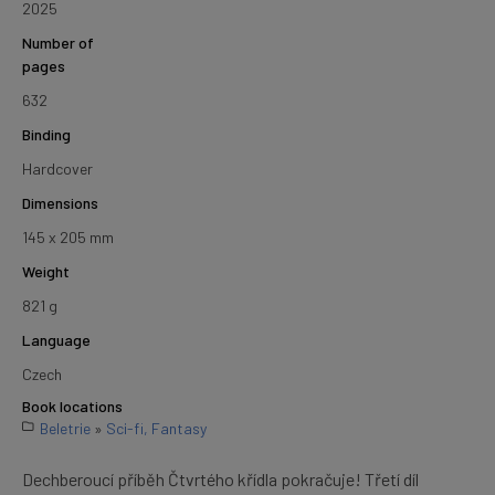
2025
Number of
pages
632
Binding
Hardcover
Dimensions
145 x 205 mm
Weight
821 g
Language
Czech
Book locations
Beletrie
»
Sci-fi, Fantasy
Dechberoucí příběh Čtvrtého křídla pokračuje! Třetí díl