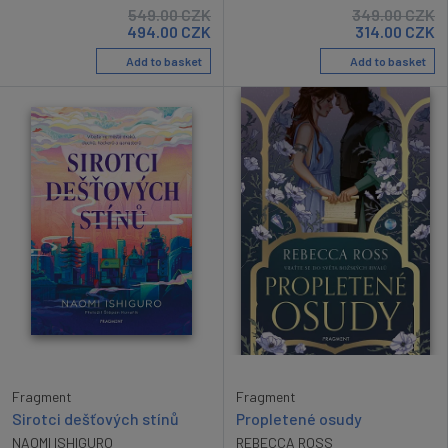
549.00
CZK
349.00
CZK
494.00
CZK
314.00
CZK
Add to basket
Add to basket
Fragment
Fragment
Sirotci dešťových stínů
Propletené osudy
NAOMI ISHIGURO
REBECCA ROSS