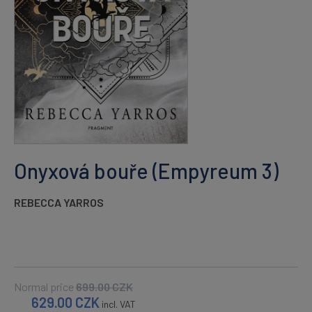
Onyxová bouře (Empyreum 3)
REBECCA YARROS
Normal price
699.00
CZK
629.00
CZK
incl. VAT