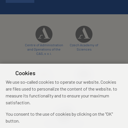
Centre of Administration
Czech Academy of
and Operations of the
Sciences
CAS, v. v. i.
Cookies
We use so-called cookies to operate our website. Cookies
Castle Hotel Liblice
Zámecký hotel Třešť
are files used to personalize the content of the website, to
conference centre
konferenční centrum
measure its functionality and to ensure your maximum
satisfaction.
You consent to the use of cookies by clicking on the "OK"
button.
Mezinárodní identifikační
průkaz studenta