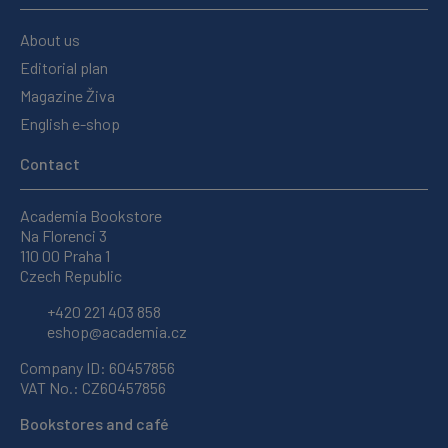
About us
Editorial plan
Magazine Živa
English e-shop
Contact
Academia Bookstore
Na Florenci 3
110 00 Praha 1
Czech Republic
+420 221 403 858
eshop@academia.cz
Company ID: 60457856
VAT No.: CZ60457856
Bookstores and café