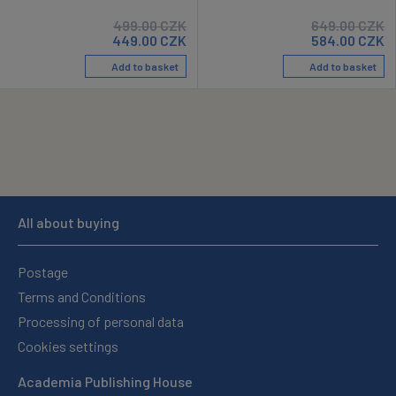
499.00
CZK
649.00
CZK
449.00
CZK
584.00
CZK
Add to basket
Add to basket
All about buying
Postage
Terms and Conditions
Processing of personal data
Cookies settings
Academia Publishing House