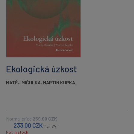
Ekologická úzkost
MATĚJ MIČULKA
,
MARTIN KUPKA
Normal price
259.00
CZK
233.00
CZK
incl. VAT
Not in stock