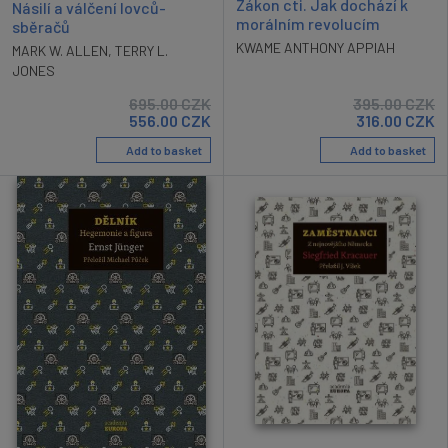
Zákon cti. Jak dochází k
Násilí a válčení lovců-
morálním revolucím
sběračů
KWAME ANTHONY APPIAH
MARK W. ALLEN
,
TERRY L.
JONES
695.00
CZK
395.00
CZK
556.00
CZK
316.00
CZK
Add to basket
Add to basket