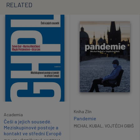
RELATED
Kniha Zlín
Academia
Pandemie
Češi a jejich sousedé.
MICHAL KUBAL
,
VOJTĚCH GIBIŠ
Meziskupinové postoje a
kontakt ve střední Evropě