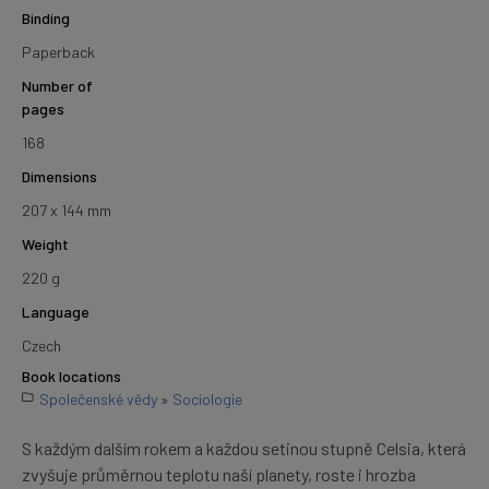
Binding
Paperback
Number of
pages
168
Dimensions
207 x 144 mm
Weight
220 g
Language
Czech
Book locations
Společenské vědy
»
Sociologie
S každým dalším rokem a každou setinou stupně Celsia, která
zvyšuje průměrnou teplotu naší planety, roste i hrozba