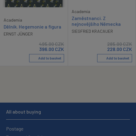
Academia
Zaměstnanci. Z
Academia
nejnovějšího Německa
Dělník. Hegemonie a figura
SIEGFRIED KRACAUER
ERNST JÜNGER
495.00
CZK
285.00
CZK
396.00
CZK
228.00
CZK
Add to basket
Add to basket
All about buying
Postage