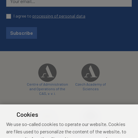
I agree to
processing of personal data
Subscribe
Centre of Administration
Czech Academy of
and Operations of the
Sciences
CAS, v. v. i.
Cookies
We use so-called cookies to operate our website. Cookies
Castle Hotel Liblice
Zámecký hotel Třešť
are files used to personalize the content of the website, to
conference centre
konferenční centrum