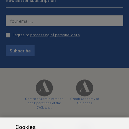
Newsletter subscription
I agree to
processing of personal data
Subscribe
Centre of Administration
Czech Academy of
and Operations of the
Sciences
CAS, v. v. i.
Cookies