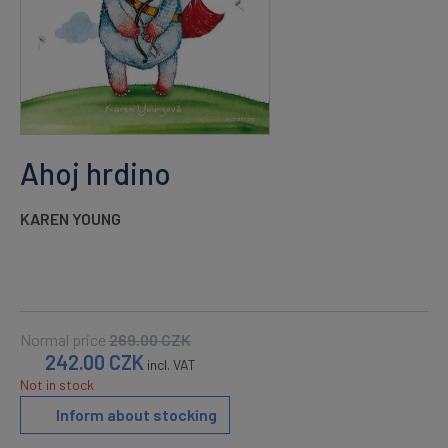
Ahoj hrdino
KAREN YOUNG
Normal price
269.00
CZK
242.00
CZK
incl. VAT
Not in stock
Inform about stocking