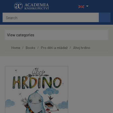
Skip to main content
View categories
Home
Books
Pro děti a mládež
Ahoj hrdino