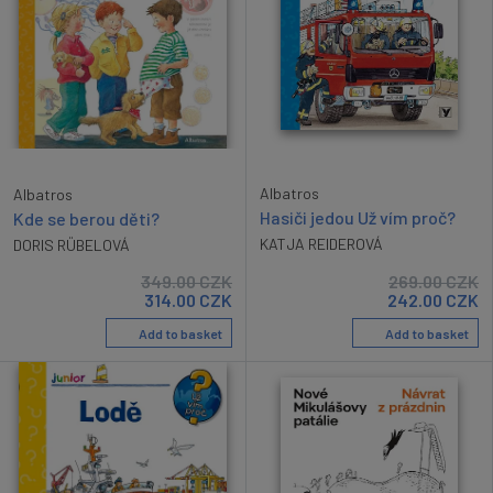
Albatros
Albatros
Hasiči jedou Už vím proč?
Kde se berou děti?
KATJA REIDEROVÁ
DORIS RÜBELOVÁ
349.00
CZK
269.00
CZK
314.00
CZK
242.00
CZK
Add to basket
Add to basket