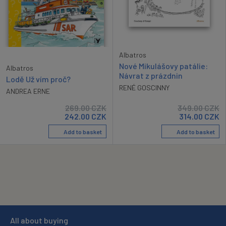
Albatros
Nové Mikulášovy patálie:
Albatros
Návrat z prázdnin
Lodě Už vím proč?
RENÉ GOSCINNY
ANDREA ERNE
269.00
CZK
349.00
CZK
242.00
CZK
314.00
CZK
Add to basket
Add to basket
All about buying