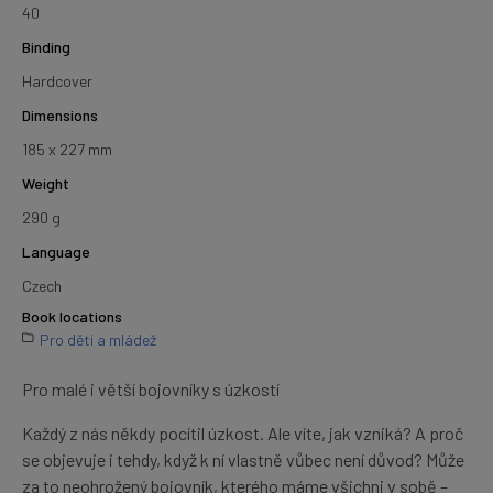
40
Binding
Hardcover
Dimensions
185 x 227 mm
Weight
290 g
Language
Czech
Book locations
Pro děti a mládež
Pro malé i větší bojovníky s úzkostí
Každý z nás někdy pocítil úzkost. Ale víte, jak vzniká? A proč
se objevuje i tehdy, když k ní vlastně vůbec není důvod? Může
za to neohrožený bojovník, kterého máme všichni v sobě –