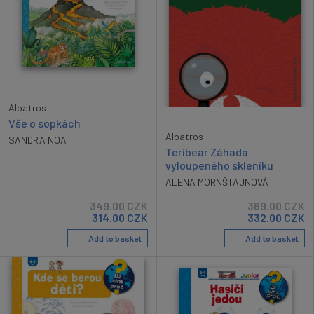
Albatros
Vše o sopkách
Albatros
SANDRA NOA
Teribear Záhada
vyloupeného skleníku
ALENA MORNŠTAJNOVÁ
349.00
CZK
369.00
CZK
314.00
CZK
332.00
CZK
Add to basket
Add to basket