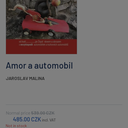
Amor a automobil
JAROSLAV MALINA
Normal price
539.00
CZK
485.00
CZK
incl. VAT
Not in stock