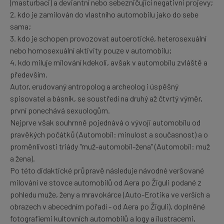
(masturbaci) a deviantní nebo sebezničující negativní projevy;
2. kdo je zamilován do vlastního automobilu jako do sebe
sama;
3. kdo je schopen provozovat autoerotické, heterosexuální
nebo homosexuální aktivity pouze v automobilu;
4. kdo miluje milování kdekoli, avšak v automobilu zvláště a
především.
Autor, erudovaný antropolog a archeolog i úspěšný
spisovatel a básník, se soustředí na druhý až čtvrtý výměr,
první ponechává sexuologům.
Nejprve však souhrnně pojednává o vývoji automobilu od
pravěkých počátků (Automobil: minulost a současnost) a o
proměnlivosti triády "muž-automobil-žena" (Automobil: muž
a žena).
Po této didaktické průpravě následuje návodné veršované
milování ve stovce automobilů od Aera po Žiguli podané z
pohledu muže, ženy a mravokárce (Auto-Erotika ve verších a
obrazech v abecedním pořadí - od Aera po Žiguli), doplněné
fotografiemi kultovních automobilů a logy a ilustracemi,