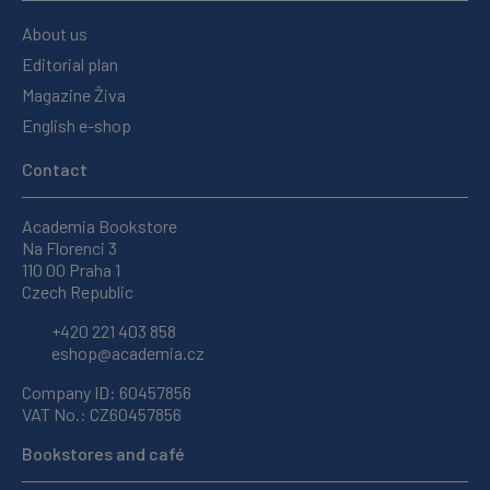
About us
Editorial plan
Magazine Živa
English e-shop
Contact
Academia Bookstore
Na Florenci 3
110 00 Praha 1
Czech Republic
+420 221 403 858
eshop@academia.cz
Company ID: 60457856
VAT No.: CZ60457856
Bookstores and café