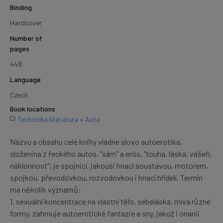
Binding
Hardcover
Number of
pages
448
Language
Czech
Book locations
Technická literatura
»
Auta
Názvu a obsahu celé knihy vládne slovo autoerotika,
složenina z řeckého autos, "sám" a erós, "touha, láska, vášeň,
náklonnost"; je spojnicí, jakousi hnací soustavou, motorem,
spojkou, převodovkou, rozvodovkou i hnací hřídelí. Termín
má několik významů:
1. sexuální koncentrace na vlastní tělo, sebeláska, mívá různé
formy, zahrnuje autoerotické fantazie a sny, jakož i onanii