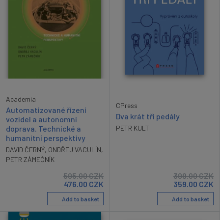
Academia
CPress
Automatizované řízení
Dva krát tři pedály
vozidel a autonomní
doprava. Technické a
PETR KULT
humanitní perspektivy
DAVID ČERNÝ
,
ONDŘEJ VACULÍN
,
PETR ZÁMEČNÍK
595.00
CZK
399.00
CZK
476.00
CZK
359.00
CZK
Add to basket
Add to basket