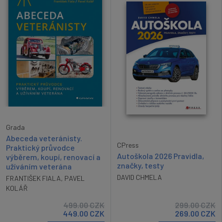
Grada
Abeceda veteránisty.
CPress
Praktický průvodce
Autoškola 2026 Pravidla,
výběrem, koupí, renovací a
značky, testy
užíváním veterána
DAVID CHMELA
FRANTIŠEK FIALA
,
PAVEL
KOLÁŘ
499.00
CZK
299.00
CZK
449.00
CZK
269.00
CZK