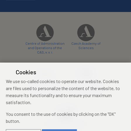
Centre of Administration
Czech Academy of
and Operations of the
Sciences
CAS, v. v. i.
Cookies
We use so-called cookies to operate our website. Cookies
Castle Hotel Liblice
Zámecký hotel Třešť
are files used to personalize the content of the website, to
conference centre
konferenční centrum
measure its functionality and to ensure your maximum
satisfaction.
You consent to the use of cookies by clicking on the "OK"
button.
Mezinárodní identifikační
průkaz studenta