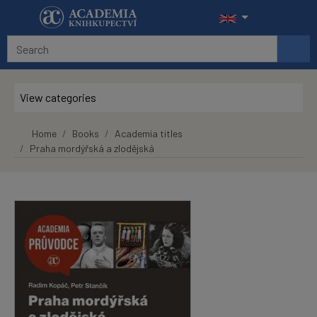
Skip to main content
View categories
Home
Books
Academia titles
Praha mordýřská a zlodějská