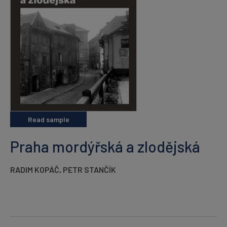
Read sample
Praha mordýřská a zlodějská
RADIM KOPÁČ
,
PETR STANČÍK