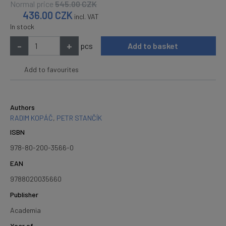
Normal price
545.00
CZK
436.00
CZK
incl. VAT
In stock
-
+
pcs
Add to basket
Add to favourites
Authors
RADIM KOPÁČ
,
PETR STANČÍK
ISBN
978-80-200-3566-0
EAN
9788020035660
Publisher
Academia
Year of