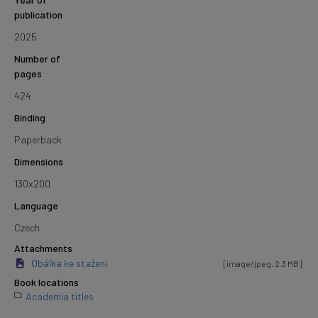
publication
2025
Number of
pages
424
Binding
Paperback
Dimensions
130x200
Language
Czech
Attachments
Obálka ke stažení
[image/jpeg, 2.3 MB]
Book locations
Academia titles