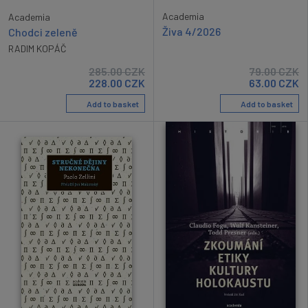
Academia
Academia
Živa 4/2026
Chodci zeleně
RADIM KOPÁČ
285.00
CZK
79.00
CZK
228.00
CZK
63.00
CZK
Add to basket
Add to basket