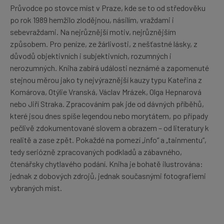
Průvodce po stovce míst v Praze, kde se to od středověku
po rok 1989 hemžilo zlodějnou, násilím, vraždami i
sebevraždami. Na nejrůznější motiv, nejrůznějším
způsobem. Pro peníze, ze žárlivosti, z nešťastné lásky, z
důvodů objektivních i subjektivních, rozumných i
nerozumných. Kniha zabírá události neznámé a zapomenuté
stejnou měrou jako ty nejvýraznější kauzy typu Kateřina z
Komárova, Otýlie Vranská, Václav Mrázek, Olga Hepnarová
nebo Jiří Straka. Zpracováním pak jde od dávných příběhů,
které jsou dnes spíše legendou nebo morytátem, po případy
pečlivě zdokumentované slovem a obrazem – od literatury k
realitě a zase zpět. Pokaždé na pomezí „info“ a „tainmentu“,
tedy seriózně zpracovaných podkladů a zábavného,
čtenářsky chytlavého podání. Kniha je bohatě ilustrována:
jednak z dobových zdrojů, jednak současnými fotografiemi
vybraných míst.