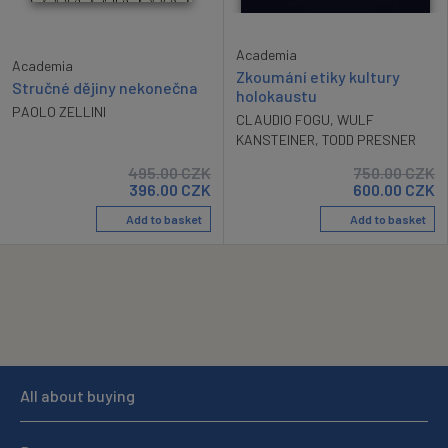
Academia
Academia
Zkoumání etiky kultury
Stručné dějiny nekonečna
holokaustu
PAOLO ZELLINI
CLAUDIO FOGU
,
WULF
KANSTEINER
,
TODD PRESNER
495.00
CZK
750.00
CZK
396.00
CZK
600.00
CZK
Add to basket
Add to basket
All about buying