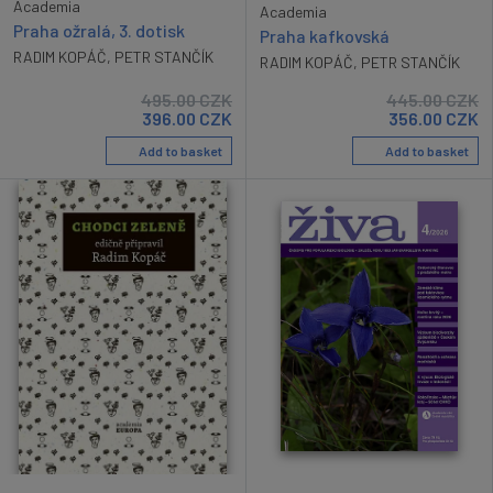
Academia
Academia
Praha ožralá, 3. dotisk
Praha kafkovská
RADIM KOPÁČ
,
PETR STANČÍK
RADIM KOPÁČ
,
PETR STANČÍK
495.00
CZK
445.00
CZK
396.00
CZK
356.00
CZK
Add to basket
Add to basket