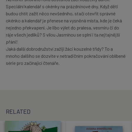
Speciální kalendář s okénky na prázdninové dny. Když děti
budou chtít zažít něco nevšedního, stačí otevřít správné
okénko a kalendář je přenese na vysněná místa, kde je čeká
nejedno překvapení. Je libo výlet do pralesa, vesmíru či do
ráje všech jedlíků? S vílou Jasmínou se splní i ta nejtajnější
přání!
Jaká další dobrodružství zažijí žáci kouzelné třídy? To a
mnoho dalšího se dozvíte v netradičním pokračování oblíbené
série pro začínající čtenáře.
RELATED