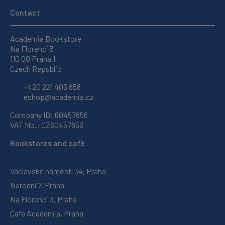
Contact
Academia Bookstore
Na Florenci 3
110 00 Praha 1
Czech Republic
+420 221 403 858
eshop@academia.cz
Company ID: 60457856
VAT No.: CZ60457856
Bookstores and café
Václavské náměstí 34, Praha
Národní 7, Praha
Na Florenci 3, Praha
Cafe Academia, Praha