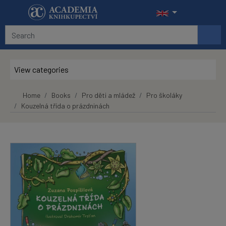
Skip to main content
View categories
Home
Books
Pro děti a mládež
Pro školáky
Kouzelná třída o prázdninách