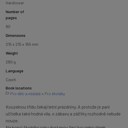
Hardcover
Number of
pages
80
Dimensions
215 x 215 x 165 mm
Weight
280 g
Language
Czech
Book locations
Pro děti a mládež
»
Pro školáky
Kouzelnou třídu čekají letní prázdniny. A protože je paní
učitelka také hodná víla, o zábavu a zážitky rozhodně nebude
nouze.
Na konci školního roku dostanou žáci kouzelný dárek.