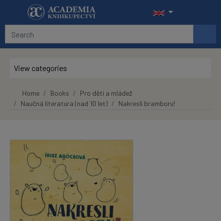
Skip to main content
View categories
Home
Books
Pro děti a mládež
Naučná literatura (nad 10 let)
Nakresli bramboru!