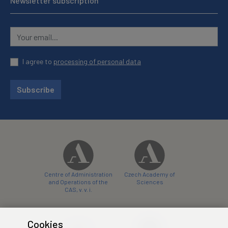
Newsletter subscription
I agree to
processing of personal data
Subscribe
Centre of Administration
Czech Academy of
and Operations of the
Sciences
CAS, v. v. i.
Cookies