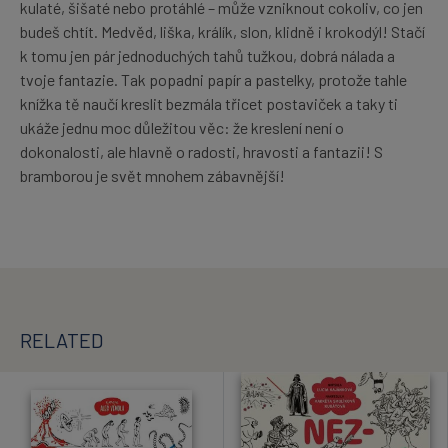
kulaté, šišaté nebo protáhlé – může vzniknout cokoliv, co jen
budeš chtít. Medvěd, liška, králík, slon, klidně i krokodýl! Stačí
k tomu jen pár jednoduchých tahů tužkou, dobrá nálada a
tvoje fantazie. Tak popadni papír a pastelky, protože tahle
knížka tě naučí kreslit bezmála třicet postaviček a taky ti
ukáže jednu moc důležitou věc: že kreslení není o
dokonalosti, ale hlavně o radosti, hravosti a fantazii! S
bramborou je svět mnohem zábavnější!
RELATED