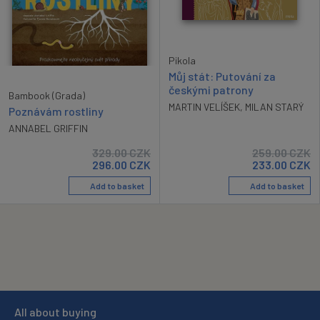
Pikola
Můj stát: Putování za
českými patrony
Bambook (Grada)
MARTIN VELÍŠEK
,
MILAN STARÝ
Poznávám rostliny
ANNABEL GRIFFIN
329.00
CZK
259.00
CZK
296.00
CZK
233.00
CZK
Add to basket
Add to basket
All about buying