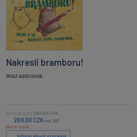
Nakresli bramboru!
ÍRISZ AGÓCSOVÁ
Normal price
299.00
CZK
269.00
CZK
incl. VAT
Not in stock
Inform about stocking