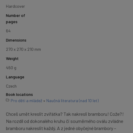
Hardcover
Number of
pages
64
Dimensions
270 x 270 x 210 mm
Weight
460 g
Language
Czech
Book locations
Pro děti a mládež
»
Naučná literatura (nad 10 let)
Chceš umět kreslit zvířátka? Tak nakresli bramboru! Cože?!
Na rozdíl od dokonalého kruhu či souměrného oválu zvládne
bramboru nakreslit každý. A z jedné obyčejné brambory –