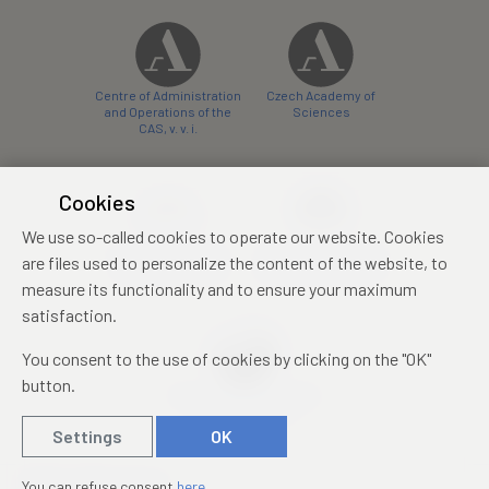
Centre of Administration
Czech Academy of
and Operations of the
Sciences
CAS, v. v. i.
Cookies
We use so-called cookies to operate our website. Cookies
Castle Hotel Liblice
Zámecký hotel Třešť
are files used to personalize the content of the website, to
conference centre
konferenční centrum
measure its functionality and to ensure your maximum
satisfaction.
You consent to the use of cookies by clicking on the "OK"
button.
Mezinárodní identifikační
průkaz studenta
Settings
OK
© 2019 – 2026
Academia
You can refuse consent
here