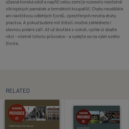
úžasná horská údolí a napříč celou zemí je rozeseto nesčetně
vikingských památek a termálních koupališť. Chybu neuděláte
ani návštěvou odlehlých fjordů, zpestřených mnoha druhy
ptactva. A pokud budete mít štěstí, možná zahlédnete i
slavnou polární záři. Ať už doufáte v cokoli, rychle si sbalte
věci – včetně tohoto průvodce – a vydejte se na výlet svého
života.
RELATED