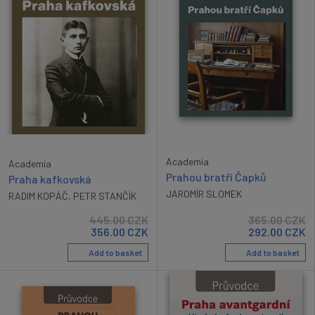
Academia
Academia
Prahou bratří Čapků
Praha kafkovská
JAROMÍR SLOMEK
RADIM KOPÁČ
,
PETR STANČÍK
445.00
CZK
365.00
CZK
356.00
CZK
292.00
CZK
Add to basket
Add to basket