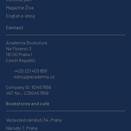
Magazine Živa
English e-shop
Contact
Academia Bookstore
Na Florenci 3
110 00 Praha 1
Czech Republic
+420 221 403 858
eshop@academia.cz
Company ID: 60457856
VAT No.: CZ60457856
Bookstores and café
Václavské náměstí 34, Praha
Národní 7, Praha