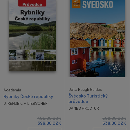
Jota Rough Guides
Academia
Švédsko Turistický
Rybníky České republiky
průvodce
J. RENDEK
,
P LIEBSCHER
JAMES PROCTOR
495.00
CZK
598.00
CZK
396.00
CZK
538.00
CZK