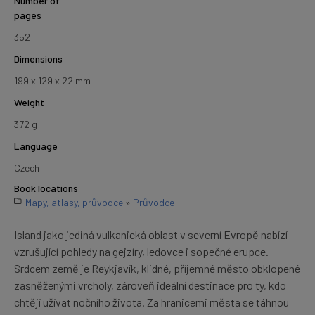
Number of
pages
352
Dimensions
199 x 129 x 22 mm
Weight
372 g
Language
Czech
Book locations
Mapy, atlasy, průvodce
»
Průvodce
Island jako jediná vulkanická oblast v severní Evropě nabízí
vzrušující pohledy na gejzíry, ledovce i sopečné erupce.
Srdcem země je Reykjavík, klidné, příjemné město obklopené
zasněženými vrcholy, zároveň ideální destinace pro ty, kdo
chtějí užívat nočního života. Za hranicemi města se táhnou