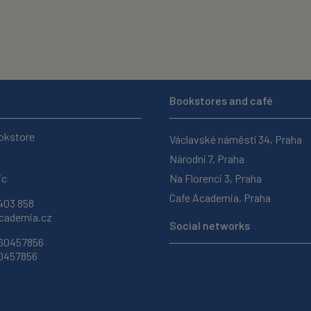
Bookstores and café
okstore
Václavské náměstí 34, Praha
Národní 7, Praha
ic
Na Florenci 3, Praha
Cafe Academia, Praha
403 858
ademia.cz
Social networks
 60457856
60457856