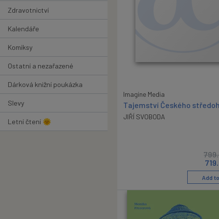
Zdravotnictví
Kalendáře
Komiksy
Ostatní a nezařazené
Dárková knižní poukázka
Imagine Media
Slevy
Tajemství Českého středoh
JIŘÍ SVOBODA
Letní čtení 🌞
799
719
Add to