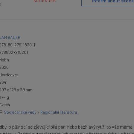
Inform about stock
Not in stock
AT
JAN BAUER
978-80-279-1820-1
9788027918201
Moba
2025
Hardcover
264
207 x 129 x 29 mm
374 g
Czech
Společenské vědy
»
Regionální literatura
by, o půlnoci se zjevující bílá paní nebo bezhlavý rytíř, to vše máme
 zámky. Známý autor historických románů a literatury faktu vybral 