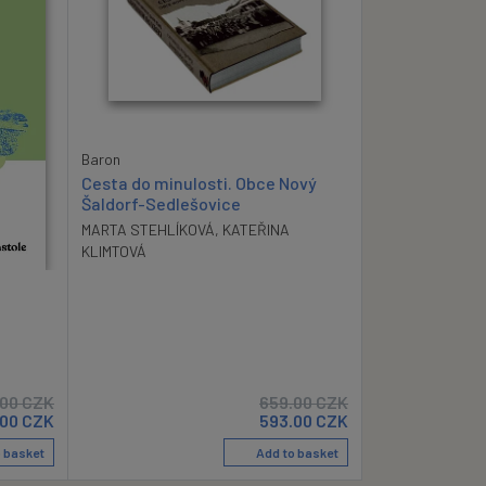
Baron
Cesta do minulosti. Obce Nový
Šaldorf-Sedlešovice
MARTA STEHLÍKOVÁ
,
KATEŘINA
KLIMTOVÁ
.00
CZK
659.00
CZK
.00
CZK
593.00
CZK
 basket
Add to basket