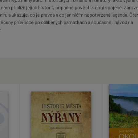
 nám přiblížil jejich historii, případně pověsti s nimi spojené. Zárov
míru a ukazuje, co je pravda a co jen ničím nepotvrzená legenda. Čt
věcený průvodce po oblíbených památkách a současně i návod na
.