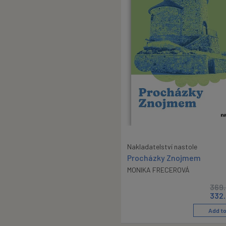
Nakladatelství nastole
Procházky Znojmem
MONIKA FRECEROVÁ
369
332
Add to