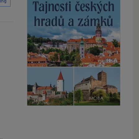
ing
ty