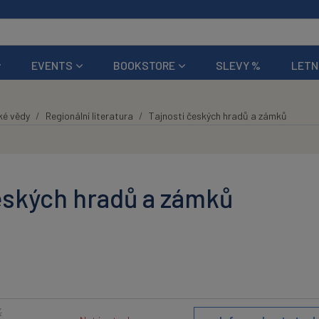
EVENTS
BOOKSTORE
SLEVY %
LETN
ké vědy
Regionální literatura
Tajnosti českých hradů a zámků
eských hradů a zámků
K