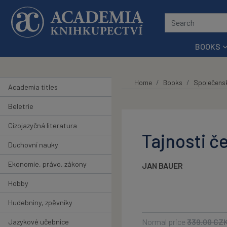
Skip to main content
BOOKS
Home
Books
Společens
Academia titles
Beletrie
Cizojazyčná literatura
Tajnosti č
Duchovní nauky
Ekonomie, právo, zákony
JAN BAUER
Hobby
Hudebniny, zpěvníky
Normal price
339.00
CZ
Jazykové učebnice