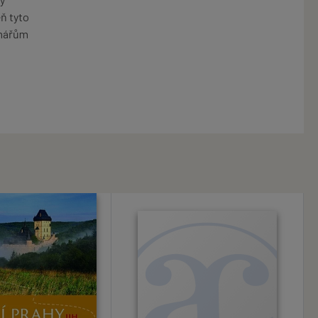
eň tyto
enářům