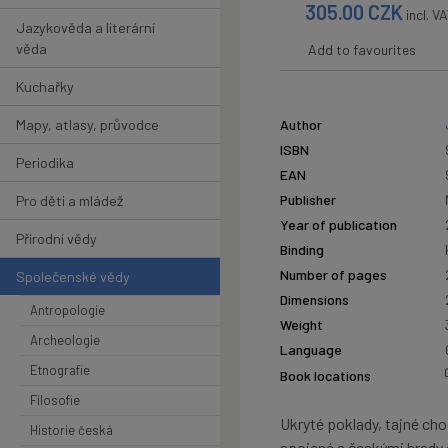
305.00
CZK
incl. V
Jazykověda a literární
věda
Add to favourites
Kuchařky
Mapy, atlasy, průvodce
Author
ISBN
Periodika
EAN
Publisher
Pro děti a mládež
Year of publication
Přírodní vědy
Binding
Number of pages
Společenské vědy
Dimensions
Antropologie
Weight
Archeologie
Language
Etnografie
Book locations
Filosofie
Ukryté poklady, tajné chod
Historie česká
spojené s českými hrady a