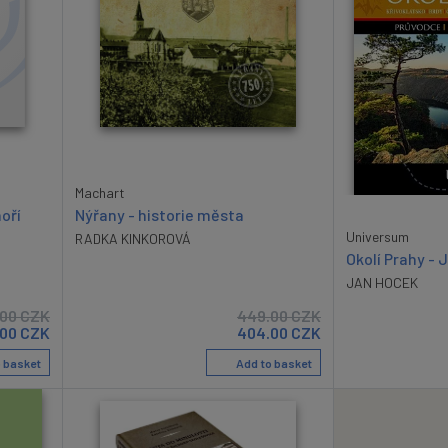
Machart
oří
Nýřany - historie města
Universum
RADKA KINKOROVÁ
Okolí Prahy - J
JAN HOCEK
.00
CZK
449.00
CZK
.00
CZK
404.00
CZK
 basket
Add to basket