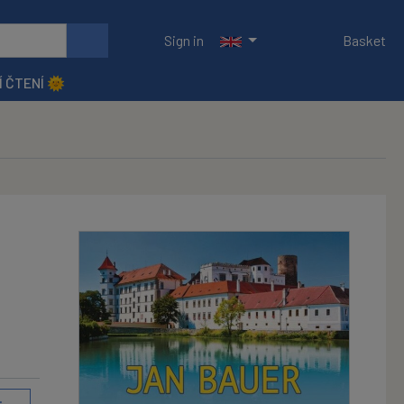
Sign in
Basket
Í ČTENÍ 🌞