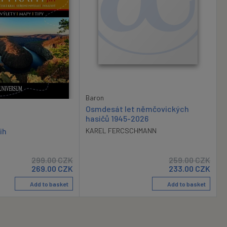
Baron
Osmdesát let němčovických
hasičů 1945-2026
ih
KAREL FERCSCHMANN
299.00
CZK
259.00
CZK
269.00
CZK
233.00
CZK
Add to basket
Add to basket